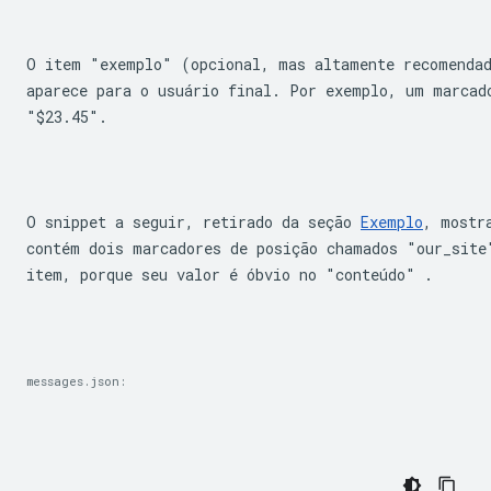
O item "exemplo" (opcional, mas altamente recomendad
"$23.45"
.
O snippet a seguir, retirado da seção 
Exemplo
, mostr
contém dois marcadores de posição chamados "our_site
item, porque seu valor é óbvio no "conteúdo" .
messages.json: