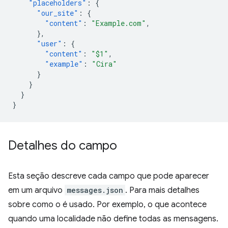
"placeholders"
:
{
"our_site"
:
{
"content"
:
"Example.com"
,
},
"user"
:
{
"content"
:
"$1"
,
"example"
:
"Cira"
}
}
}
}
Detalhes do campo
Esta seção descreve cada campo que pode aparecer
em um arquivo
messages.json
. Para mais detalhes
sobre como o é usado. Por exemplo, o que acontece
quando uma localidade não define todas as mensagens.