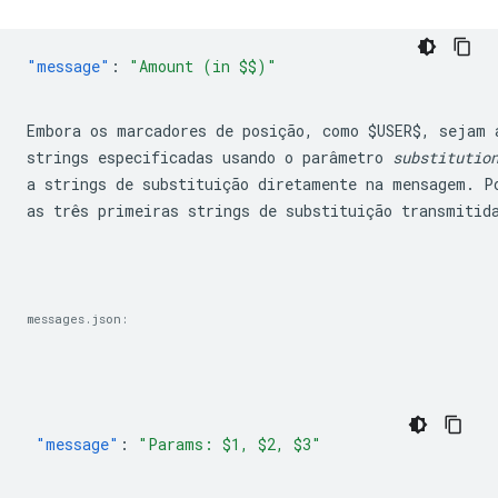
"message"
:
Embora os marcadores de posição, como 
$USER$
, sejam 
strings especificadas usando o parâmetro 
substitutio
a strings de substituição diretamente na mensagem. Po
as três primeiras strings de substituição transmitid
messages.json:
"message"
:
"Params: $1, $2, $3"