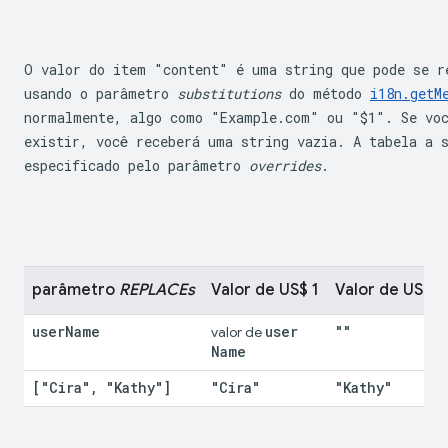
O valor do item "content" é uma string que pode se re
usando o parâmetro 
substitutions
 do método 
i18n.getM
normalmente, algo como "Example.com" ou "$1". Se voc
existir, você receberá uma string vazia. A tabela a 
especificado pelo parâmetro 
overrides
.
parâmetro 
REPLACEs
Valor de US$ 1
Valor de US $2
user
Name
user
""
valor de 
Name
["Cira"
,
 "Kathy"]
"Cira"
"Kathy"