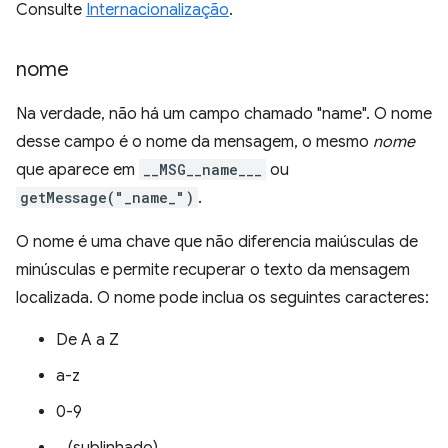
Consulte
Internacionalização
.
nome
Na verdade, não há um campo chamado "name". O nome
desse campo é o nome da mensagem, o mesmo
nome
que aparece em
__MSG__name___
ou
getMessage("_name_")
.
O nome é uma chave que não diferencia maiúsculas de
minúsculas e permite recuperar o texto da mensagem
localizada. O nome pode inclua os seguintes caracteres:
De A a Z
a-z
0-9