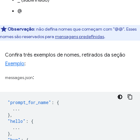
_ (sublinhado)
@
Observação
: não defina nomes que começam com "@@". Esses
nomes são reservados para
mensagens predefinidas
.
Confira três exemplos de nomes, retirados da seção
Exemplo
:
:
messages.json
"prompt_for_name"
:
{
...
},
"hello"
:
{
...
},
"bye"
:
{