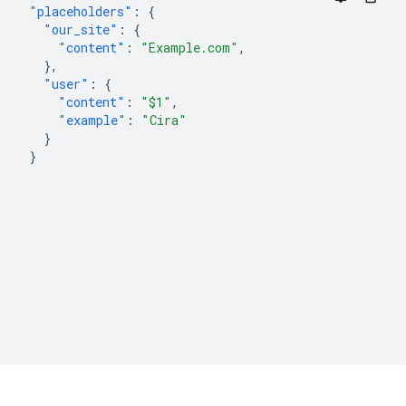
"placeholders"
:
{
"our_site"
:
{
"content"
:
"Example.com"
,
},
"user"
:
{
"content"
:
"$1"
,
"example"
:
"Cira"
}
}