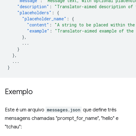
"message"
:
"Message text, with optional placehol
"description"
:
"Translator-aimed description of 
"placeholders"
:
{
"placeholder_name"
:
{
"content"
:
"A string to be placed within the
"example"
:
"Translator-aimed example of the 
},
...
}
},
...
}
Exemplo
Este é um arquivo
messages.json
que define três
mensagens chamadas "prompt_for_name", "hello" e
"tchau":