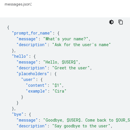
:
messages.json
{
"prompt_for_name"
:
{
"message"
:
"What's your name?"
,
"description"
:
"Ask for the user's name"
},
"hello"
:
{
"message"
:
"Hello, $USER$"
,
"description"
:
"Greet the user"
,
"placeholders"
:
{
"user"
:
{
"content"
:
"$1"
,
"example"
:
"Cira"
}
}
},
"bye"
:
{
"message"
:
"Goodbye, $USER$. Come back to $OUR_
"description"
:
"Say goodbye to the user"
,