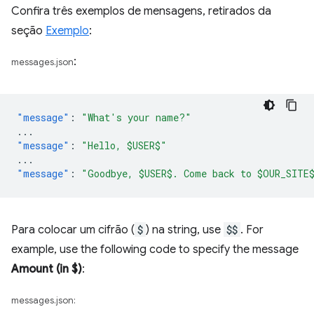
Confira três exemplos de mensagens, retirados da
seção
Exemplo
:
:
messages.json
"message"
:
"What's your name?"
...
"message"
:
"Hello, $USER$"
...
"message"
:
"Goodbye, $USER$. Come back to $OUR_SITE
Para colocar um cifrão (
$
) na string, use
$$
. For
example, use the following code to specify the message
Amount (in $)
:
messages.json: