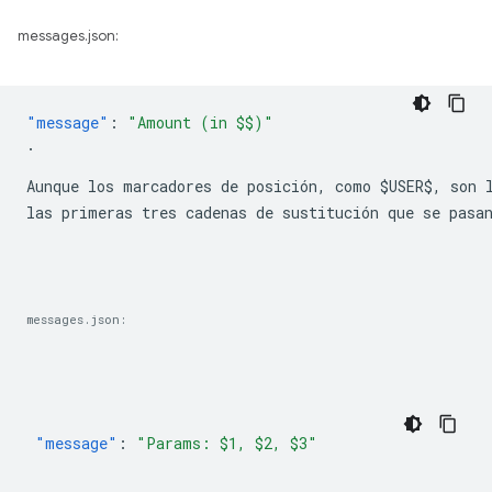
messages.json:
"message"
:
Aunque los marcadores de posición, como 
$USER$
, son 
las primeras tres cadenas de sustitución que se pasa
messages.json:
"message"
:
"Params: $1, $2, $3"