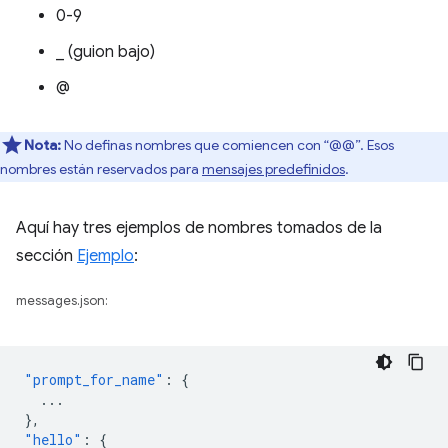
0-9
_ (guion bajo)
@
Nota:
No definas nombres que comiencen con “@@”. Esos
nombres están reservados para
mensajes predefinidos
.
Aquí hay tres ejemplos de nombres tomados de la
sección
Ejemplo
:
messages.json:
"prompt_for_name"
:
{
...
},
"hello"
:
{