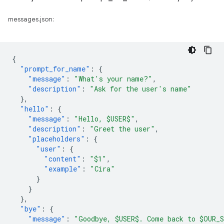
messages.json:
{
"prompt_for_name"
:
{
"message"
:
"What's your name?"
,
"description"
:
"Ask for the user's name"
},
"hello"
:
{
"message"
:
"Hello, $USER$"
,
"description"
:
"Greet the user"
,
"placeholders"
:
{
"user"
:
{
"content"
:
"$1"
,
"example"
:
"Cira"
}
}
},
"bye"
:
{
"message"
:
"Goodbye, $USER$. Come back to $OUR_