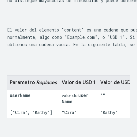
no distingue mayúsculas de minúsculas y puede conten
El valor del elemento "content" es una cadena que pu
normalmente, algo como "Example.com", o "USD 1". Si 
obtienes una cadena vacía. En la siguiente tabla, se
Parámetro 
Replaces
Valor de USD 1
Valor de USD 2
user
Name
user
""
valor de 
Name
["Cira"
,
 "Kathy"]
"Cira"
"Kathy"