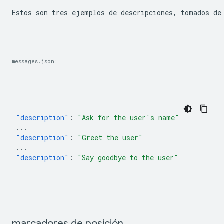
Estos son tres ejemplos de descripciones, tomados de
messages.json:
"description"
:
"Ask for the user's name"
...
"description"
:
"Greet the user"
...
"description"
:
"Say goodbye to the user"
marcadores de posición