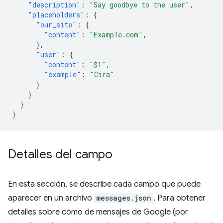
"description"
:
"Say goodbye to the user"
,
"placeholders"
:
{
"our_site"
:
{
"content"
:
"Example.com"
,
},
"user"
:
{
"content"
:
"$1"
,
"example"
:
"Cira"
}
}
}
}
Detalles del campo
En esta sección, se describe cada campo que puede
aparecer en un archivo
messages.json
. Para obtener
detalles sobre cómo de mensajes de Google (por