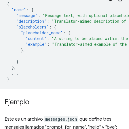
{
"name"
:
{
"message"
:
"Message text, with optional placehol
"description"
:
"Translator-aimed description of 
"placeholders"
:
{
"placeholder_name"
:
{
"content"
:
"A string to be placed within the
"example"
:
"Translator-aimed example of the 
},
...
}
},
...
}
Ejemplo
Este es un archivo
messages.json
que define tres
mensajes llamados "prompt_for_name", "hello" y "bye":