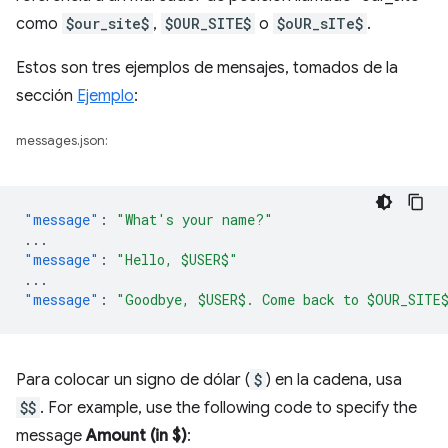
como
$our_site$
,
$OUR_SITE$
o
$oUR_sITe$
.
Estos son tres ejemplos de mensajes, tomados de la
sección
Ejemplo
:
messages.json:
"message"
:
"What's your name?"
...
"message"
:
"Hello, $USER$"
...
"message"
:
"Goodbye, $USER$. Come back to $OUR_SITE
Para colocar un signo de dólar (
$
) en la cadena, usa
$$
. For example, use the following code to specify the
message
Amount (in $)
: