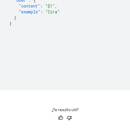
"user"
:
{
"content"
:
"$1"
,
"example"
:
"Cira"
}
}
¿Te resultó útil?