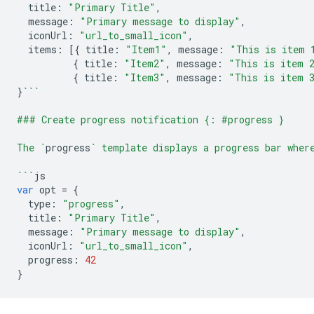
title
:
"Primary Title"
,
message
:
"Primary message to display"
,
iconUrl
:
"url_to_small_icon"
,
items
:
[{
title
:
"Item1"
,
message
:
"This is item 
{
title
:
"Item2"
,
message
:
"This is item 
{
title
:
"Item3"
,
message
:
"This is item 
}
```
### Create progress notification {: #progress }
The `
progress
` template displays a progress bar wher
```
js
var
opt
=
{
type
:
"progress"
,
title
:
"Primary Title"
,
message
:
"Primary message to display"
,
iconUrl
:
"url_to_small_icon"
,
progress
:
42
}