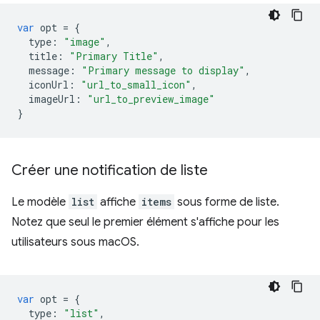
var
opt
=
{
type
:
"image"
,
title
:
"Primary Title"
,
message
:
"Primary message to display"
,
iconUrl
:
"url_to_small_icon"
,
imageUrl
:
"url_to_preview_image"
}
Créer une notification de liste
Le modèle
list
affiche
items
sous forme de liste.
Notez que seul le premier élément s'affiche pour les
utilisateurs sous macOS.
var
opt
=
{
type
:
"list"
,