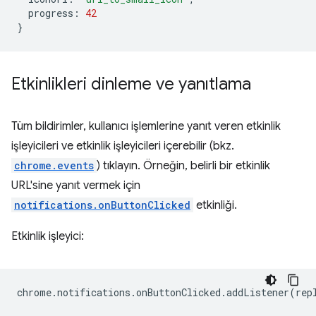
progress
:
42
}
Etkinlikleri dinleme ve yanıtlama
Tüm bildirimler, kullanıcı işlemlerine yanıt veren etkinlik
işleyicileri ve etkinlik işleyicileri içerebilir (bkz.
chrome.events
) tıklayın. Örneğin, belirli bir etkinlik
URL'sine yanıt vermek için
notifications.onButtonClicked
etkinliği.
Etkinlik işleyici:
chrome
.
notifications
.
onButtonClicked
.
addListener
(
rep