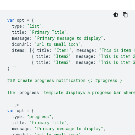
var
opt
=
{
type
:
"list"
,
title
:
"Primary Title"
,
message
:
"Primary message to display"
,
iconUrl
:
"url_to_small_icon"
,
items
:
[{
title
:
"Item1"
,
message
:
"This is item 
{
title
:
"Item2"
,
message
:
"This is item 
{
title
:
"Item3"
,
message
:
"This is item 
}
```
### Create progress notification {: #progress }
The `
progress
` template displays a progress bar wher
```
js
var
opt
=
{
type
:
"progress"
,
title
:
"Primary Title"
,
message
:
"Primary message to display"
,
iconUrl
:
"url_to_small_icon"
,