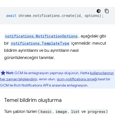
await
chrome
.
notifications
.
create
(
id
,
options
);
notifications.NotificationOptions
, aşağıdaki gibi
bir
notifications.TemplateType
içermelidir: mevcut
bildirim ayrıntılarını ve bu ayrıntıların nasıl
görüntüleneceğini tanımlar.
Not:
GCM ile entegrasyon yapmayı düşünün. Hatta
kullanıcılarınızı
her zaman bilgilendirin
. emin olun.
gcm-notifications örneği
basit bir
GCM ile Rich Notifications API'si arasında entegrasyon.
Temel bildirim oluşturma
Tüm şablon türleri (
basic
,
image
,
list
ve
progress
)