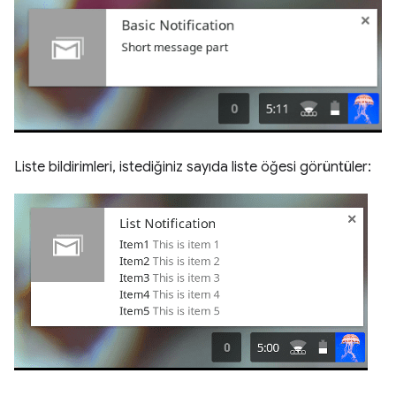
Liste bildirimleri, istediğiniz sayıda liste öğesi görüntüler: