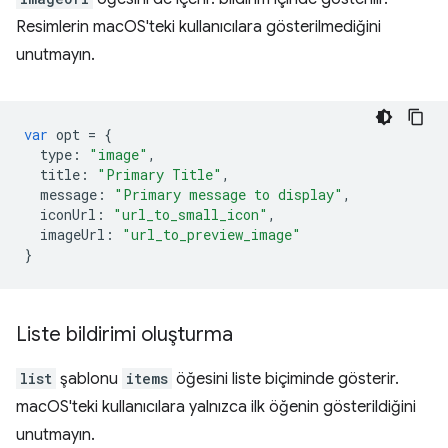
Resimlerin macOS'teki kullanıcılara gösterilmediğini
unutmayın.
var
opt
=
{
type
:
"image"
,
title
:
"Primary Title"
,
message
:
"Primary message to display"
,
iconUrl
:
"url_to_small_icon"
,
imageUrl
:
"url_to_preview_image"
}
Liste bildirimi oluşturma
list
şablonu
items
öğesini liste biçiminde gösterir.
macOS'teki kullanıcılara yalnızca ilk öğenin gösterildiğini
unutmayın.