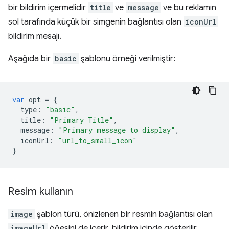
bir bildirim içermelidir
title
ve
message
ve bu reklamın
sol tarafında küçük bir simgenin bağlantısı olan
iconUrl
bildirim mesajı.
Aşağıda bir
basic
şablonu örneği verilmiştir:
var
opt
=
{
type
:
"basic"
,
title
:
"Primary Title"
,
message
:
"Primary message to display"
,
iconUrl
:
"url_to_small_icon"
}
Resim kullanın
image
şablon türü, önizlenen bir resmin bağlantısı olan
imageUrl
öğesini de içerir. bildirim içinde gösterilir.