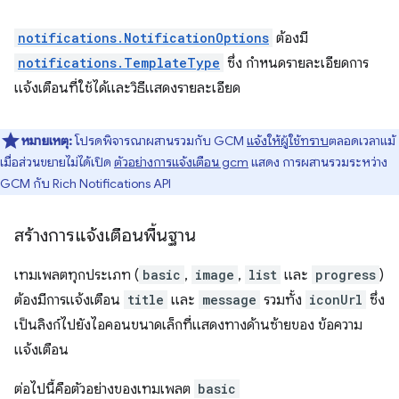
notifications.NotificationOptions
ต้องมี
notifications.TemplateType
ซึ่ง กำหนดรายละเอียดการ
แจ้งเตือนที่ใช้ได้และวิธีแสดงรายละเอียด
หมายเหตุ:
โปรดพิจารณาผสานรวมกับ GCM
แจ้งให้ผู้ใช้ทราบ
ตลอดเวลาแม้
เมื่อส่วนขยายไม่ได้เปิด
ตัวอย่างการแจ้งเตือน gcm
แสดง การผสานรวมระหว่าง
GCM กับ Rich Notifications API
สร้างการแจ้งเตือนพื้นฐาน
เทมเพลตทุกประเภท (
basic
,
image
,
list
และ
progress
)
ต้องมีการแจ้งเตือน
title
และ
message
รวมทั้ง
iconUrl
ซึ่ง
เป็นลิงก์ไปยังไอคอนขนาดเล็กที่แสดงทางด้านซ้ายของ ข้อความ
แจ้งเตือน
ต่อไปนี้คือตัวอย่างของเทมเพลต
basic