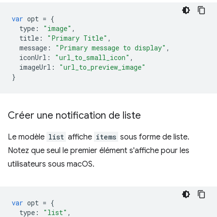
var
opt
=
{
type
:
"image"
,
title
:
"Primary Title"
,
message
:
"Primary message to display"
,
iconUrl
:
"url_to_small_icon"
,
imageUrl
:
"url_to_preview_image"
}
Créer une notification de liste
Le modèle
list
affiche
items
sous forme de liste.
Notez que seul le premier élément s'affiche pour les
utilisateurs sous macOS.
var
opt
=
{
type
:
"list"
,