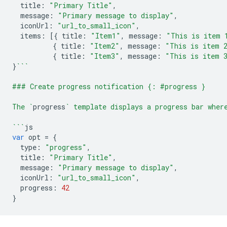
title
:
"Primary Title"
,
message
:
"Primary message to display"
,
iconUrl
:
"url_to_small_icon"
,
items
:
[{
title
:
"Item1"
,
message
:
"This is item 
{
title
:
"Item2"
,
message
:
"This is item 
{
title
:
"Item3"
,
message
:
"This is item 
}
```
### Create progress notification {: #progress }
The `
progress
` template displays a progress bar wher
```
js
var
opt
=
{
type
:
"progress"
,
title
:
"Primary Title"
,
message
:
"Primary message to display"
,
iconUrl
:
"url_to_small_icon"
,
progress
:
42
}