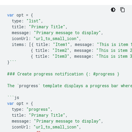
var
opt
=
{
type
:
"list"
,
title
:
"Primary Title"
,
message
:
"Primary message to display"
,
iconUrl
:
"url_to_small_icon"
,
items
:
[{
title
:
"Item1"
,
message
:
"This is item 
{
title
:
"Item2"
,
message
:
"This is item 
{
title
:
"Item3"
,
message
:
"This is item 
}
```
### Create progress notification {: #progress }
The `
progress
` template displays a progress bar wher
```
js
var
opt
=
{
type
:
"progress"
,
title
:
"Primary Title"
,
message
:
"Primary message to display"
,
iconUrl
:
"url_to_small_icon"
,