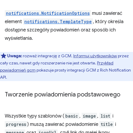
notifications.NotificationOptions
musi zawierać
element
notifications.TemplateType
, który określa
dostępne szczegóły powiadomień oraz sposób ich
wyświetlania.
Uwaga:
rozważ integrację z GCM.
Informuj użytkowników
przez
cały czas, nawet gdy rozszerzenie nie jest otwarte.
Przykład
powiadomień gcm
pokazuje prosty integracji GCM z Rich Notification
API.
Tworzenie powiadomienia podstawowego
Wszystkie typy szablonów (
basic
,
image
,
list
i
progress
) muszą zawierać powiadomienie
title
i
message
oraz
iconUrl
, czyli link do małej ikony