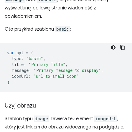
wyświetlanej po lewej stronie wiadomość z
powiadomieniem.
Oto przykład szablonu
basic
:
var
opt
=
{
type
:
"basic"
,
title
:
"Primary Title"
,
message
:
"Primary message to display"
,
iconUrl
:
"url_to_small_icon"
}
Użyj obrazu
Szablon typu
image
zawiera też element
imageUrl
,
który jest linkiem do obrazu widocznego na podglądzie.