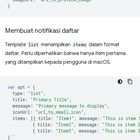
}
Membuat notifikasi daftar
Template
list
menampilkan
items
dalam format
daftar. Perlu diperhatikan bahwa hanya item pertama
yang ditampilkan kepada pengguna di macOS.
var
opt
=
{
type
:
"list"
,
title
:
"Primary Title"
,
message
:
"Primary message to display"
,
iconUrl
:
"url_to_small_icon"
,
items
:
[{
title
:
"Item1"
,
message
:
"This is item 
{
title
:
"Item2"
,
message
:
"This is item 
{
title
:
"Item3"
,
message
:
"This is item 
}
```