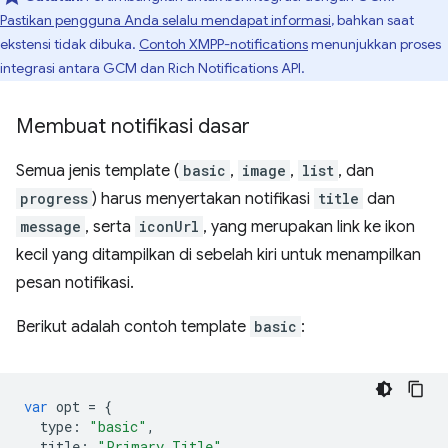
Pastikan pengguna Anda selalu mendapat informasi
, bahkan saat
ekstensi tidak dibuka.
Contoh XMPP-notifications
menunjukkan proses
integrasi antara GCM dan Rich Notifications API.
Membuat notifikasi dasar
Semua jenis template (
basic
,
image
,
list
, dan
progress
) harus menyertakan notifikasi
title
dan
message
, serta
iconUrl
, yang merupakan link ke ikon
kecil yang ditampilkan di sebelah kiri untuk menampilkan
pesan notifikasi.
Berikut adalah contoh template
basic
:
var
opt
=
{
type
:
"basic"
,
title
:
"Primary Title"
,