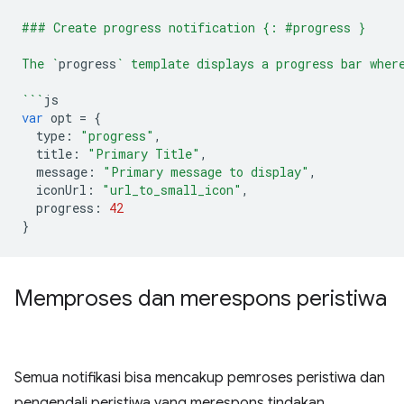
### Create progress notification {: #progress }
The `
progress
` template displays a progress bar wher
```
js
var
opt
=
{
type
:
"progress"
,
title
:
"Primary Title"
,
message
:
"Primary message to display"
,
iconUrl
:
"url_to_small_icon"
,
progress
:
42
}
Memproses dan merespons peristiwa
Semua notifikasi bisa mencakup pemroses peristiwa dan
pengendali peristiwa yang merespons tindakan