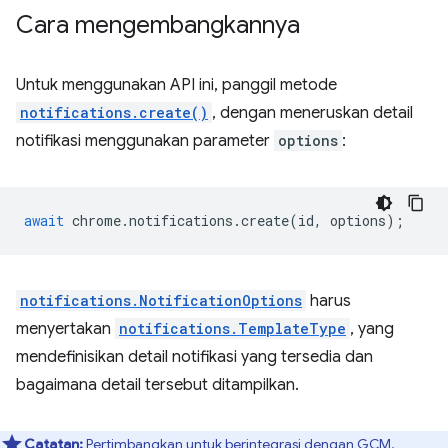
Cara mengembangkannya
Untuk menggunakan API ini, panggil metode
notifications.create()
, dengan meneruskan detail
notifikasi menggunakan parameter
options
:
await
chrome
.
notifications
.
create
(
id
,
options
);
notifications.NotificationOptions
harus
menyertakan
notifications.TemplateType
, yang
mendefinisikan detail notifikasi yang tersedia dan
bagaimana detail tersebut ditampilkan.
Catatan:
Pertimbangkan untuk berintegrasi dengan GCM.