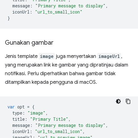
message
:
"Primary message to display"
,
iconUrl
:
"url_to_small_icon"
}
Gunakan gambar
Jenis template
image
juga menyertakan
imageUrl
,
yang merupakan link ke gambar yang dipratinjau dalam
notifikasi. Perlu diperhatikan bahwa gambar tidak
ditampilkan kepada pengguna di macOS.
var
opt
=
{
type
:
"image"
,
title
:
"Primary Title"
,
message
:
"Primary message to display"
,
iconUrl
:
"url_to_small_icon"
,
imageUrl
:
"url_to_preview_image"