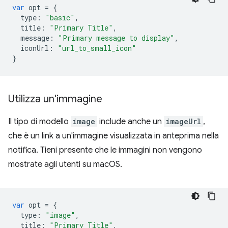
var
opt
=
{
type
:
"basic"
,
title
:
"Primary Title"
,
message
:
"Primary message to display"
,
iconUrl
:
"url_to_small_icon"
}
Utilizza un'immagine
Il tipo di modello
image
include anche un
imageUrl
,
che è un link a un'immagine visualizzata in anteprima nella
notifica. Tieni presente che le immagini non vengono
mostrate agli utenti su macOS.
var
opt
=
{
type
:
"image"
,
title
:
"Primary Title"
,