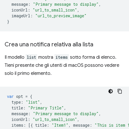
message
:
"Primary message to display"
,
iconUrl
:
"url_to_small_icon"
,
imageUrl
:
"url_to_preview_image"
}
Crea una notifica relativa alla lista
Il modello
list
mostra
items
sotto forma di elenco.
Tieni presente che gli utenti di macOS possono vedere
solo il primo elemento.
var
opt
=
{
type
:
"list"
,
title
:
"Primary Title"
,
message
:
"Primary message to display"
,
iconUrl
:
"url_to_small_icon"
,
items
:
[{
title
:
"Item1"
,
message
:
"This is item 