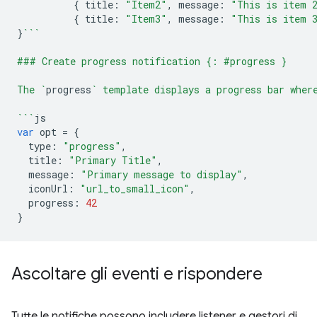
{
title
:
"Item2"
,
message
:
"This is item 
{
title
:
"Item3"
,
message
:
"This is item 
}
```
### Create progress notification {: #progress }
The `
progress
` template displays a progress bar wher
```
js
var
opt
=
{
type
:
"progress"
,
title
:
"Primary Title"
,
message
:
"Primary message to display"
,
iconUrl
:
"url_to_small_icon"
,
progress
:
42
}
Ascoltare gli eventi e rispondere
Tutte le notifiche possono includere listener e gestori di