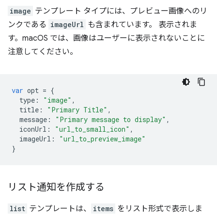
image
テンプレート タイプには、プレビュー画像へのリ
ンクである
imageUrl
も含まれています。 表示されま
す。macOS では、画像はユーザーに表示されないことに
注意してください。
var
opt
=
{
type
:
"image"
,
title
:
"Primary Title"
,
message
:
"Primary message to display"
,
iconUrl
:
"url_to_small_icon"
,
imageUrl
:
"url_to_preview_image"
}
リスト通知を作成する
list
テンプレートは、
items
をリスト形式で表示しま