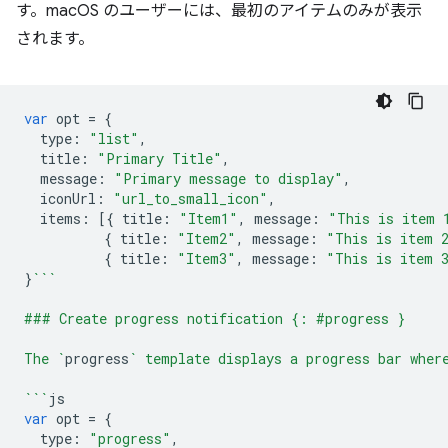
す。macOS のユーザーには、最初のアイテムのみが表示
されます。
var
opt
=
{
type
:
"list"
,
title
:
"Primary Title"
,
message
:
"Primary message to display"
,
iconUrl
:
"url_to_small_icon"
,
items
:
[{
title
:
"Item1"
,
message
:
"This is item 
{
title
:
"Item2"
,
message
:
"This is item 
{
title
:
"Item3"
,
message
:
"This is item 
}
```
### Create progress notification {: #progress }
The `
progress
` template displays a progress bar wher
```
js
var
opt
=
{
type
:
"progress"
,