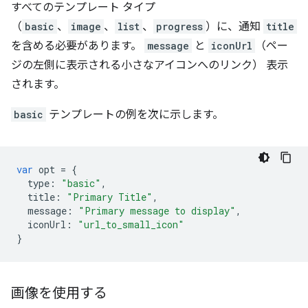
すべてのテンプレート タイプ
（
basic
、
image
、
list
、
progress
）に、通知
title
を含める必要があります。
message
と
iconUrl
（ペー
ジの左側に表示される小さなアイコンへのリンク） 表示
されます。
basic
テンプレートの例を次に示します。
var
opt
=
{
type
:
"basic"
,
title
:
"Primary Title"
,
message
:
"Primary message to display"
,
iconUrl
:
"url_to_small_icon"
}
画像を使用する