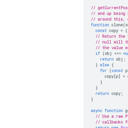
// getCurrentPos
// end up being 
// around this, 
function
clone
(
o
const
copy
=
{
// Return the 
// null will t
// the value e
if
(
obj
===
nu
return
obj
;
}
else
{
for
(
const
p
copy
[
p
]
=
}
}
return
copy
;
}
async
function
g
// Use a raw P
// callbacks f
return
new
Pro