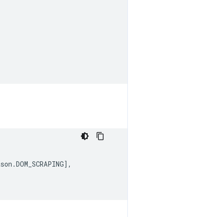
ason
.
DOM_SCRAPING
],