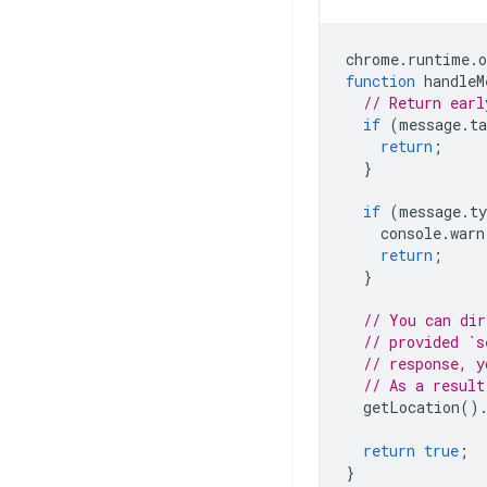
chrome
.
runtime
.
o
function
handleM
// Return earl
if
(
message
.
ta
return
;
}
if
(
message
.
ty
console
.
warn
return
;
}
// You can dir
// provided `s
// response, y
// As a result
getLocation
()
return
true
;
}