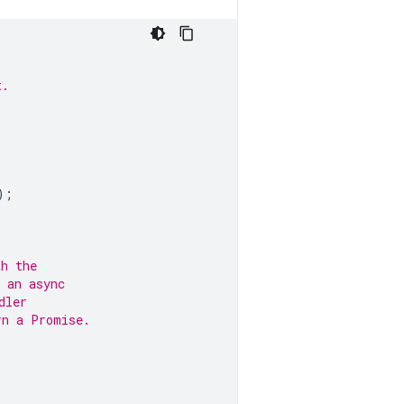
t.
);
th the
 an async
dler
rn a Promise.