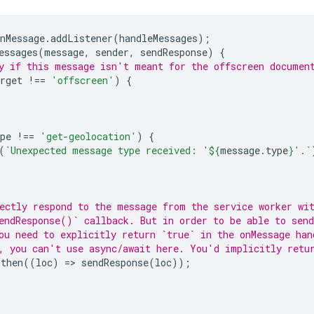
nMessage
.
addListener
(
handleMessages
);
essages
(
message
,
sender
,
sendResponse
)
{
y if this message isn't meant for the offscreen documen
rget
!==
'offscreen'
)
{
pe
!==
'get-geolocation'
)
{
(
`Unexpected message type received: '
${
message
.
type
}
'.`
ectly respond to the message from the service worker wi
endResponse()` callback. But in order to be able to send
ou need to explicitly return `true` in the onMessage han
, you can't use async/await here. You'd implicitly retu
.
then
((
loc
)
=
>
sendResponse
(
loc
));