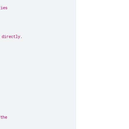
ties
 directly.
 the