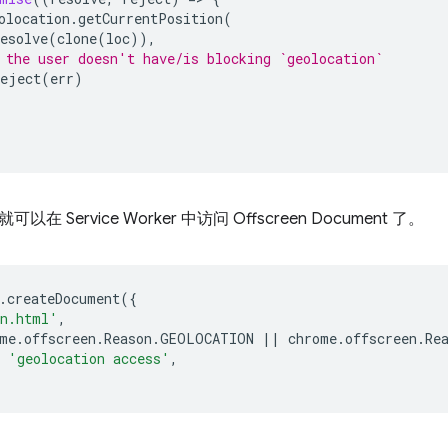
olocation
.
getCurrentPosition
(
esolve
(
clone
(
loc
)),
 the user doesn't have/is blocking `geolocation`
reject
(
err
)
 Service Worker 中访问 Offscreen Document 了。
.
createDocument
({
en.html'
,
me
.
offscreen
.
Reason
.
GEOLOCATION
||
chrome
.
offscreen
.
Re
'geolocation access'
,