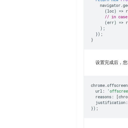
navigator
.
ge
(
loc
)
=
>
r
// in case
(
err
)
=
>
);
});
}
设置完成后，您就可以在
chrome
.
offscreen
url
:
'offscre
reasons
:
[
chro
justification
:
});