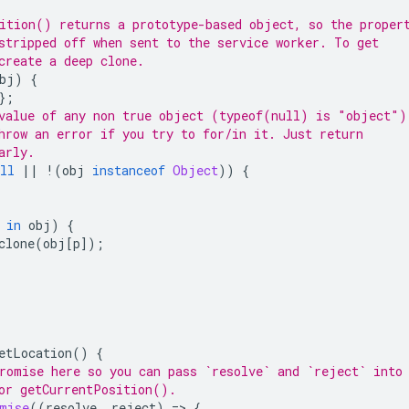
ition() returns a prototype-based object, so the proper
stripped off when sent to the service worker. To get
create a deep clone.
bj
)
{
};
value of any non true object (typeof(null) is "object")
hrow an error if you try to for/in it. Just return
arly.
ll
||
!
(
obj
instanceof
Object
))
{
in
obj
)
{
clone
(
obj
[
p
]);
etLocation
()
{
romise here so you can pass `resolve` and `reject` into
or getCurrentPosition().
mise
((
resolve
,
reject
)
=
>
{