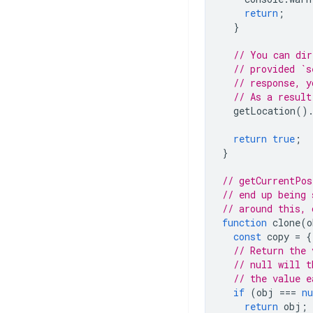
return
;
}
// You can dir
// provided `s
// response, y
// As a result
getLocation
()
return
true
;
}
// getCurrentPos
// end up being 
// around this, 
function
clone
(
o
const
copy
=
{
// Return the 
// null will t
// the value e
if
(
obj
===
nu
return
obj
;