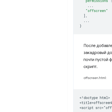
"permissions"
...
"offscreen"
],
...
}
После добавл
закадровый до
почти пустой 
скрипт.
offscreen.html:
<!doctype html>

<title>offscreen