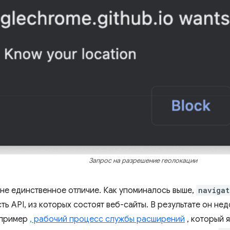
Запрос на разрешение геолокации
не единственное отличие. Как упоминалось выше,
navigat
асть API, из которых состоят веб-сайты. В результате он н
апример
, рабочий процесс службы расширений
, который 