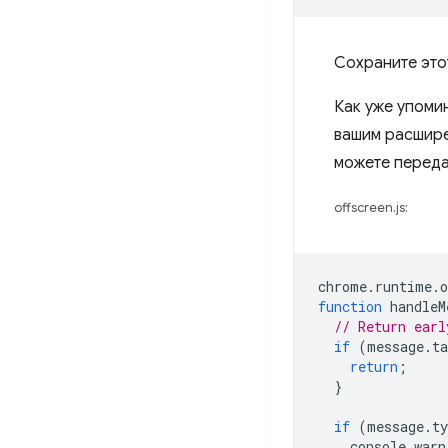
Сохраните это
Как уже упоми
вашим расшире
можете переда
offscreen.js:
chrome
.
runtime
.
o
function
handleM
// Return earl
if
(
message
.
ta
return
;
}
if
(
message
.
ty
console
.
warn