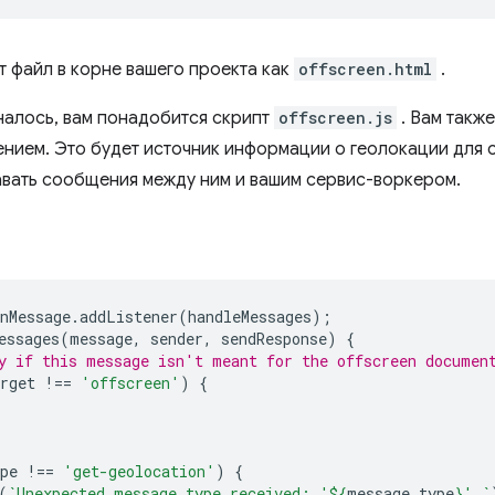
т файл в корне вашего проекта как
offscreen.html
.
налось, вам понадобится скрипт
offscreen.js
. Вам такж
нием. Это будет источник информации о геолокации для 
вать сообщения между ним и вашим сервис-воркером.
nMessage
.
addListener
(
handleMessages
);
essages
(
message
,
sender
,
sendResponse
)
{
y if this message isn't meant for the offscreen documen
rget
!==
'offscreen'
)
{
pe
!==
'get-geolocation'
)
{
(
`Unexpected message type received: '
${
message
.
type
}
'.`