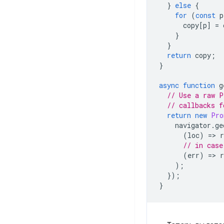
}
else
{
for
(
const
p
copy
[
p
]
=
}
}
return
copy
;
}
async
function
g
// Use a raw P
// callbacks f
return
new
Pro
navigator
.
ge
(
loc
)
=
>
r
// in case
(
err
)
=
>
);
});
}