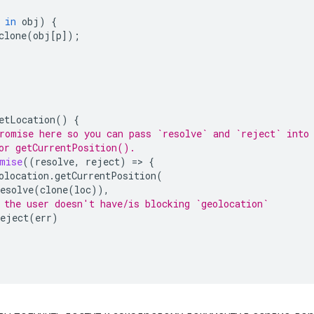
in
obj
)
{
clone
(
obj
[
p
]);
etLocation
()
{
romise here so you can pass `resolve` and `reject` into
or getCurrentPosition().
mise
((
resolve
,
reject
)
=
>
{
olocation
.
getCurrentPosition
(
esolve
(
clone
(
loc
)),
 the user doesn't have/is blocking `geolocation`
reject
(
err
)