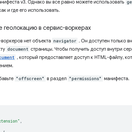
нифеста v3. Однако вы все равно можете использовать
ge
как и где его использовать.
е геолокацию в сервис-воркерах
-воркеров нет объекта
navigator
. Он доступен только в
кту
document
страницы. Чтобы получить доступ внутри се
cument
, который предоставляет доступ к HTML-файлу, кот
ением.
бавьте
"offscreen"
в раздел
"permissions"
манифеста.
xtension"
,