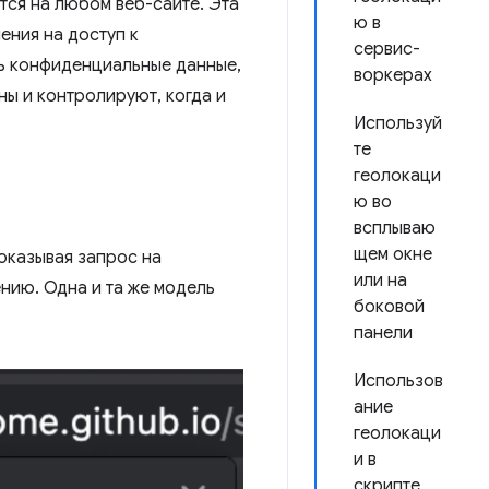
тся на любом веб-сайте. Эта
ю в
ения на доступ к
сервис-
нь конфиденциальные данные,
воркерах
ы и контролируют, когда и
Используй
те
геолокаци
ю во
всплываю
щем окне
оказывая запрос на
или на
нию. Одна и та же модель
боковой
панели
Использов
ание
геолокаци
и в
скрипте