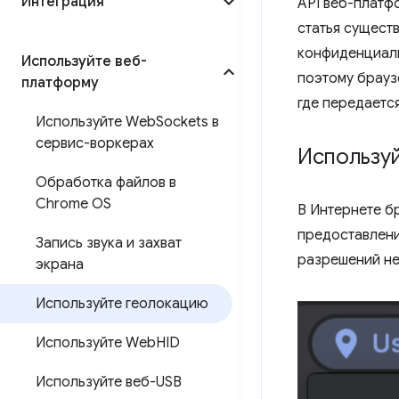
Интеграция
API веб-плат
статья сущест
конфиденциаль
Используйте веб-
поэтому брауз
платформу
где передаетс
Используйте Web
Sockets в
сервис-воркерах
Использу
Обработка файлов в
Chrome OS
В Интернете б
предоставлени
Запись звука и захват
разрешений не
экрана
Используйте геолокацию
Используйте Web
HID
Используйте веб-USB