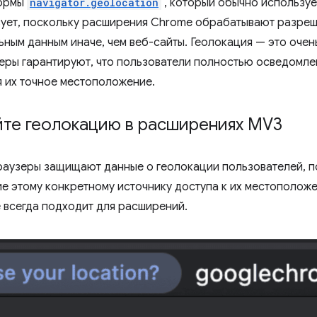
формы
navigator.geolocation
, который обычно используе
вует, поскольку расширения Chrome обрабатывают разреш
ным данным иначе, чем веб-сайты. Геолокация — это оче
еры гарантируют, что пользователи полностью осведомлен
я их точное местоположение.
йте геолокацию в расширениях MV3
раузеры защищают данные о геолокации пользователей, п
е этому конкретному источнику доступа к их местоположе
 всегда подходит для расширений.