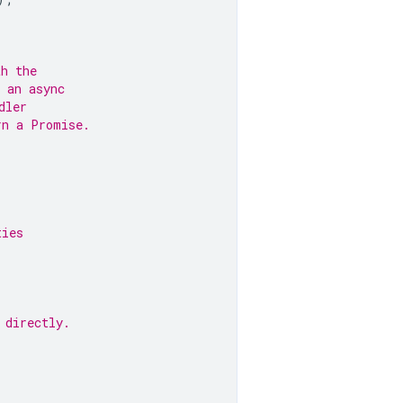
th the
 an async
dler
rn a Promise.
ties
 directly.