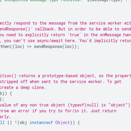
ectly respond to the message from the service worker wi
endResponse()` callback. But in order to be able to send
ou need to explicitly return `true` in the onMessage han
, you can't use async/await here. You'd implicitly retu
.
then
((
loc
)
=
>
sendResponse
(
loc
));
ition() returns a prototype-based object, so the proper
stripped off when sent to the service worker. To get
create a deep clone.
bj
)
{
};
value of any non true object (typeof(null) is "object")
hrow an error if you try to for/in it. Just return
arly.
ll
||
!
(
obj
instanceof
Object
))
{