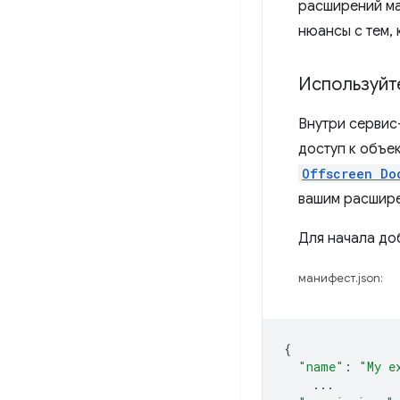
расширений ма
нюансы с тем, 
Используйт
Внутри сервис
доступ к объе
Offscreen Do
вашим расшир
Для начала до
манифест.json:
{
"name"
:
"My e
...