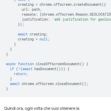
creating
=
chrome
.
offscreen
.
createDocument
({
url
:
path
,
reasons
:
[
chrome
.
offscreen
.
Reason
.
GEOLOCATIO
justification
:
'add justification for geoloc
});
await
creating
;
creating
=
null
;
}
}
}
async
function
closeOffscreenDocument
()
{
if
(
!
(
await
hasDocument
()))
{
return
;
}
await
chrome
.
offscreen
.
closeDocument
();
}
Quindi ora, ogni volta che vuoi ottenere la