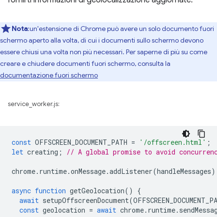
Nota
:un'estensione di Chrome può avere un solo documento fuori
schermo aperto alla volta, di cui i documenti sullo schermo devono
essere chiusi una volta non più necessari. Per saperne di più su come
creare e chiudere documenti fuori schermo, consulta la
documentazione fuori schermo
service_worker.js:
const
OFFSCREEN_DOCUMENT_PATH
=
'/offscreen.html'
;
let
creating
;
// A global promise to avoid concurren
chrome
.
runtime
.
onMessage
.
addListener
(
handleMessages
)
async
function
getGeolocation
()
{
await
setupOffscreenDocument
(
OFFSCREEN_DOCUMENT_P
const
geolocation
=
await
chrome
.
runtime
.
sendMessa