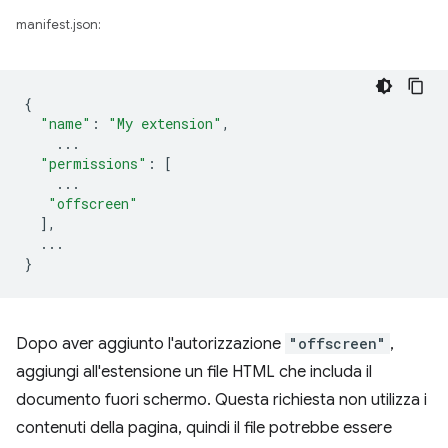
manifest.json:
{
"name"
:
"My extension"
,
...
"permissions"
:
[
...
"offscreen"
],
...
}
Dopo aver aggiunto l'autorizzazione
"offscreen"
,
aggiungi all'estensione un file HTML che includa il
documento fuori schermo. Questa richiesta non utilizza i
contenuti della pagina, quindi il file potrebbe essere