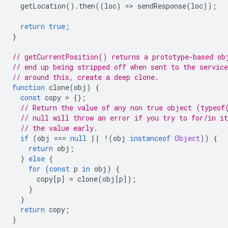
getLocation
().
then
((
loc
)
=
>
sendResponse
(
loc
));
return
true
;
}
// getCurrentPosition() returns a prototype-based ob
// end up being stripped off when sent to the servic
// around this, create a deep clone.
function
clone
(
obj
)
{
const
copy
=
{};
// Return the value of any non true object (typeof
// null will throw an error if you try to for/in it
// the value early.
if
(
obj
===
null
||
!
(
obj
instanceof
Object
))
{
return
obj
;
}
else
{
for
(
const
p
in
obj
)
{
copy
[
p
]
=
clone
(
obj
[
p
]);
}
}
return
copy
;
}