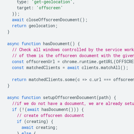
type
:
'get-geolocation'
,
target
:
'offscreen'
});
await
closeOffscreenDocument
();
return
geolocation
;
}
async
function
hasDocument
()
{
// Check all windows controlled by the service work
// of them is the offscreen document with the give
const
offscreenUrl
=
chrome
.
runtime
.
getURL
(
OFFSCRE
const
matchedClients
=
await
clients
.
matchAll
();
return
matchedClients
.
some
(
c
=
>
c
.
url
===
offscree
}
async
function
setupOffscreenDocument
(
path
)
{
//if we do not have a document, we are already set
if
(
!
(
await
hasDocument
()))
{
// create offscreen document
if
(
creating
)
{
await
creating
;
}
else
{