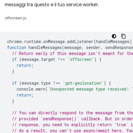
messaggi tra questo e il tuo service worker.
offscreen.js:
chrome
.
runtime
.
onMessage
.
addListener
(
handleMessages
)
function
handleMessages
(
message
,
sender
,
sendRespons
// Return early if this message isn't meant for th
if
(
message
.
target
!==
'offscreen'
)
{
return
;
}
if
(
message
.
type
!==
'get-geolocation'
)
{
console
.
warn
(
`Unexpected message type received: 
return
;
}
// You can directly respond to the message from th
// provided `sendResponse()` callback. But in orde
// response, you need to explicitly return `true` i
// As a result, you can't use async/await here. Yo