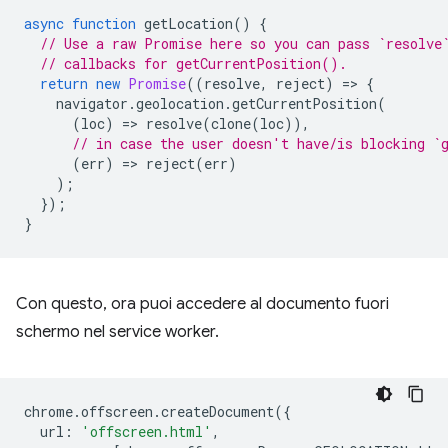
async
function
getLocation
()
{
// Use a raw Promise here so you can pass `resolve
// callbacks for getCurrentPosition().
return
new
Promise
((
resolve
,
reject
)
=
>
{
navigator
.
geolocation
.
getCurrentPosition
(
(
loc
)
=
>
resolve
(
clone
(
loc
)),
// in case the user doesn't have/is blocking `
(
err
)
=
>
reject
(
err
)
);
});
}
Con questo, ora puoi accedere al documento fuori
schermo nel service worker.
chrome
.
offscreen
.
createDocument
({
url
:
'offscreen.html'
,