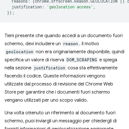
reasons
:
[
chrome
.
offscreen
.
Reason
.
GEOLOCATION
||
justification
:
'geolocation access'
,
});
Tieni presente che quando accedi a un documento fuori
schermo, devi includere un
reason
. Il motivo
geolocation
non era originariamente disponibile, quindi
specifica un valore di riserva
DOM_SCRAPING
e spiega
nella sezione
justification
cosa sta effettivamente
facendo il codice. Queste informazioni vengono
utilizzate dal processo di revisione del Chrome Web
Store per garantire che i documenti fuori schermo
vengano utilizzati per uno scopo valido.
Una volta ottenuto un riferimento al documento fuori
schermo, puoi inviargli un messaggio per chiedergli di
fornirti informazioni di geolocalizzazione aggiornate.