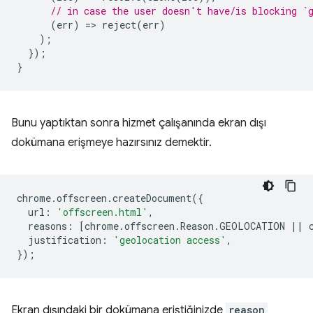
// in case the user doesn't have/is blocking `
(
err
)
=
>
reject
(
err
)
);
});
}
Bunu yaptıktan sonra hizmet çalışanında ekran dışı
dokümana erişmeye hazırsınız demektir.
chrome
.
offscreen
.
createDocument
({
url
:
'offscreen.html'
,
reasons
:
[
chrome
.
offscreen
.
Reason
.
GEOLOCATION
||
justification
:
'geolocation access'
,
});
Ekran dışındaki bir dokümana eriştiğinizde
reason