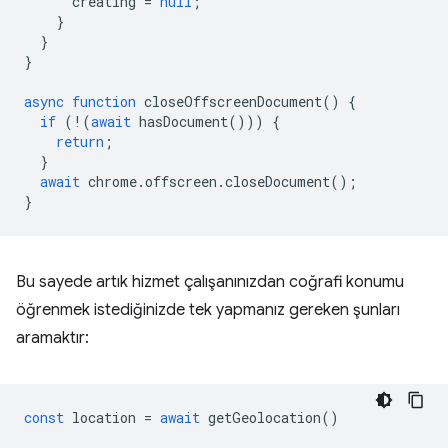
creating
=
null
;
}
}
}
async
function
closeOffscreenDocument
()
{
if
(
!
(
await
hasDocument
()))
{
return
;
}
await
chrome
.
offscreen
.
closeDocument
();
}
Bu sayede artık hizmet çalışanınızdan coğrafi konumu
öğrenmek istediğinizde tek yapmanız gereken şunları
aramaktır:
const
location
=
await
getGeolocation
()