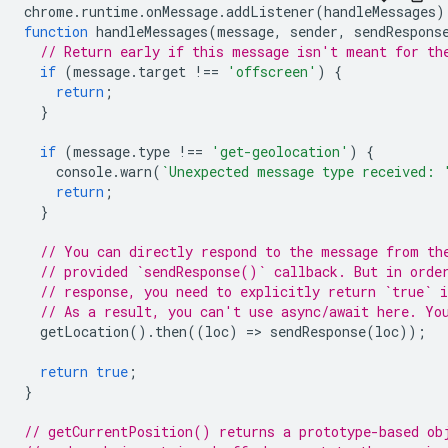
chrome
.
runtime
.
onMessage
.
addListener
(
handleMessages
)
function
handleMessages
(
message
,
sender
,
sendRespons
// Return early if this message isn't meant for th
if
(
message
.
target
!==
'offscreen'
)
{
return
;
}
if
(
message
.
type
!==
'get-geolocation'
)
{
console
.
warn
(
`Unexpected message type received: 
return
;
}
// You can directly respond to the message from th
// provided `sendResponse()` callback. But in orde
// response, you need to explicitly return `true` i
// As a result, you can't use async/await here. Yo
getLocation
().
then
((
loc
)
=
>
sendResponse
(
loc
));
return
true
;
}
// getCurrentPosition() returns a prototype-based ob