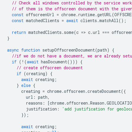
// Check all windows controlled by the service work
// of them is the offscreen document with the give
const
offscreenUrl
=
chrome
.
runtime
.
getURL
(
OFFSCRE
const
matchedClients
=
await
clients
.
matchAll
();
return
matchedClients
.
some
(
c
=
>
c
.
url
===
offscree
}
async
function
setupOffscreenDocument
(
path
)
{
//if we do not have a document, we are already set
if
(
!
(
await
hasDocument
()))
{
// create offscreen document
if
(
creating
)
{
await
creating
;
}
else
{
creating
=
chrome
.
offscreen
.
createDocument
({
url
:
path
,
reasons
:
[
chrome
.
offscreen
.
Reason
.
GEOLOCATIO
justification
:
'add justification for geoloc
});
await
creating
;