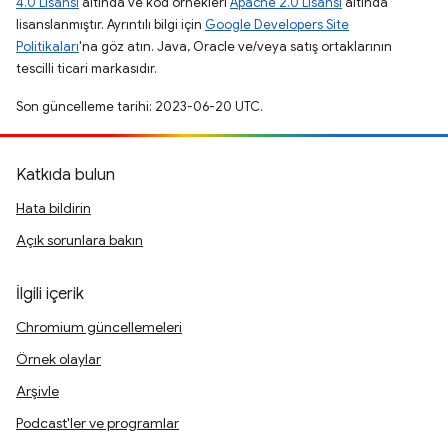
4.0 Lisansı
altında ve kod örnekleri
Apache 2.0 Lisansı
altında
lisanslanmıştır. Ayrıntılı bilgi için
Google Developers Site
Politikaları
'na göz atın. Java, Oracle ve/veya satış ortaklarının
tescilli ticari markasıdır.
Son güncelleme tarihi: 2023-06-20 UTC.
Katkıda bulun
Hata bildirin
Açık sorunlara bakın
İlgili içerik
Chromium güncellemeleri
Örnek olaylar
Arşivle
Podcast'ler ve programlar