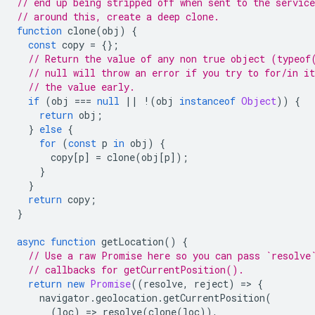
// end up being stripped off when sent to the servic
// around this, create a deep clone.
function
clone
(
obj
)
{
const
copy
=
{};
// Return the value of any non true object (typeof
// null will throw an error if you try to for/in it
// the value early.
if
(
obj
===
null
||
!
(
obj
instanceof
Object
))
{
return
obj
;
}
else
{
for
(
const
p
in
obj
)
{
copy
[
p
]
=
clone
(
obj
[
p
]);
}
}
return
copy
;
}
async
function
getLocation
()
{
// Use a raw Promise here so you can pass `resolve
// callbacks for getCurrentPosition().
return
new
Promise
((
resolve
,
reject
)
=
>
{
navigator
.
geolocation
.
getCurrentPosition
(
(
loc
)
=
>
resolve
(
clone
(
loc
)),