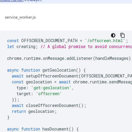
service_worker.js:
const
OFFSCREEN_DOCUMENT_PATH
=
'/offscreen.html'
;
let
creating
;
// A global promise to avoid concurren
chrome
.
runtime
.
onMessage
.
addListener
(
handleMessages
)
async
function
getGeolocation
()
{
await
setupOffscreenDocument
(
OFFSCREEN_DOCUMENT_P
const
geolocation
=
await
chrome
.
runtime
.
sendMessa
type
:
'get-geolocation'
,
target
:
'offscreen'
});
await
closeOffscreenDocument
();
return
geolocation
;
}
async
function
hasDocument
()
{