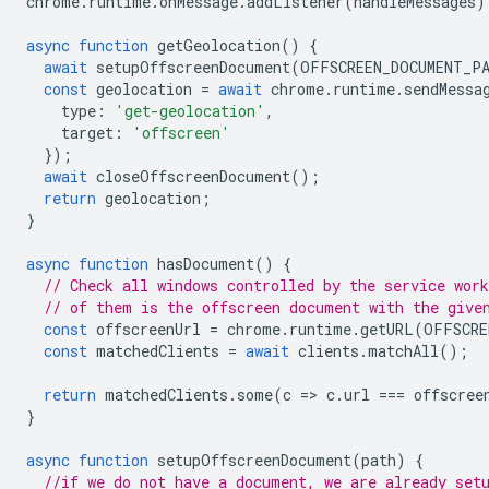
chrome
.
runtime
.
onMessage
.
addListener
(
handleMessages
)
async
function
getGeolocation
()
{
await
setupOffscreenDocument
(
OFFSCREEN_DOCUMENT_P
const
geolocation
=
await
chrome
.
runtime
.
sendMessa
type
:
'get-geolocation'
,
target
:
'offscreen'
});
await
closeOffscreenDocument
();
return
geolocation
;
}
async
function
hasDocument
()
{
// Check all windows controlled by the service work
// of them is the offscreen document with the give
const
offscreenUrl
=
chrome
.
runtime
.
getURL
(
OFFSCRE
const
matchedClients
=
await
clients
.
matchAll
();
return
matchedClients
.
some
(
c
=
>
c
.
url
===
offscree
}
async
function
setupOffscreenDocument
(
path
)
{
//if we do not have a document, we are already set