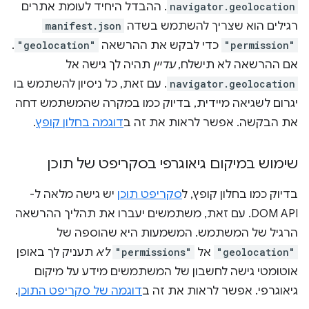
navigator.geolocation
. ההבדל היחיד לעומת אתרים
רגילים הוא שצריך להשתמש בשדה
manifest.json
"permission"
כדי לבקש את ההרשאה
"geolocation"
.
אם ההרשאה לא תישלח,
עדיין
תהיה לך גישה אל
navigator.geolocation
. עם זאת, כל ניסיון להשתמש בו
יגרום לשגיאה מיידית, בדיוק כמו במקרה שהמשתמש דחה
את הבקשה. אפשר לראות את זה ב
דוגמה בחלון קופץ
.
שימוש במיקום גיאוגרפי בסקריפט של תוכן
בדיוק כמו בחלון קופץ, ל
סקריפט תוכן
יש גישה מלאה ל-
DOM API. עם זאת, משתמשים יעברו את תהליך ההרשאה
הרגיל של המשתמש. המשמעות היא שהוספה של
"geolocation"
אל
"permissions"
לא
תעניק לך באופן
אוטומטי גישה לחשבון של המשתמשים מידע על מיקום
גיאוגרפי. אפשר לראות את זה ב
דוגמה של סקריפט התוכן
.