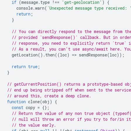
if
(
message
.
type
!==
'get-geolocation'
)
{
console
.
warn
(
`Unexpected message type received: 
return
;
}
// You can directly respond to the message from th
// provided `sendResponse()` callback. But in orde
// response, you need to explicitly return `true` i
// As a result, you can't use async/await here. Yo
getLocation
().
then
((
loc
)
=
>
sendResponse
(
loc
));
return
true
;
}
// getCurrentPosition() returns a prototype-based ob
// end up being stripped off when sent to the servic
// around this, create a deep clone.
function
clone
(
obj
)
{
const
copy
=
{};
// Return the value of any non true object (typeof
// null will throw an error if you try to for/in it
// the value early.
if
(
obj
===
null
||
!
(
obj
instanceof
Object
))
{