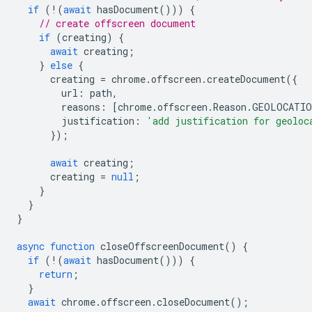
if
(
!
(
await
hasDocument
()))
{
// create offscreen document
if
(
creating
)
{
await
creating
;
}
else
{
creating
=
chrome
.
offscreen
.
createDocument
({
url
:
path
,
reasons
:
[
chrome
.
offscreen
.
Reason
.
GEOLOCATIO
justification
:
'add justification for geoloc
});
await
creating
;
creating
=
null
;
}
}
}
async
function
closeOffscreenDocument
()
{
if
(
!
(
await
hasDocument
()))
{
return
;
}
await
chrome
.
offscreen
.
closeDocument
();