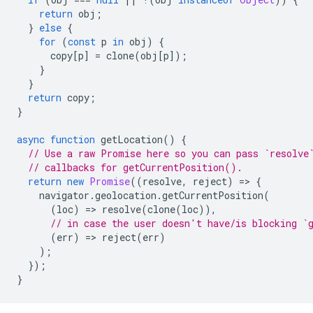
return
obj
;
}
else
{
for
(
const
p
in
obj
)
{
copy
[
p
]
=
clone
(
obj
[
p
]);
}
}
return
copy
;
}
async
function
getLocation
()
{
// Use a raw Promise here so you can pass `resolve
// callbacks for getCurrentPosition().
return
new
Promise
((
resolve
,
reject
)
=
>
{
navigator
.
geolocation
.
getCurrentPosition
(
(
loc
)
=
>
resolve
(
clone
(
loc
)),
// in case the user doesn't have/is blocking `
(
err
)
=
>
reject
(
err
)
);
});
}