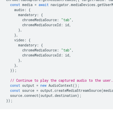
const
media
=
await
navigator
.
mediaDevices
.
getUser
audio
:
{
mandatory
:
{
chromeMediaSource
:
"tab"
,
chromeMediaSourceId
:
id
,
},
},
video
:
{
mandatory
:
{
chromeMediaSource
:
"tab"
,
chromeMediaSourceId
:
id
,
},
},
});
// Continue to play the captured audio to the user.
const
output
=
new
AudioContext
();
const
source
=
output
.
createMediaStreamSource
(
medi
source
.
connect
(
output
.
destination
);
});