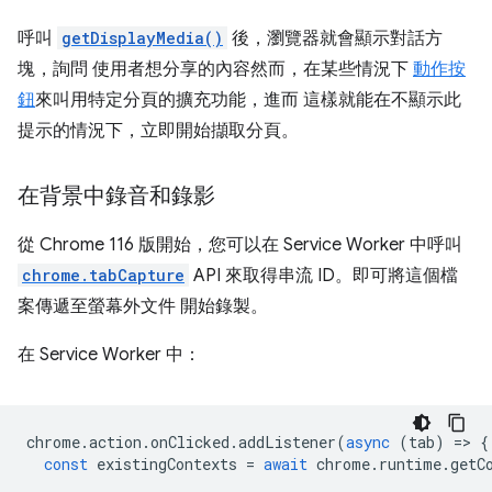
呼叫
getDisplayMedia()
後，瀏覽器就會顯示對話方
塊，詢問 使用者想分享的內容然而，在某些情況下
動作按
鈕
來叫用特定分頁的擴充功能，進而 這樣就能在不顯示此
提示的情況下，立即開始擷取分頁。
在背景中錄音和錄影
從 Chrome 116 版開始，您可以在 Service Worker 中呼叫
chrome.tabCapture
API 來取得串流 ID。即可將這個檔
案傳遞至螢幕外文件 開始錄製。
在 Service Worker 中：
chrome
.
action
.
onClicked
.
addListener
(
async
(
tab
)
=
>
{
const
existingContexts
=
await
chrome
.
runtime
.
getC