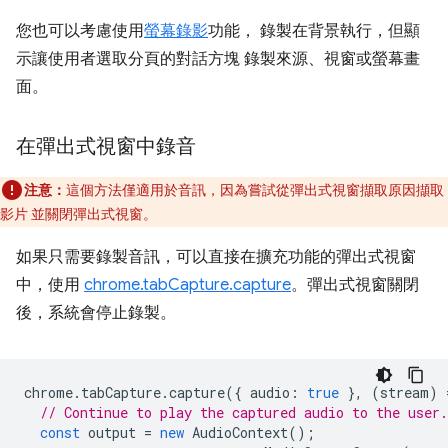
您也可以考慮使用
螢幕錄影
功能， 錄製在背景執行，但顯
示讓使用者選取分頁的對話方塊 錄製來源、視窗或螢幕畫
面。
在彈出式視窗中錄音
注意：
這個方法僅適用於音訊，因為嘗試從彈出式視窗擷取原因擷取
影片 並關閉彈出式視窗。
如果只需要錄製音訊，可以直接在擴充功能的彈出式視窗
中，使用
chrome.tabCapture.capture
。彈出式視窗關閉
後，系統會停止錄製。
chrome
.
tabCapture
.
capture
({
audio
:
true
},
(
stream
)
// Continue to play the captured audio to the user.
const
output
=
new
AudioContext
();