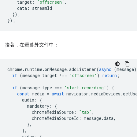
target
:
'offscreen'
,
data
:
streamId
});
});
接著，在螢幕外文件中：
chrome
.
runtime
.
onMessage
.
addListener
(
async
(
message
)
if
(
message
.
target
!==
'offscreen'
)
return
;
if
(
message
.
type
===
'start-recording'
)
{
const
media
=
await
navigator
.
mediaDevices
.
getUs
audio
:
{
mandatory
:
{
chromeMediaSource
:
"tab"
,
chromeMediaSourceId
:
message
.
data
,
},
},
video
:
{