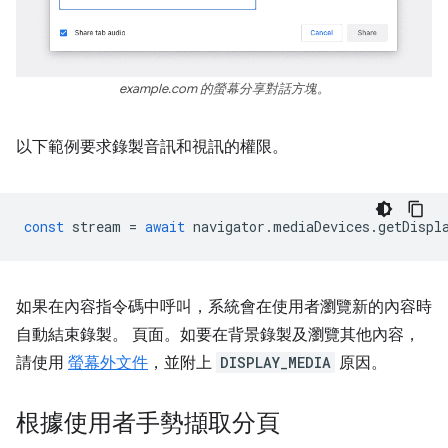
example.com 的螢幕分享對話方塊。
以下範例要求錄製音訊和視訊的權限。
const
stream
=
await
navigator
.
mediaDevices
.
getDispl
如果在內容指令碼中呼叫，系統會在使用者瀏覽新的內容時
自動結束錄製。 頁面。如要在背景錄製及瀏覽其他內容，
請使用
螢幕外文件
，並附上
DISPLAY_MEDIA
原因。
根據使用者手勢擷取分頁