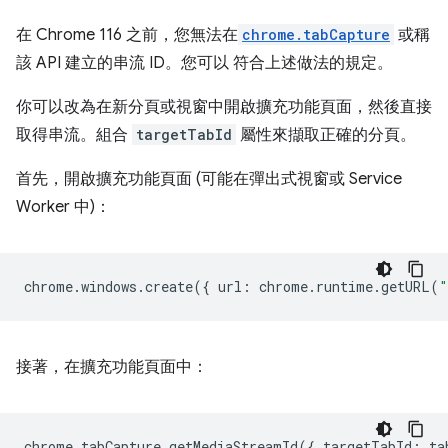
在 Chrome 116 之前，您無法在
chrome.tabCapture
或稱
該 API 建立的串流 ID。您可以 符合上述做法的規定。
你可以改為在新分頁或視窗中開啟擴充功能頁面，然後直接
取得串流。組合
targetTabId
屬性來擷取正確的分頁。
首先，開啟擴充功能頁面 (可能在彈出式視窗或 Service
Worker 中)：
chrome
.
windows
.
create
({
url
:
chrome
.
runtime
.
getURL
(
"
接著，在擴充功能頁面中：
chrome
.
tabCapture
.
getMediaStreamId
({
targetTabId
:
ta