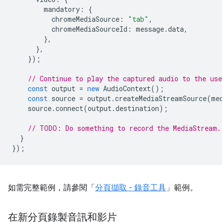
mandatory
:
{
chromeMediaSource
:
"tab"
,
chromeMediaSourceId
:
message
.
data
,
},
},
});
// Continue to play the captured audio to the use
const
output
=
new
AudioContext
();
const
source
=
output
.
createMediaStreamSource
(
me
source
.
connect
(
output
.
destination
);
// TODO: Do something to record the MediaStream.
}
});
如需完整範例，請參閱「
分頁擷取 - 錄音工具
」範例。
在新分頁錄製音訊和影片