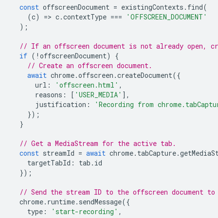
const
offscreenDocument
=
existingContexts
.
find
(
(
c
)
=
>
c
.
contextType
===
'OFFSCREEN_DOCUMENT'
);
// If an offscreen document is not already open, c
if
(
!
offscreenDocument
)
{
// Create an offscreen document.
await
chrome
.
offscreen
.
createDocument
({
url
:
'offscreen.html'
,
reasons
:
[
'USER_MEDIA'
],
justification
:
'Recording from chrome.tabCaptu
});
}
// Get a MediaStream for the active tab.
const
streamId
=
await
chrome
.
tabCapture
.
getMediaS
targetTabId
:
tab
.
id
});
// Send the stream ID to the offscreen document to
chrome
.
runtime
.
sendMessage
({
type
:
'start-recording'
,