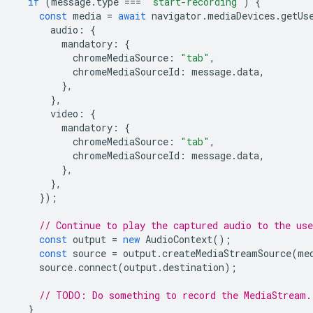
if
(
message
.
type
===
'start-recording'
)
{
const
media
=
await
navigator
.
mediaDevices
.
getUs
audio
:
{
mandatory
:
{
chromeMediaSource
:
"tab"
,
chromeMediaSourceId
:
message
.
data
,
},
},
video
:
{
mandatory
:
{
chromeMediaSource
:
"tab"
,
chromeMediaSourceId
:
message
.
data
,
},
},
});
// Continue to play the captured audio to the use
const
output
=
new
AudioContext
();
const
source
=
output
.
createMediaStreamSource
(
me
source
.
connect
(
output
.
destination
);
// TODO: Do something to record the MediaStream.
}