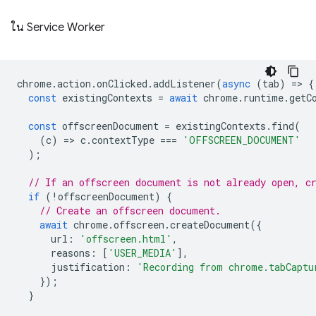
ใน Service Worker
chrome
.
action
.
onClicked
.
addListener
(
async
(
tab
)
=
>
{
const
existingContexts
=
await
chrome
.
runtime
.
getC
const
offscreenDocument
=
existingContexts
.
find
(
(
c
)
=
>
c
.
contextType
===
'OFFSCREEN_DOCUMENT'
);
// If an offscreen document is not already open, c
if
(
!
offscreenDocument
)
{
// Create an offscreen document.
await
chrome
.
offscreen
.
createDocument
({
url
:
'offscreen.html'
,
reasons
:
[
'USER_MEDIA'
],
justification
:
'Recording from chrome.tabCaptu
});
}