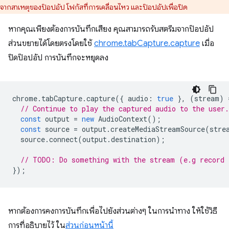
จากสาเหตุของป๊อปอัป โฟกัสที่การเคลื่อนไหว และป๊อปอัปเพื่อปิด
หากคุณเพียงต้องการบันทึกเสียง คุณสามารถรับสตรีมจากป๊อปอัป
ส่วนขยายได้โดยตรงโดยใช้
chrome.tabCapture.capture
เมื่อ
ปิดป๊อปอัป การบันทึกจะหยุดลง
chrome
.
tabCapture
.
capture
({
audio
:
true
},
(
stream
)
// Continue to play the captured audio to the user.
const
output
=
new
AudioContext
();
const
source
=
output
.
createMediaStreamSource
(
stre
source
.
connect
(
output
.
destination
);
// TODO: Do something with the stream (e.g record 
});
หากต้องการคงการบันทึกเพื่อไปยังส่วนต่างๆ ในการนำทาง ให้ใช้วิธี
การที่อธิบายไว้ ใน
ส่วนก่อนหน้านี้