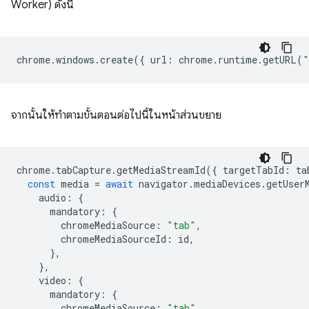
Worker) ดังนี้
chrome
.
windows
.
create
({
url
:
chrome
.
runtime
.
getURL
(
"
จากนั้นให้ทำตามขั้นตอนต่อไปนี้ในหน้าส่วนขยาย
chrome
.
tabCapture
.
getMediaStreamId
({
targetTabId
:
ta
const
media
=
await
navigator
.
mediaDevices
.
getUser
audio
:
{
mandatory
:
{
chromeMediaSource
:
"tab"
,
chromeMediaSourceId
:
id
,
},
},
video
:
{
mandatory
:
{
chromeMediaSource
:
"tab"
,