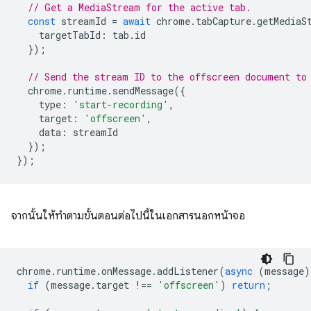
// Get a MediaStream for the active tab.
const
streamId
=
await
chrome
.
tabCapture
.
getMediaS
targetTabId
:
tab
.
id
});
// Send the stream ID to the offscreen document to
chrome
.
runtime
.
sendMessage
({
type
:
'start-recording'
,
target
:
'offscreen'
,
data
:
streamId
});
});
จากนั้นให้ทำตามขั้นตอนต่อไปนี้ในเอกสารนอกหน้าจอ
chrome
.
runtime
.
onMessage
.
addListener
(
async
(
message
)
if
(
message
.
target
!==
'offscreen'
)
return
;