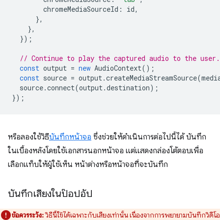
chromeMediaSourceId
:
id
,
},
},
});
// Continue to play the captured audio to the user.
const
output
=
new
AudioContext
();
const
source
=
output
.
createMediaStreamSource
(
medi
source
.
connect
(
output
.
destination
);
});
หรือลองใช้วิธี
บันทึกหน้าจอ
ซึ่งช่วยให้ดำเนินการต่อไปนี้ได้ บันทึก
ในเบื้องหลังโดยใช้เอกสารนอกหน้าจอ แต่แสดงกล่องโต้ตอบเพื่อ
เลือกแท็บให้ผู้ใช้เห็น หน้าต่างหรือหน้าจอที่จะบันทึก
บันทึกเสียงในป๊อปอัป
ข้อควรระวัง:
วิธีนี้ใช้ได้เฉพาะกับเสียงเท่านั้น เนื่องจากการพยายามบันทึกวิดีโอ