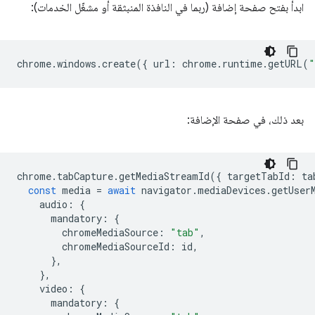
ابدأ بفتح صفحة إضافة (ربما في النافذة المنبثقة أو مشغّل الخدمات):
chrome
.
windows
.
create
({
url
:
chrome
.
runtime
.
getURL
(
"
بعد ذلك، في صفحة الإضافة:
chrome
.
tabCapture
.
getMediaStreamId
({
targetTabId
:
ta
const
media
=
await
navigator
.
mediaDevices
.
getUser
audio
:
{
mandatory
:
{
chromeMediaSource
:
"tab"
,
chromeMediaSourceId
:
id
,
},
},
video
:
{
mandatory
:
{