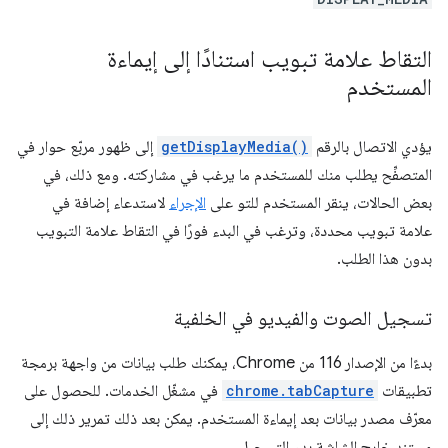
التقاط علامة تبويب استنادًا إلى إيماءة
المستخدم
يؤدي الاتصال بالرقم
getDisplayMedia()
إلى ظهور مربّع حوار في
المتصفِّح يطلب منك للمستخدم ما يرغب في مشاركته. ومع ذلك، في
بعض الحالات، ينقر المستخدم للتو على
الإجراء
لاستدعاء إضافة في
علامة تبويب محددة، وترغب في البدء فورًا في التقاط علامة التبويب
بدون هذا الطلب.
تسجيل الصوت والفيديو في الخلفية
بدءًا من الإصدار 116 من Chrome، يمكنك طلب بيانات من واجهة برمجة
تطبيقات
chrome.tabCapture
في مشغّل الخدمات. للحصول على
معرّف مصدر بيانات بعد إيماءة المستخدم. يمكن بعد ذلك تمرير ذلك إلى
مستند خارج الشاشة بدء التسجيل.