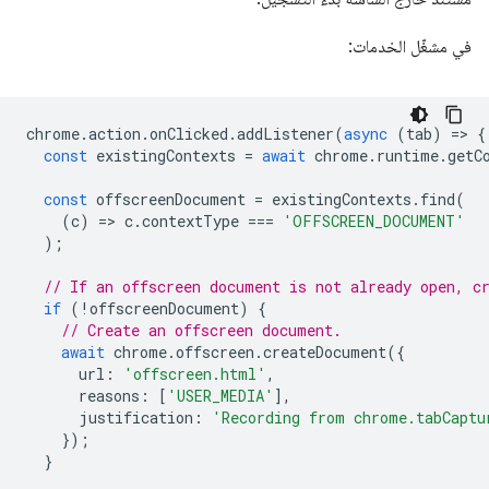
في مشغّل الخدمات:
chrome
.
action
.
onClicked
.
addListener
(
async
(
tab
)
=
>
{
const
existingContexts
=
await
chrome
.
runtime
.
getC
const
offscreenDocument
=
existingContexts
.
find
(
(
c
)
=
>
c
.
contextType
===
'OFFSCREEN_DOCUMENT'
);
// If an offscreen document is not already open, c
if
(
!
offscreenDocument
)
{
// Create an offscreen document.
await
chrome
.
offscreen
.
createDocument
({
url
:
'offscreen.html'
,
reasons
:
[
'USER_MEDIA'
],
justification
:
'Recording from chrome.tabCaptu
});
}