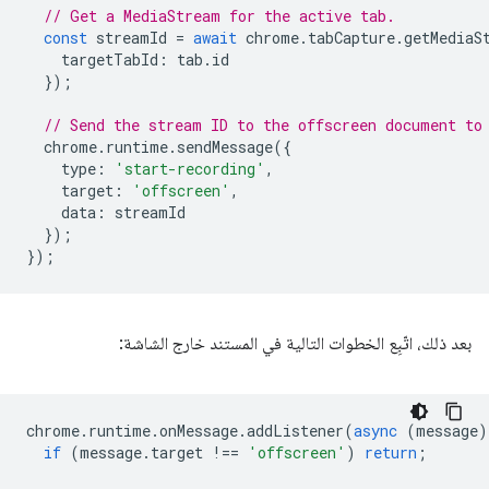
// Get a MediaStream for the active tab.
const
streamId
=
await
chrome
.
tabCapture
.
getMediaS
targetTabId
:
tab
.
id
});
// Send the stream ID to the offscreen document to
chrome
.
runtime
.
sendMessage
({
type
:
'start-recording'
,
target
:
'offscreen'
,
data
:
streamId
});
});
بعد ذلك، اتّبِع الخطوات التالية في المستند خارج الشاشة:
chrome
.
runtime
.
onMessage
.
addListener
(
async
(
message
)
if
(
message
.
target
!==
'offscreen'
)
return
;