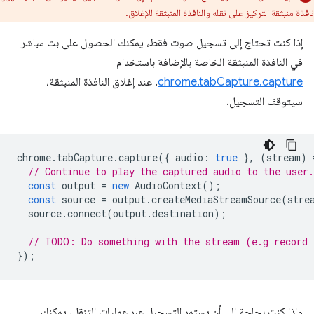
نافذة منبثقة التركيز على نقله والنافذة المنبثقة للإغلاق.
إذا كنت تحتاج إلى تسجيل صوت فقط، يمكنك الحصول على بث مباشر
في النافذة المنبثقة الخاصة بالإضافة باستخدام
chrome.tabCapture.capture
. عند إغلاق النافذة المنبثقة،
سيتوقف التسجيل.
chrome
.
tabCapture
.
capture
({
audio
:
true
},
(
stream
)
// Continue to play the captured audio to the user.
const
output
=
new
AudioContext
();
const
source
=
output
.
createMediaStreamSource
(
stre
source
.
connect
(
output
.
destination
);
// TODO: Do something with the stream (e.g record 
});
وإذا كنت بحاجة إلى أن يستمر التسجيل عبر عمليات التنقل، يمكنك