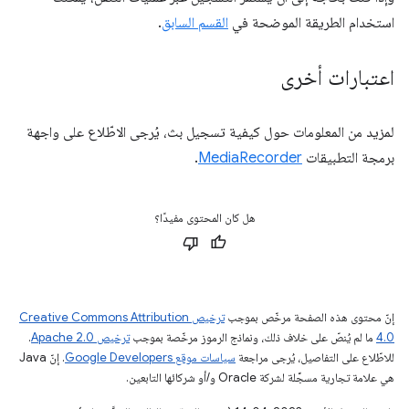
استخدام الطريقة الموضحة في
القسم السابق
.
اعتبارات أخرى
لمزيد من المعلومات حول كيفية تسجيل بث، يُرجى الاطّلاع على واجهة
برمجة التطبيقات
MediaRecorder
.
هل كان المحتوى مفيدًا؟
إنّ محتوى هذه الصفحة مرخّص بموجب
ترخيص Creative Commons Attribution
4.0‏
ما لم يُنصّ على خلاف ذلك، ونماذج الرموز مرخّصة بموجب
ترخيص Apache 2.0‏
.
للاطّلاع على التفاصيل، يُرجى مراجعة
سياسات موقع Google Developers‏
. إنّ Java
هي علامة تجارية مسجَّلة لشركة Oracle و/أو شركائها التابعين.