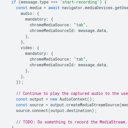
if
(
message
.
type
===
'start-recording'
)
{
const
media
=
await
navigator
.
mediaDevices
.
getUs
audio
:
{
mandatory
:
{
chromeMediaSource
:
"tab"
,
chromeMediaSourceId
:
message
.
data
,
},
},
video
:
{
mandatory
:
{
chromeMediaSource
:
"tab"
,
chromeMediaSourceId
:
message
.
data
,
},
},
});
// Continue to play the captured audio to the use
const
output
=
new
AudioContext
();
const
source
=
output
.
createMediaStreamSource
(
me
source
.
connect
(
output
.
destination
);
// TODO: Do something to record the MediaStream.
}