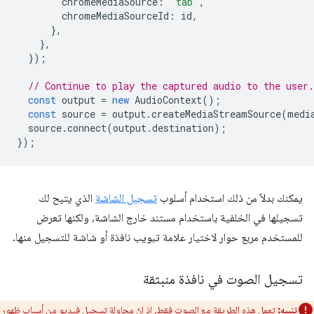
chromeMediaSource
:
"tab"
,
chromeMediaSourceId
:
id
,
},
},
});
// Continue to play the captured audio to the user.
const
output
=
new
AudioContext
();
const
source
=
output
.
createMediaStreamSource
(
medi
source
.
connect
(
output
.
destination
);
});
يمكنك بدلاً من ذلك استخدام أسلوب
تسجيل الشاشة
الذي يتيح لك
تسجيلها في الخلفية باستخدام مستند خارج الشاشة، ولكنها تعرض
للمستخدم مربع حوار لاختيار علامة تبويب نافذة أو شاشة للتسجيل منها.
تسجيل الصوت في نافذة منبثقة
تنبيه:
تعمل هذه الطريقة مع الصوت فقط، إذ إنّ محاولة تسجيل فيديو من أسباب ظهور