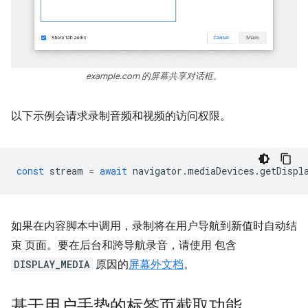
example.com 的屏幕共享对话框。
以下示例会请求录制音频和视频的访问权限。
const
stream
=
await
navigator
.
mediaDevices
.
getDispl
如果在内容脚本中调用，录制将在用户导航到新值时自动结
束 页面。要在后台和跨导航录音，请使用 包含
DISPLAY_MEDIA
原因的
屏幕外文档
。
基于用户手势的标签页截取功能