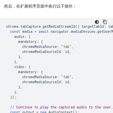
然后，在扩展程序页面中执行以下操作：
chrome
.
tabCapture
.
getMediaStreamId
({
targetTabId
:
ta
const
media
=
await
navigator
.
mediaDevices
.
getUser
audio
:
{
mandatory
:
{
chromeMediaSource
:
"tab"
,
chromeMediaSourceId
:
id
,
},
},
video
:
{
mandatory
:
{
chromeMediaSource
:
"tab"
,
chromeMediaSourceId
:
id
,
},
},
});
// Continue to play the captured audio to the user.
const
output
=
new
AudioContext
();