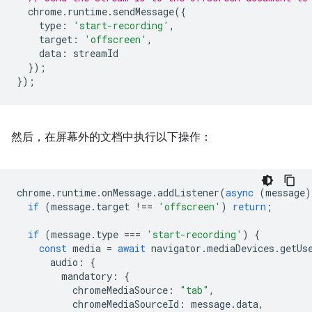
chrome
.
runtime
.
sendMessage
({
type
:
'start-recording'
,
target
:
'offscreen'
,
data
:
streamId
});
});
然后，在屏幕外的文档中执行以下操作：
chrome
.
runtime
.
onMessage
.
addListener
(
async
(
message
)
if
(
message
.
target
!==
'offscreen'
)
return
;
if
(
message
.
type
===
'start-recording'
)
{
const
media
=
await
navigator
.
mediaDevices
.
getUs
audio
:
{
mandatory
:
{
chromeMediaSource
:
"tab"
,
chromeMediaSourceId
:
message
.
data
,