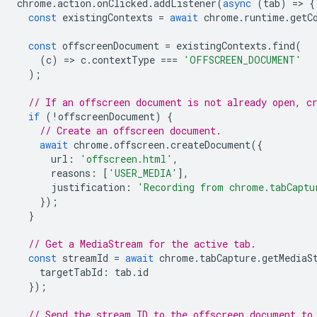
chrome
.
action
.
onClicked
.
addListener
(
async
(
tab
)
=
>
{
const
existingContexts
=
await
chrome
.
runtime
.
getC
const
offscreenDocument
=
existingContexts
.
find
(
(
c
)
=
>
c
.
contextType
===
'OFFSCREEN_DOCUMENT'
);
// If an offscreen document is not already open, c
if
(
!
offscreenDocument
)
{
// Create an offscreen document.
await
chrome
.
offscreen
.
createDocument
({
url
:
'offscreen.html'
,
reasons
:
[
'USER_MEDIA'
],
justification
:
'Recording from chrome.tabCaptu
});
}
// Get a MediaStream for the active tab.
const
streamId
=
await
chrome
.
tabCapture
.
getMediaS
targetTabId
:
tab
.
id
});
// Send the stream ID to the offscreen document to