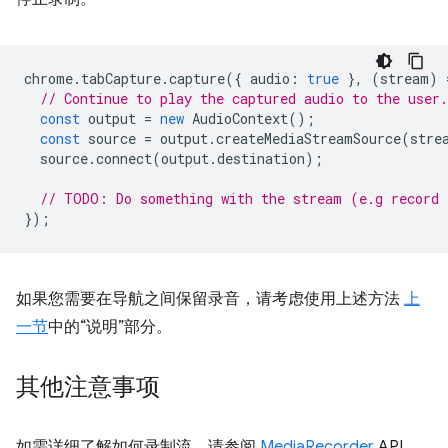
chrome
.
tabCapture
.
capture
({
audio
:
true
},
(
stream
)
// Continue to play the captured audio to the user.
const
output
=
new
AudioContext
();
const
source
=
output
.
createMediaStreamSource
(
stre
source
.
connect
(
output
.
destination
);
// TODO: Do something with the stream (e.g record 
});
如果您需要在导航之间保留录音，请考虑使用上述方法
上
一节
中的“说明”部分。
其他注意事项
如需详细了解如何录制流，请参阅
MediaRecorder
API。