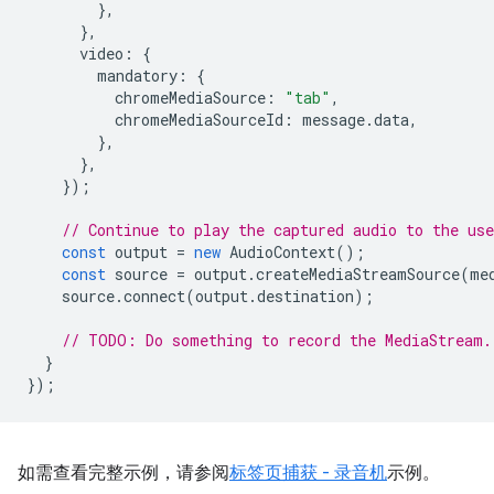
},
},
video
:
{
mandatory
:
{
chromeMediaSource
:
"tab"
,
chromeMediaSourceId
:
message
.
data
,
},
},
});
// Continue to play the captured audio to the use
const
output
=
new
AudioContext
();
const
source
=
output
.
createMediaStreamSource
(
me
source
.
connect
(
output
.
destination
);
// TODO: Do something to record the MediaStream.
}
});
如需查看完整示例，请参阅
标签页捕获 - 录音机
示例。