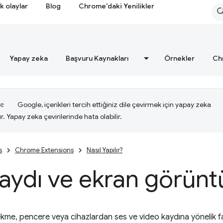
k olaylar
Blog
Chrome'daki Yenilikler
Yapay zeka
Başvuru Kaynakları
Örnekler
Ch
Google, içerikleri tercih ettiğiniz dile çevirmek için yapay zeka
ır. Yapay zeka çevirilerinde hata olabilir.
s
Chrome Extensions
Nasıl Yapılır?
aydı ve ekran görünt
ekme, pencere veya cihazlardan ses ve video kaydına yönelik far