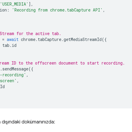
'USER_MEDIA'
],
ion
:
'Recording from chrome.tabCapture API'
,
Stream for the active tab.
=
await
chrome
.
tabCapture
.
getMediaStreamId
({
tab
.
id
ream ID to the offscreen document to start recording.
.
sendMessage
({
-recording'
,
screen'
,
Id
 dışındaki dokümanınızda: