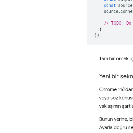
const
source
source
.
conne
// TODO: Do 
}
});
Tam bir örnek i
Yeni bir se
Chrome 116'da
veya söz konusu
yaklaşımın şartla
Bunun yerine, bi
Ayarla doğru s