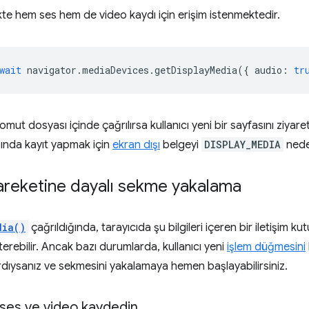
te hem ses hem de video kaydı için erişim istenmektedir.
wait
navigator
.
mediaDevices
.
getDisplayMedia
({
audio
:
tr
 komut dosyası içinde çağrılırsa kullanıcı yeni bir sayfasını ziyar
ında kayıt yapmak için
ekran dışı
belgeyi
DISPLAY_MEDIA
neden
hareketine dayalı sekme yakalama
dia()
çağrıldığında, tarayıcıda şu bilgileri içeren bir iletişim k
sterebilir. Ancak bazı durumlarda, kullanıcı yeni
işlem düğmesini
rdıysanız ve sekmesini yakalamaya hemen başlayabilirsiniz.
 ses ve video kaydedin