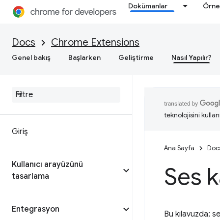
Dokümanlar
Örne
Docs
Chrome Extensions
Genel bakış
Başlarken
Geliştirme
Nasıl Yapılır?
teknolojisini kullan
Giriş
Ana Sayfa
Doc
Kullanıcı arayüzünü
Ses k
tasarlama
Entegrasyon
Bu kılavuzda; s