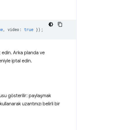
ue
,
video
:
true
});
et edin. Arka planda ve
iyle iptal edin.
utusu gösterilir: paylaşmak
kullanarak uzantınızı belirli bir