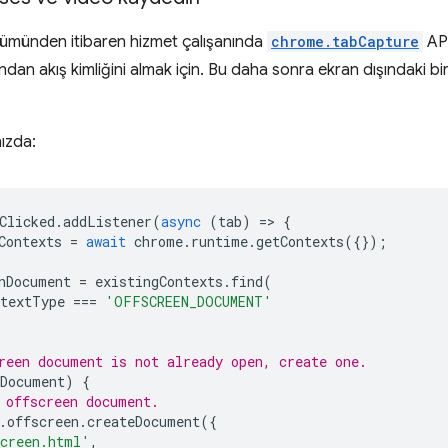
ümünden itibaren hizmet çalışanında
chrome.tabCapture
API
ndan akış kimliğini almak için. Bu daha sonra ekran dışındaki bi
nızda:
Clicked
.
addListener
(
async
(
tab
)
=
>
{
Contexts
=
await
chrome
.
runtime
.
getContexts
({});
nDocument
=
existingContexts
.
find
(
ntextType
===
'OFFSCREEN_DOCUMENT'
reen document is not already open, create one.
nDocument
)
{
 offscreen document.
.
offscreen
.
createDocument
({
creen.html'
,