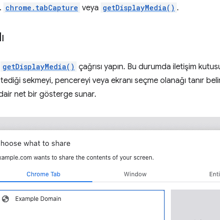
.
chrome.tabCapture
veya
getDisplayMedia()
.
ı
n
getDisplayMedia()
çağrısı yapın. Bu durumda iletişim kutusu 
istediği sekmeyi, pencereyi veya ekranı seçme olanağı tanır belir
dair net bir gösterge sunar.