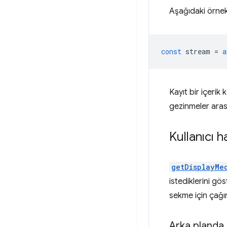
Aşağıdaki örnek
const
stream
=
a
Kayıt bir içerik
gezinmeler aras
Kullanıcı 
getDisplayMe
istediklerini gö
sekme için çağı
Arka planda