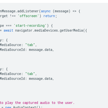
nMessage
.
addListener
(
async
(
message
)
=
>
{
rget
!==
'offscreen'
)
return
;
pe
===
'start-recording'
)
{
=
await
navigator
.
mediaDevices
.
getUserMedia
({
y
:
{
MediaSource
:
"tab"
,
MediaSourceId
:
message
.
data
,
y
:
{
MediaSource
:
"tab"
,
MediaSourceId
:
message
.
data
,
to play the captured audio to the user.
=
new
AudioContext
();