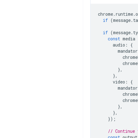
chrome
.
runtime
.
o
if
(
message
.
ta
if
(
message
.
ty
const
media
audio
:
{
mandator
chrome
chrome
},
},
video
:
{
mandator
chrome
chrome
},
},
});
// Continue 
const
output