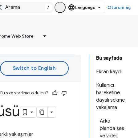
/
Oturum aç
rome Web Store
Bu sayfada
Ekran kaydı
Kullanıcı
hareketine
Bu size yardımcı oldu mu?
dayalı sekme
üsü
yakalama
Arka
planda ses
klı yaklaşımlar
ve video