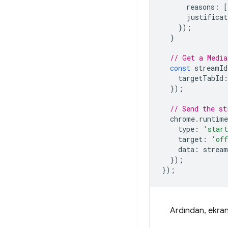
reasons
:
[
justificat
});
}
// Get a Media
const
streamId
targetTabId
:
});
// Send the st
chrome
.
runtime
type
:
'start
target
:
'off
data
:
stream
});
});
Ardından, ekran