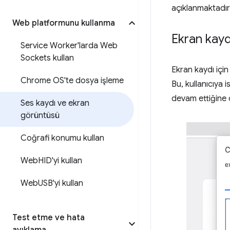
açıklanmaktadır
Web platformunu kullanma
Ekran kayd
Service Worker'larda Web
Sockets kullan
Ekran kaydı içi
Chrome OS'te dosya işleme
Bu, kullanıcıya 
devam ettiğine 
Ses kaydı ve ekran
görüntüsü
Coğrafi konumu kullan
Web
HID'yi kullan
Web
USB'yi kullan
Test etme ve hata