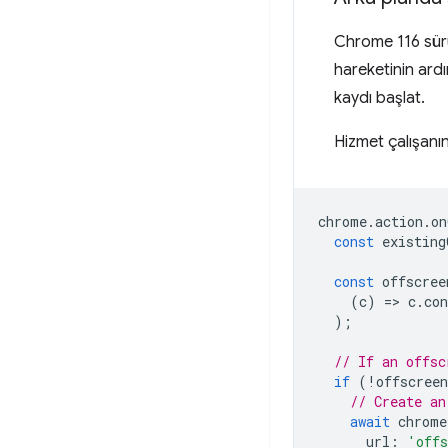
Chrome 116 sür
hareketinin ardı
kaydı başlat.
Hizmet çalışanı
chrome
.
action
.
on
const
existing
const
offscree
(
c
)
=
>
c
.
co
);
// If an offsc
if
(
!
offscree
// Create an
await
chrome
url
:
'offs