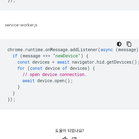
service-worker.js
chrome
.
runtime
.
onMessage
.
addListener
(
async
(
message
)
if
(
message
===
"newDevice"
)
{
const
devices
=
await
navigator
.
hid
.
getDevices
()
for
(
const
device
of
devices
)
{
// open device connection.
await
device
.
open
();
}
}
});
도움이 되었나요?