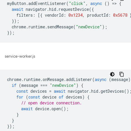
myButton
.
addEventListener
(
"click"
,
async
()
=
>
{
await
navigator
.
hid
.
requestDevice
({
filters
:
[{
vendorId
:
0x1234
,
productId
:
0x5678
});
chrome
.
runtime
.
sendMessage
(
"newDevice"
);
});
service-worker.js
chrome
.
runtime
.
onMessage
.
addListener
(
async
(
message
)
if
(
message
===
"newDevice"
)
{
const
devices
=
await
navigator
.
hid
.
getDevices
()
for
(
const
device
of
devices
)
{
// open device connection.
await
device
.
open
();
}
}
});