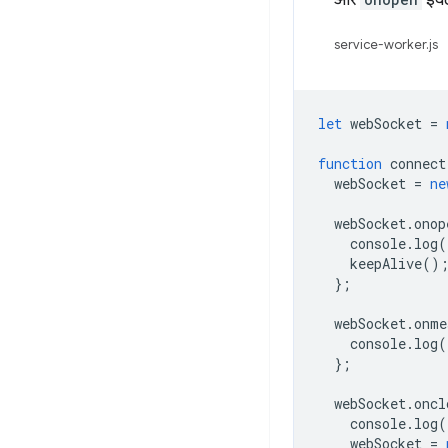
और
इवें
service-worker.js
let
webSocket
=
function
connect
webSocket
=
ne
webSocket
.
onop
console
.
log
(
keepAlive
()
};
webSocket
.
onme
console
.
log
(
};
webSocket
.
oncl
console
.
log
(
webSocket
=