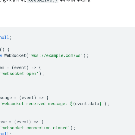
ट ट्रिगर होने पर,
को कॉल करता है:
null
;
()
{
w
WebSocket
(
'wss://example.com/ws'
);
en
=
(
event
)
=
>
{
'websocket open'
);
;
ssage
=
(
event
)
=
>
{
`websocket received message: 
${
event
.
data
}
`
);
ose
=
(
event
)
=
>
{
'websocket connection closed'
);
null
;