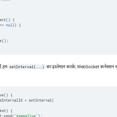
ect
()
{
==
null
)
{
e
();
ें, हम
setInterval(...)
का इस्तेमाल करके, WebSocket कनेक्शन चालू
ve
()
{
eIntervalId
=
setInterval
(
ket
)
{
t
.
send
(
'keepalive'
);