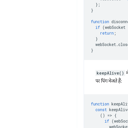
};
}
function
disconn
if
(
webSocket
return
;
}
webSocket
.
clos
}
keepAlive()
म
पर पिंग भेजते हैं:
function
keepAli
const
keepAliv
()
=
>
{
if
(
webSoc
webSocke