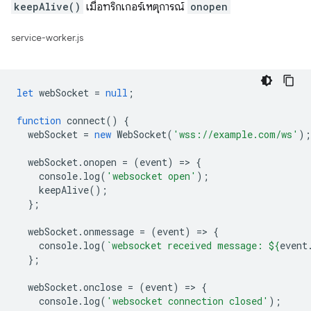
keepAlive()
เมื่อทริกเกอร์เหตุการณ์
onopen
service-worker.js
let
webSocket
=
null
;
function
connect
()
{
webSocket
=
new
WebSocket
(
'wss://example.com/ws'
);
webSocket
.
onopen
=
(
event
)
=
>
{
console
.
log
(
'websocket open'
);
keepAlive
();
};
webSocket
.
onmessage
=
(
event
)
=
>
{
console
.
log
(
`websocket received message: 
${
event
};
webSocket
.
onclose
=
(
event
)
=
>
{
console
.
log
(
'websocket connection closed'
);