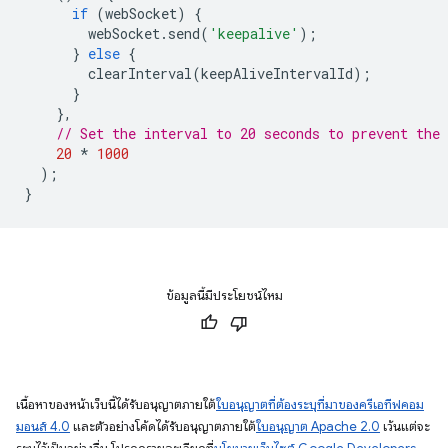
if
(
webSocket
)
{
webSocket
.
send
(
'keepalive'
);
}
else
{
clearInterval
(
keepAliveIntervalId
);
}
},
// Set the interval to 20 seconds to prevent the
20
*
1000
);
}
ข้อมูลนี้มีประโยชน์ไหม
เนื้อหาของหน้าเว็บนี้ได้รับอนุญาตภายใต้
ใบอนุญาตที่ต้องระบุที่มาของครีเอทีฟคอม
มอนส์ 4.0
และตัวอย่างโค้ดได้รับอนุญาตภายใต้
ใบอนุญาต Apache 2.0
เว้นแต่จะ