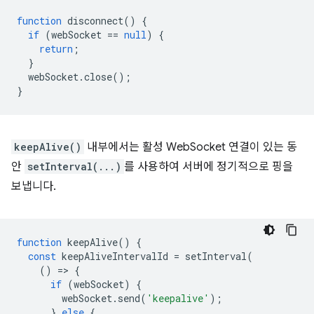
function
disconnect
()
{
if
(
webSocket
==
null
)
{
return
;
}
webSocket
.
close
();
}
keepAlive()
내부에서는 활성 WebSocket 연결이 있는 동
안
setInterval(...)
를 사용하여 서버에 정기적으로 핑을
보냅니다.
function
keepAlive
()
{
const
keepAliveIntervalId
=
setInterval
(
()
=
>
{
if
(
webSocket
)
{
webSocket
.
send
(
'keepalive'
);
}
else
{