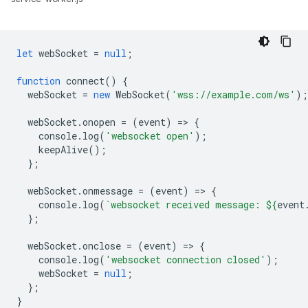
let
webSocket
=
null
;
function
connect
()
{
webSocket
=
new
WebSocket
(
'wss://example.com/ws'
);
webSocket
.
onopen
=
(
event
)
=
>
{
console
.
log
(
'websocket open'
);
keepAlive
();
};
webSocket
.
onmessage
=
(
event
)
=
>
{
console
.
log
(
`websocket received message: 
${
event
};
webSocket
.
onclose
=
(
event
)
=
>
{
console
.
log
(
'websocket connection closed'
);
webSocket
=
null
;
};
}