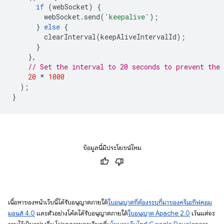
if
(
webSocket
)
{
webSocket
.
send
(
'keepalive'
);
}
else
{
clearInterval
(
keepAliveIntervalId
);
}
},
// Set the interval to 20 seconds to prevent the
20
*
1000
);
}
ข้อมูลนี้มีประโยชน์ไหม
เนื้อหาของหน้าเว็บนี้ได้รับอนุญาตภายใต้
ใบอนุญาตที่ต้องระบุที่มาของครีเอทีฟคอม
มอนส์ 4.0
และตัวอย่างโค้ดได้รับอนุญาตภายใต้
ใบอนุญาต Apache 2.0
เว้นแต่จะ