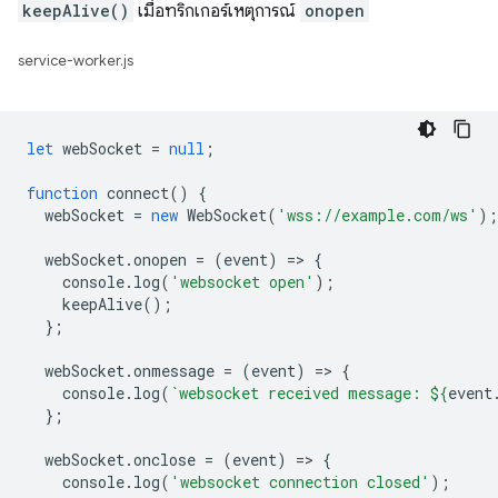
keepAlive()
เมื่อทริกเกอร์เหตุการณ์
onopen
service-worker.js
let
webSocket
=
null
;
function
connect
()
{
webSocket
=
new
WebSocket
(
'wss://example.com/ws'
);
webSocket
.
onopen
=
(
event
)
=
>
{
console
.
log
(
'websocket open'
);
keepAlive
();
};
webSocket
.
onmessage
=
(
event
)
=
>
{
console
.
log
(
`websocket received message: 
${
event
};
webSocket
.
onclose
=
(
event
)
=
>
{
console
.
log
(
'websocket connection closed'
);