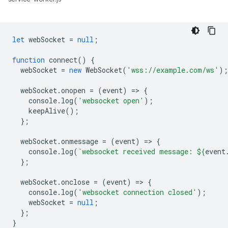
let
webSocket
=
null
;
function
connect
()
{
webSocket
=
new
WebSocket
(
'wss://example.com/ws'
);
webSocket
.
onopen
=
(
event
)
=
>
{
console
.
log
(
'websocket open'
);
keepAlive
();
};
webSocket
.
onmessage
=
(
event
)
=
>
{
console
.
log
(
`websocket received message: 
${
event
};
webSocket
.
onclose
=
(
event
)
=
>
{
console
.
log
(
'websocket connection closed'
);
webSocket
=
null
;
};
}