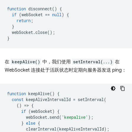
function
disconnect
()
{
if
(
webSocket
==
null
)
{
return
;
}
webSocket
.
close
();
}
在
keepAlive()
中，我们使用
setInterval(...)
在
WebSocket 连接处于活跃状态时定期向服务器发送 ping：
function
keepAlive
()
{
const
keepAliveIntervalId
=
setInterval
(
()
=
>
{
if
(
webSocket
)
{
webSocket
.
send
(
'keepalive'
);
}
else
{
clearInterval
(
keepAliveIntervalId
);