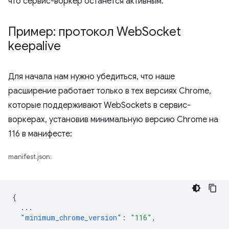
что сервис-воркер останется активным.
Пример: протокол Web
Socket
keepalive
Для начала нам нужно убедиться, что наше
расширение работает только в тех версиях Chrome,
которые поддерживают WebSockets в сервис-
воркерах, установив минимальную версию Chrome на
116 в манифесте:
manifest.json:
{
...
"minimum_chrome_version"
:
"116"
,
...