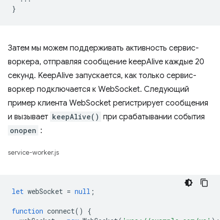
}
Затем мы можем поддерживать активность сервис-
воркера, отправляя сообщение keepAlive каждые 20
секунд. KeepAlive запускается, как только сервис-
воркер подключается к WebSocket. Следующий
пример клиента WebSocket регистрирует сообщения
и вызывает
keepAlive()
при срабатывании события
onopen
:
service-worker.js
let
webSocket
=
null
;
function
connect
()
{