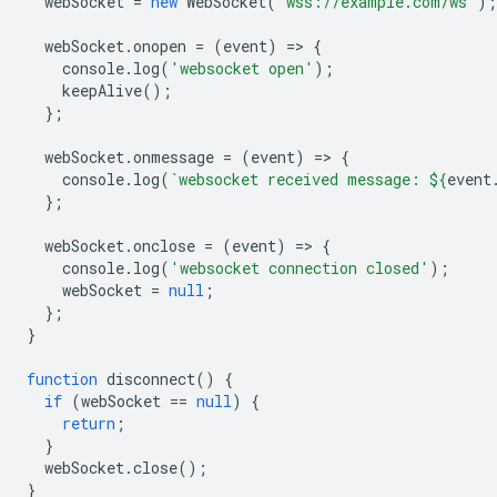
webSocket
=
new
WebSocket
(
'wss://example.com/ws'
);
webSocket
.
onopen
=
(
event
)
=
>
{
console
.
log
(
'websocket open'
);
keepAlive
();
};
webSocket
.
onmessage
=
(
event
)
=
>
{
console
.
log
(
`websocket received message: 
${
event
};
webSocket
.
onclose
=
(
event
)
=
>
{
console
.
log
(
'websocket connection closed'
);
webSocket
=
null
;
};
}
function
disconnect
()
{
if
(
webSocket
==
null
)
{
return
;
}
webSocket
.
close
();
}