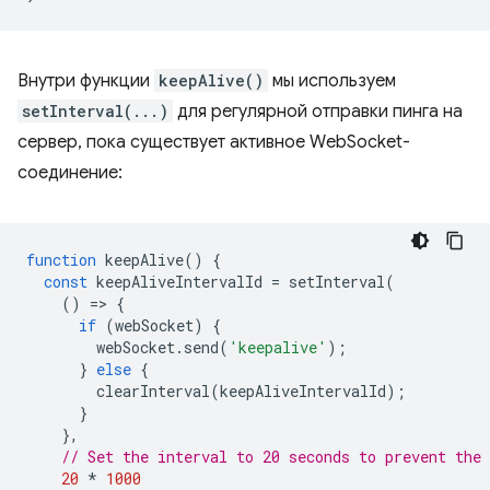
Внутри функции
keepAlive()
мы используем
setInterval(...)
для регулярной отправки пинга на
сервер, пока существует активное WebSocket-
соединение:
function
keepAlive
()
{
const
keepAliveIntervalId
=
setInterval
(
()
=
>
{
if
(
webSocket
)
{
webSocket
.
send
(
'keepalive'
);
}
else
{
clearInterval
(
keepAliveIntervalId
);
}
},
// Set the interval to 20 seconds to prevent the
20
*
1000