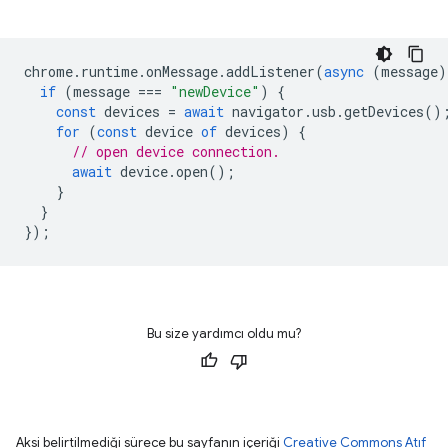
chrome
.
runtime
.
onMessage
.
addListener
(
async
(
message
)
if
(
message
===
"newDevice"
)
{
const
devices
=
await
navigator
.
usb
.
getDevices
()
for
(
const
device
of
devices
)
{
// open device connection.
await
device
.
open
();
}
}
});
Bu size yardımcı oldu mu?
Aksi belirtilmediği sürece bu sayfanın içeriği
Creative Commons Atıf