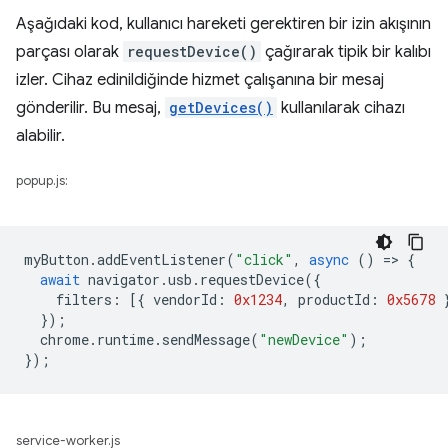
Aşağıdaki kod, kullanıcı hareketi gerektiren bir izin akışının
parçası olarak
requestDevice()
çağırarak tipik bir kalıbı
izler. Cihaz edinildiğinde hizmet çalışanına bir mesaj
gönderilir. Bu mesaj,
getDevices()
kullanılarak cihazı
alabilir.
popup.js:
myButton
.
addEventListener
(
"click"
,
async
()
=
>
{
await
navigator
.
usb
.
requestDevice
({
filters
:
[{
vendorId
:
0x1234
,
productId
:
0x5678
});
chrome
.
runtime
.
sendMessage
(
"newDevice"
);
});
service-worker.js