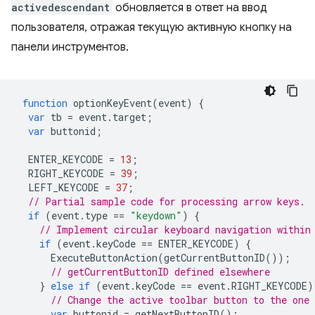
activedescendant
обновляется в ответ на ввод
пользователя, отражая текущую активную кнопку на
панели инструментов.
function
optionKeyEvent
(
event
)
{
var
tb
=
event
.
target
;
var
buttonid
;
ENTER_KEYCODE
=
13
;
RIGHT_KEYCODE
=
39
;
LEFT_KEYCODE
=
37
;
// Partial sample code for processing arrow keys.
if
(
event
.
type
==
"keydown"
)
{
// Implement circular keyboard navigation within
if
(
event
.
keyCode
==
ENTER_KEYCODE
)
{
ExecuteButtonAction
(
getCurrentButtonID
());
// getCurrentButtonID defined elsewhere
}
else
if
(
event
.
keyCode
==
event
.
RIGHT_KEYCODE
)
// Change the active toolbar button to the one
var
buttonid
=
getNextButtonID
();