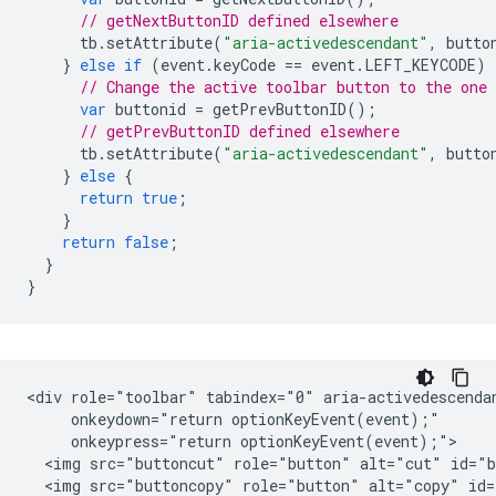
// getNextButtonID defined elsewhere
tb
.
setAttribute
(
"aria-activedescendant"
,
butto
}
else
if
(
event
.
keyCode
==
event
.
LEFT_KEYCODE
)
// Change the active toolbar button to the one
var
buttonid
=
getPrevButtonID
();
// getPrevButtonID defined elsewhere
tb
.
setAttribute
(
"aria-activedescendant"
,
butto
}
else
{
return
true
;
}
return
false
;
}
}
<div role="toolbar" tabindex="0" aria-activedescendan
     onkeydown="return optionKeyEvent(event);"

     onkeypress="return optionKeyEvent(event);">

  <img src="buttoncut" role="button" alt="cut" id="b
  <img src="buttoncopy" role="button" alt="copy" id=