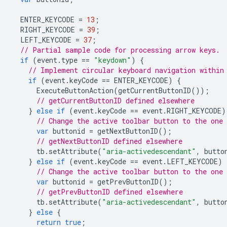
ENTER_KEYCODE
=
13
;
RIGHT_KEYCODE
=
39
;
LEFT_KEYCODE
=
37
;
// Partial sample code for processing arrow keys.
if
(
event
.
type
==
"keydown"
)
{
// Implement circular keyboard navigation within
if
(
event
.
keyCode
==
ENTER_KEYCODE
)
{
ExecuteButtonAction
(
getCurrentButtonID
());
// getCurrentButtonID defined elsewhere
}
else
if
(
event
.
keyCode
==
event
.
RIGHT_KEYCODE
)
// Change the active toolbar button to the one
var
buttonid
=
getNextButtonID
();
// getNextButtonID defined elsewhere
tb
.
setAttribute
(
"aria-activedescendant"
,
butto
}
else
if
(
event
.
keyCode
==
event
.
LEFT_KEYCODE
)
// Change the active toolbar button to the one
var
buttonid
=
getPrevButtonID
();
// getPrevButtonID defined elsewhere
tb
.
setAttribute
(
"aria-activedescendant"
,
butto
}
else
{
return
true
;