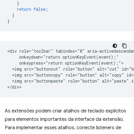
}
return
false
;
}
}
<div role="toolbar" tabindex="0" aria-activedescendan
     onkeydown="return optionKeyEvent(event);"

     onkeypress="return optionKeyEvent(event);">

  <img src="buttoncut" role="button" alt="cut" id="b
  <img src="buttoncopy" role="button" alt="copy" id=
  <img src="buttonpaste" role="button" alt="paste" i
As extensões podem criar atalhos de teclado explícitos
para elementos importantes da interface da extensão.
Para implementar esses atalhos, conecte listeners de