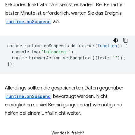
Sekunden Inaktivität von selbst entladen. Bei Bedarf in
letzter Minute ist erforderlich, warten Sie das Ereignis
runtime.onSuspend
ab.
chrome
.
runtime
.
onSuspend
.
addListener
(
function
()
{
console
.
log
(
"Unloading."
);
chrome
.
browserAction
.
setBadgeText
({
text
:
""
});
});
Allerdings sollten die gespeicherten Daten gegenüber
runtime.onSuspend
bevorzugt werden. Nicht
ermöglichen so viel Bereinigungsbedarf wie nötig und
helfen bei einem Unfall nicht weiter.
War das hilfreich?