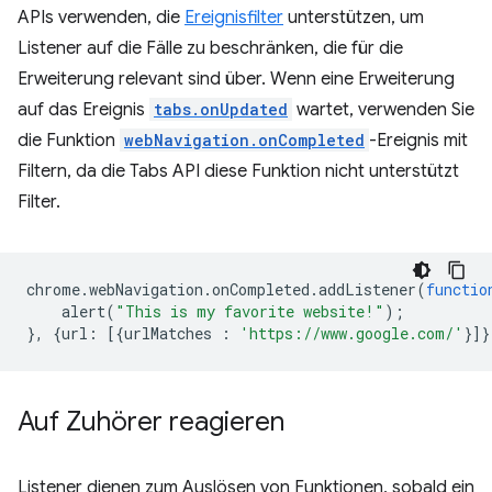
APIs verwenden, die
Ereignisfilter
unterstützen, um
Listener auf die Fälle zu beschränken, die für die
Erweiterung relevant sind über. Wenn eine Erweiterung
auf das Ereignis
tabs.onUpdated
wartet, verwenden Sie
die Funktion
webNavigation.onCompleted
-Ereignis mit
Filtern, da die Tabs API diese Funktion nicht unterstützt
Filter.
chrome
.
webNavigation
.
onCompleted
.
addListener
(
functio
alert
(
"This is my favorite website!"
);
},
{
url
:
[{
urlMatches
:
'https://www.google.com/'
}]}
Auf Zuhörer reagieren
Listener dienen zum Auslösen von Funktionen, sobald ein