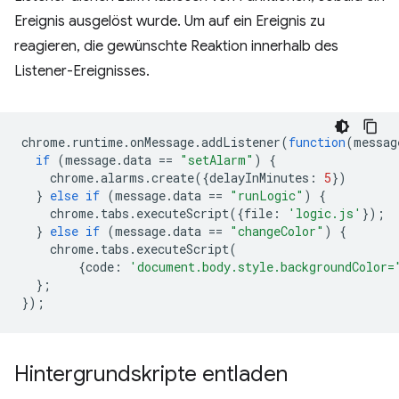
Ereignis ausgelöst wurde. Um auf ein Ereignis zu
reagieren, die gewünschte Reaktion innerhalb des
Listener-Ereignisses.
chrome
.
runtime
.
onMessage
.
addListener
(
function
(
messag
if
(
message
.
data
==
"setAlarm"
)
{
chrome
.
alarms
.
create
({
delayInMinutes
:
5
})
}
else
if
(
message
.
data
==
"runLogic"
)
{
chrome
.
tabs
.
executeScript
({
file
:
'logic.js'
});
}
else
if
(
message
.
data
==
"changeColor"
)
{
chrome
.
tabs
.
executeScript
(
{
code
:
'document.body.style.backgroundColor=
};
});
Hintergrundskripte entladen