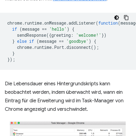
chrome
.
runtime
.
onMessage
.
addListener
(
function
(
messag
if
(
message
==
'hello'
)
{
sendResponse
({
greeting
:
'welcome!'
})
}
else
if
(
message
==
'goodbye'
)
{
chrome
.
runtime
.
Port
.
disconnect
();
}
});
Die Lebensdauer eines Hintergrundskripts kann
beobachtet werden, indem überwacht wird, wann ein
Eintrag für die Erweiterung wird im Task-Manager von
Chrome angezeigt und verschwindet.