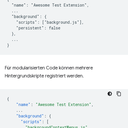
  "name": "Awesome Test Extension",

  ...

  "background": {

    "scripts": ["background.js"],

    "persistent": false

  },

  ...

Für modularisierten Code können mehrere
Hintergrundskripte registriert werden.
{
"name"
:
"Awesome Test Extension"
,
...
"background"
:
{
"scripts"
:
[
"backgroundContextMenus.js"
,