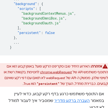
"background"
:
{
"scripts"
:
[
"backgroundContextMenus.js"
,
"backgroundOmniBox.js"
,
"backgroundOauth.js"
],
"persistent"
:
false
},
...
}
אזהרה:
האירוע היחיד שבו סקריפט הרקע פועל באופן קבוע הוא אם
התוסף משתמש API של
chrome.webRequest
לחסימת בקשות רשת או
לשינוי שלהן. ממשק ה-API של webRequest לא תואם עם דפי רקע שאינם
קבועים. כברירת מחדל, הערך של
הוא True.
"persistent"
אם התוסף משתמש כרגע בדף רקע קבוע, כדאי לעיין
במאמר
העברה ברקע מדריך
שמסביר איך לעבור למודל
לא קבוע.