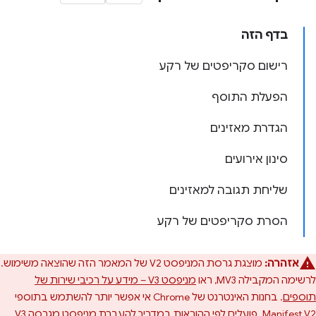
בדף הזה
רישום סקריפטים של רקע
הפעלת התוסף
הגדרת מאזינים
סינון אירועים
שליחת תגובה למאזינים
הסרת סקריפטים של רקע
אזהרה:
מוצגת גרסת המניפסט V2 של המאמר הזה שהוצאה משימוש.
לרשימה המקבילה MV3, ראו
מניפסט V3 – מידע על רכיבי שירות של
תוספים
. בחנות האינטרנט של Chrome אי אפשר יותר להשתמש בתוספי
Manifest V2. פועלים לפי ההוראות
במדריך להעברת מניפסט מגרסה V3