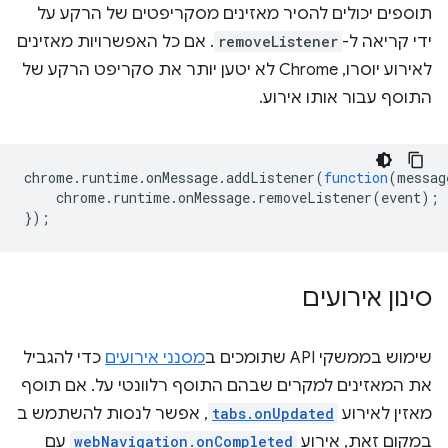
תוספים יכולים להסיר מאזינים מסקריפטים של הרקע על
ידי קריאה ל-
removeListener
. אם כל האפשרויות מאזינים
לאירוע יוסרו, Chrome לא יטען יותר את סקריפט הרקע של
התוסף עבור אותו אירוע.
chrome
.
runtime
.
onMessage
.
addListener
(
function
(
messag
chrome
.
runtime
.
onMessage
.
removeListener
(
event
);
});
סינון אירועים
שימוש בממשקי API שתומכים ב
מסנני אירועים
כדי להגביל
את המאזינים למקרים שבהם התוסף רלוונטי על. אם תוסף
מאזין לאירוע
tabs.onUpdated
, אפשר לנסות להשתמש ב
במקום זאת, אירוע
webNavigation.onCompleted
עם