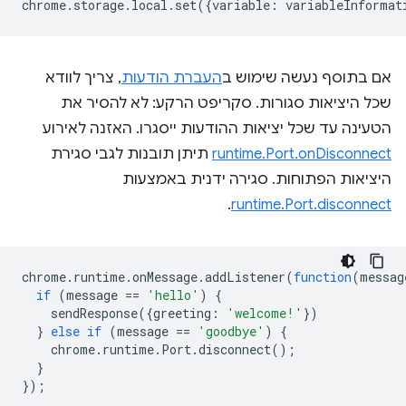
chrome
.
storage
.
local
.
set
({
variable
:
variableInformat
אם בתוסף נעשה שימוש ב
העברת הודעות
, צריך לוודא
שכל היציאות סגורות. סקריפט הרקע: לא להסיר את
הטעינה עד שכל יציאות ההודעות ייסגרו. האזנה לאירוע
runtime.Port.onDisconnect
תיתן תובנות לגבי סגירת
היציאות הפתוחות. סגירה ידנית באמצעות
.
runtime.Port.disconnect
chrome
.
runtime
.
onMessage
.
addListener
(
function
(
messag
if
(
message
==
'hello'
)
{
sendResponse
({
greeting
:
'welcome!'
})
}
else
if
(
message
==
'goodbye'
)
{
chrome
.
runtime
.
Port
.
disconnect
();
}
});