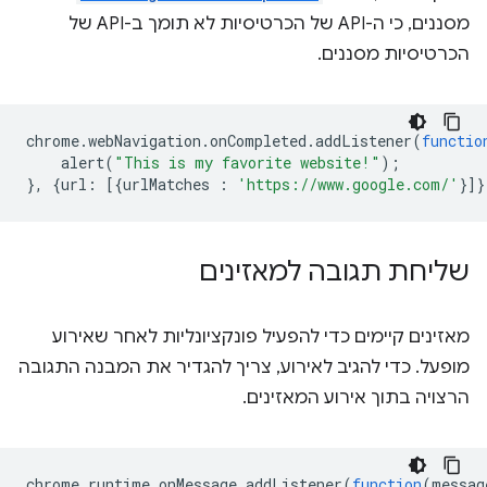
מסננים, כי ה-API של הכרטיסיות לא תומך ב-API של
הכרטיסיות מסננים.
chrome
.
webNavigation
.
onCompleted
.
addListener
(
functio
alert
(
"This is my favorite website!"
);
},
{
url
:
[{
urlMatches
:
'https://www.google.com/'
}]}
שליחת תגובה למאזינים
מאזינים קיימים כדי להפעיל פונקציונליות לאחר שאירוע
מופעל. כדי להגיב לאירוע, צריך להגדיר את המבנה התגובה
הרצויה בתוך אירוע המאזינים.
chrome
.
runtime
.
onMessage
.
addListener
(
function
(
messag