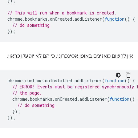
});
// This will run when a bookmark is created.
chrome
.
bookmarks
.
onCreated
.
addListener
(
function
()
{
// do something
});
אין לרשום מאזינים באופן אסינכרוני, כי הם לא יופעלו כראוי.
chrome
.
runtime
.
onInstalled
.
addListener
(
function
()
{
// ERROR! Events must be registered synchronously 
// the page.
chrome
.
bookmarks
.
onCreated
.
addListener
(
function
()
// do something
});
});