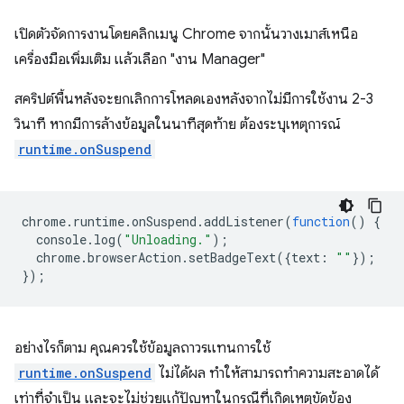
เปิดตัวจัดการงานโดยคลิกเมนู Chrome จากนั้นวางเมาส์เหนือ
เครื่องมือเพิ่มเติม แล้วเลือก "งาน Manager"
สคริปต์พื้นหลังจะยกเลิกการโหลดเองหลังจากไม่มีการใช้งาน 2-3
วินาที หากมีการล้างข้อมูลในนาทีสุดท้าย ต้องระบุเหตุการณ์
runtime.onSuspend
chrome
.
runtime
.
onSuspend
.
addListener
(
function
()
{
console
.
log
(
"Unloading."
);
chrome
.
browserAction
.
setBadgeText
({
text
:
""
});
});
อย่างไรก็ตาม คุณควรใช้ข้อมูลถาวรแทนการใช้
runtime.onSuspend
ไม่ได้ผล ทำให้สามารถทำความสะอาดได้
เท่าที่จำเป็น และจะไม่ช่วยแก้ปัญหาในกรณีที่เกิดเหตุขัดข้อง