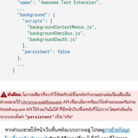
"name"
:
"Awesome Test Extension"
,
...
"background"
:
{
"scripts"
:
[
"backgroundContextMenus.js"
,
"backgroundOmniBox.js"
,
"backgroundOauth.js"
],
"persistent"
:
false
},
...
}
คำเตือน:
โอกาสเดียวที่จะทำให้สคริปต์พื้นหลังทำงานอย่างต่อเนื่องคือเมื่อ
ส่วนขยายใช้
chrome.webRequest
API เพื่อบล็อกหรือแก้ไขคำขอของเครือข่าย
WebRequest API ใช้ร่วมกันไม่ได้ ที่มีหน้าเว็บพื้นหลังที่ไม่ถาวร โดยค่าเริ่มต้น
ระบบจะตั้งค่า
เป็น "จริง"
"persistent"
หากส่วนขยายใช้หน้าเว็บพื้นหลังแบบถาวรอยู่ โปรดดู
การย้ายข้อมูล