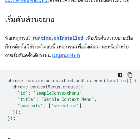
ในเบื้องหลัง คำแนะนำ
สำหรับวิธีการเปลี่ยนไปใช้โมเดลที่ไม่ถาวร
เริ่มต้นส่วนขยาย
ฟังเหตุการณ์
runtime.onInstalled
เพื่อเริ่มต้นส่วนขยายเมื่อ
มีการติดตั้ง ใช้ร่างคำตอบนี้ เหตุการณ์เพื่อตั้งค่าสถานะหรือสำหรับ
การเริ่มต้นครั้งเดียว เช่น
เมนูตามบริบท
chrome
.
runtime
.
onInstalled
.
addListener
(
function
()
{
chrome
.
contextMenus
.
create
({
"id"
:
"sampleContextMenu"
,
"title"
:
"Sample Context Menu"
,
"contexts"
:
[
"selection"
]
});
});