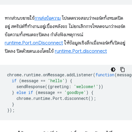
หากส่วนขยายใช้
การส่งข้อความ
โปรดตรวจสอบว่าพอร์ตทั้งหมดปิด
อยู่ สคริปต์ที่ทำงานอยู่เบื้องหลังจะ ไม่ยกเลิกการโหลดจนกว่าพอร์ต
ข้อความทั้งหมดจะปิดลง กำลังฟังเหตุการณ์
runtime.Port.onDisconnect
ให้ข้อมูลเชิงลึกเมื่อพอร์ตที่เปิดอยู่
ปิดลง ปิดด้วยตนเองโดยใช้
runtime.Port.disconnect
chrome
.
runtime
.
onMessage
.
addListener
(
function
(
messag
if
(
message
==
'hello'
)
{
sendResponse
({
greeting
:
'welcome!'
})
}
else
if
(
message
==
'goodbye'
)
{
chrome
.
runtime
.
Port
.
disconnect
();
}
});