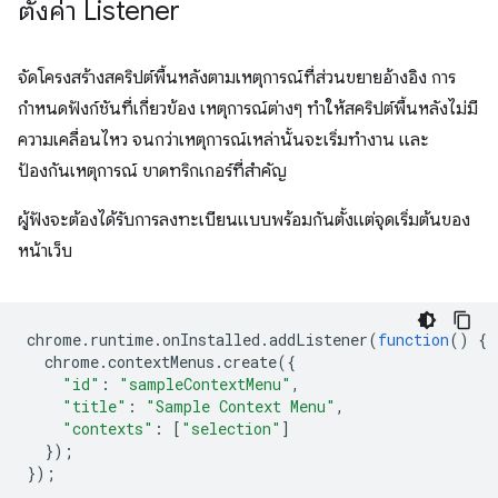
ตั้งค่า Listener
จัดโครงสร้างสคริปต์พื้นหลังตามเหตุการณ์ที่ส่วนขยายอ้างอิง การ
กำหนดฟังก์ชันที่เกี่ยวข้อง เหตุการณ์ต่างๆ ทำให้สคริปต์พื้นหลังไม่มี
ความเคลื่อนไหว จนกว่าเหตุการณ์เหล่านั้นจะเริ่มทำงาน และ
ป้องกันเหตุการณ์ ขาดทริกเกอร์ที่สำคัญ
ผู้ฟังจะต้องได้รับการลงทะเบียนแบบพร้อมกันตั้งแต่จุดเริ่มต้นของ
หน้าเว็บ
chrome
.
runtime
.
onInstalled
.
addListener
(
function
()
{
chrome
.
contextMenus
.
create
({
"id"
:
"sampleContextMenu"
,
"title"
:
"Sample Context Menu"
,
"contexts"
:
[
"selection"
]
});
});