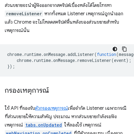
ส่วนขยายจะนำผู้ฟังออกจากสคริปต์เบื้องหลังได้โดยโทรหา
removeListener
หากทั้งหมด Listener เหตุการณ์ถูกนำออก
แล้ว Chrome จะไม่โหลดสคริปต์พื้นหลังของส่วนขยายสำหรับ
เหตุการณ์นั้น
chrome
.
runtime
.
onMessage
.
addListener
(
function
(
messag
chrome
.
runtime
.
onMessage
.
removeListener
(
event
);
});
กรองเหตุการณ์
ใช้ API ที่รองรับ
ตัวกรองเหตุการณ์
เพื่อจำกัด Listener เฉพาะกรณี
ที่ส่วนขยายให้ความสำคัญ ประมาณ หากส่วนขยายกําลังรอฟัง
เหตุการณ์
tabs.onUpdated
ให้ลองใช้ เหตุการณ์
webNavigation.onCompleted
ที่มีตัวกรองแทน เนื่องจาก