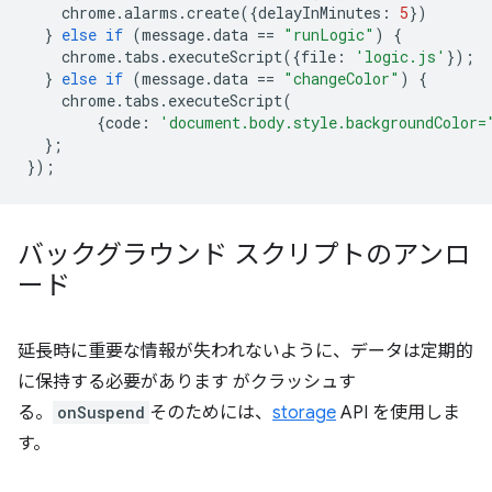
chrome
.
alarms
.
create
({
delayInMinutes
:
5
})
}
else
if
(
message
.
data
==
"runLogic"
)
{
chrome
.
tabs
.
executeScript
({
file
:
'logic.js'
});
}
else
if
(
message
.
data
==
"changeColor"
)
{
chrome
.
tabs
.
executeScript
(
{
code
:
'document.body.style.backgroundColor=
};
});
バックグラウンド スクリプトのアンロ
ード
延長時に重要な情報が失われないように、データは定期的
に保持する必要があります がクラッシュす
る。
onSuspend
そのためには、
storage
API を使用しま
す。