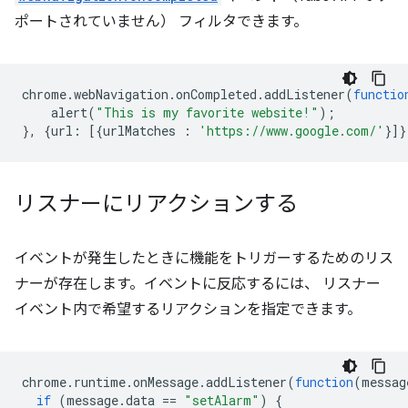
ポートされていません） フィルタできます。
chrome
.
webNavigation
.
onCompleted
.
addListener
(
functio
alert
(
"This is my favorite website!"
);
},
{
url
:
[{
urlMatches
:
'https://www.google.com/'
}]}
リスナーにリアクションする
イベントが発生したときに機能をトリガーするためのリス
ナーが存在します。イベントに反応するには、 リスナー
イベント内で希望するリアクションを指定できます。
chrome
.
runtime
.
onMessage
.
addListener
(
function
(
messag
if
(
message
.
data
==
"setAlarm"
)
{