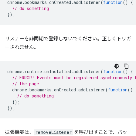
chrome
.
bookmarks
.
onCreated
.
addListener
(
function
()
{
// do something
});
リスナーを非同期で登録しないでください。正しくトリガ
ーされません。
chrome
.
runtime
.
onInstalled
.
addListener
(
function
()
{
// ERROR! Events must be registered synchronously 
// the page.
chrome
.
bookmarks
.
onCreated
.
addListener
(
function
()
// do something
});
});
拡張機能は、
removeListener
を呼び出すことで、バッ