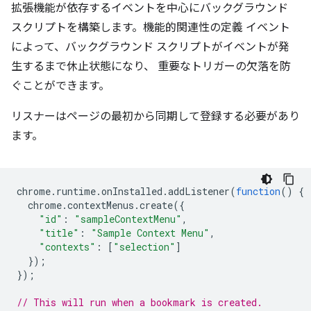
拡張機能が依存するイベントを中心にバックグラウンド
スクリプトを構築します。機能的関連性の定義 イベント
によって、バックグラウンド スクリプトがイベントが発
生するまで休止状態になり、 重要なトリガーの欠落を防
ぐことができます。
リスナーはページの最初から同期して登録する必要があり
ます。
chrome
.
runtime
.
onInstalled
.
addListener
(
function
()
{
chrome
.
contextMenus
.
create
({
"id"
:
"sampleContextMenu"
,
"title"
:
"Sample Context Menu"
,
"contexts"
:
[
"selection"
]
});
});
// This will run when a bookmark is created.