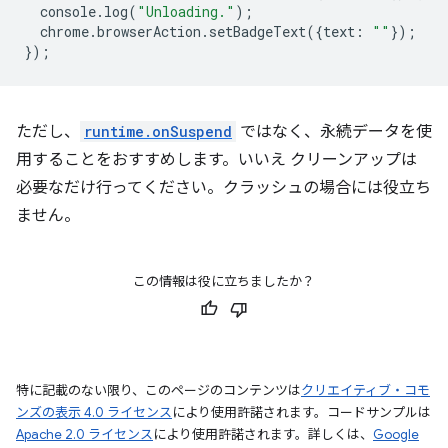
console
.
log
(
"Unloading."
);
chrome
.
browserAction
.
setBadgeText
({
text
:
""
});
});
ただし、
runtime.onSuspend
ではなく、永続データを使
用することをおすすめします。いいえ クリーンアップは
必要なだけ行ってください。クラッシュの場合には役立ち
ません。
この情報は役に立ちましたか？
特に記載のない限り、このページのコンテンツは
クリエイティブ・コモ
ンズの表示 4.0 ライセンス
により使用許諾されます。コードサンプルは
Apache 2.0 ライセンス
により使用許諾されます。詳しくは、
Google