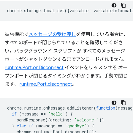
chrome
.
storage
.
local
.
set
({
variable
:
variableInformat
拡張機能で
メッセージの受け渡し
を使用している場合は、
すべてのポートが閉じられていることを確認してくださ
い。バックグラウンド スクリプトが すべてのメッセージ
ポートがシャットダウンするまでアンロードされません。
runtime.Port.onDisconnect
イベントをリッスンする オー
プンポートが閉じるタイミングがわかります。手動で閉じ
ます。
runtime.Port.disconnect
。
chrome
.
runtime
.
onMessage
.
addListener
(
function
(
messag
if
(
message
==
'hello'
)
{
sendResponse
({
greeting
:
'welcome!'
})
}
else
if
(
message
==
'goodbye'
)
{
chrome
.
runtime
.
Port
.
disconnect
();