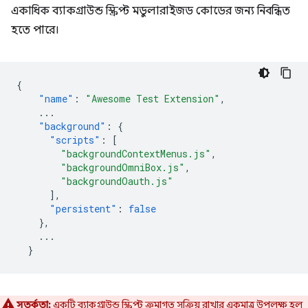
একাধিক ব্যাকগ্রাউন্ড স্ক্রিপ্ট মডুলারাইজড কোডের জন্য নিবন্ধিত
হতে পারে।
{
"name"
:
"Awesome Test Extension"
,
...
"background"
:
{
"scripts"
:
[
"backgroundContextMenus.js"
,
"backgroundOmniBox.js"
,
"backgroundOauth.js"
],
"persistent"
:
false
},
...
}
সতর্কতা:
একটি ব্যাকগ্রাউন্ড স্ক্রিপ্ট ক্রমাগত সক্রিয় রাখার একমাত্র উপলক্ষ হল