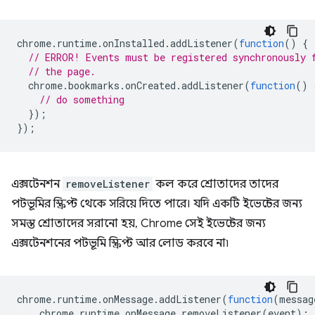
chrome
.
runtime
.
onInstalled
.
addListener
(
function
()
{
// ERROR! Events must be registered synchronously 
// the page.
chrome
.
bookmarks
.
onCreated
.
addListener
(
function
()
// do something
});
});
এক্সটেনশন
removeListener
কল করে শ্রোতাদের তাদের
পটভূমির স্ক্রিপ্ট থেকে সরিয়ে দিতে পারে। যদি একটি ইভেন্টের জন্য
সমস্ত শ্রোতাদের সরানো হয়, Chrome সেই ইভেন্টের জন্য
এক্সটেনশনের পটভূমি স্ক্রিপ্ট আর লোড করবে না৷
chrome
.
runtime
.
onMessage
.
addListener
(
function
(
messag
chrome
.
runtime
.
onMessage
.
removeListener
(
event
);