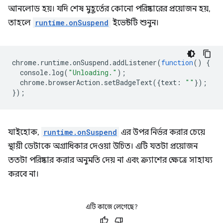
আনলোড হয়। যদি শেষ মুহূর্তের কোনো পরিষ্কারের প্রয়োজন হয়,
তাহলে
runtime.onSuspend
ইভেন্টটি শুনুন।
chrome
.
runtime
.
onSuspend
.
addListener
(
function
()
{
console
.
log
(
"Unloading."
);
chrome
.
browserAction
.
setBadgeText
({
text
:
""
});
});
যাইহোক,
runtime.onSuspend
এর উপর নির্ভর করার চেয়ে
স্থায়ী ডেটাকে অগ্রাধিকার দেওয়া উচিত। এটি যতটা প্রয়োজন
ততটা পরিষ্কার করার অনুমতি দেয় না এবং ক্র্যাশের ক্ষেত্রে সাহায্য
করবে না।
এটি কাজে লেগেছে?