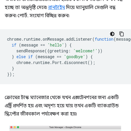
হচ্ছে তা অন্তর্দৃষ্টি দেবে৷
রানটাইম
দিয়ে ম্যানুয়ালি সেগুলি বন্ধ
করুন৷ পোর্ট. সংযোগ বিচ্ছিন্ন করুন৷
chrome
.
runtime
.
onMessage
.
addListener
(
function
(
messag
if
(
message
==
'hello'
)
{
sendResponse
({
greeting
:
'welcome!'
})
}
else
if
(
message
==
'goodbye'
)
{
chrome
.
runtime
.
Port
.
disconnect
();
}
});
ক্রোমের টাস্ক ম্যানেজার থেকে যখন এক্সটেনশনের জন্য একটি
এন্ট্রি প্রদর্শিত হয় এবং অদৃশ্য হয়ে যায় তখন একটি ব্যাকগ্রাউন্ড
স্ক্রিপ্টের জীবনকাল পর্যবেক্ষণ করা হয়৷