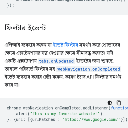
});
ফিল্টার ইভেন্ট
এপিআই ব্যবহার করুন যা
ইভেন্ট ফিল্টার
সমর্থন করে শ্রোতাদের
ক্ষেত্রে এক্সটেনশনের যত্ন নেওয়ার ক্ষেত্রে সীমাবদ্ধ করতে। যদি
একটি এক্সটেনশন
tabs.onUpdated
ইভেন্টের জন্য শুনছে,
তাহলে পরিবর্তে ফিল্টার সহ
webNavigation.onCompleted
ইভেন্ট ব্যবহার করার চেষ্টা করুন, কারণ ট্যাব API ফিল্টার সমর্থন
করে না।
chrome
.
webNavigation
.
onCompleted
.
addListener
(
functio
alert
(
"This is my favorite website!"
);
},
{
url
:
[{
urlMatches
:
'https://www.google.com/'
}]}