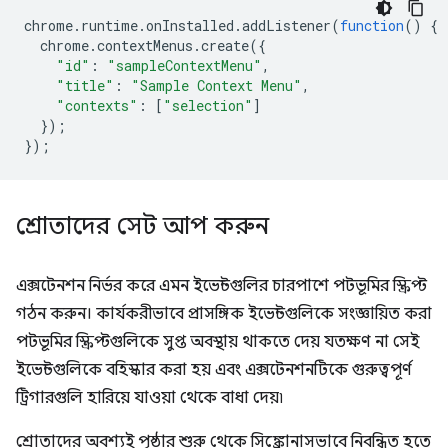
chrome
.
runtime
.
onInstalled
.
addListener
(
function
()
{
chrome
.
contextMenus
.
create
({
"id"
:
"sampleContextMenu"
,
"title"
:
"Sample Context Menu"
,
"contexts"
:
[
"selection"
]
});
});
শ্রোতাদের সেট আপ করুন
এক্সটেনশন নির্ভর করে এমন ইভেন্টগুলির চারপাশে পটভূমির স্ক্রিপ্ট
গঠন করুন। কার্যকরীভাবে প্রাসঙ্গিক ইভেন্টগুলিকে সংজ্ঞায়িত করা
পটভূমির স্ক্রিপ্টগুলিকে সুপ্ত অবস্থায় থাকতে দেয় যতক্ষণ না সেই
ইভেন্টগুলিকে বহিস্কার করা হয় এবং এক্সটেনশনটিকে গুরুত্বপূর্ণ
ট্রিগারগুলি হারিয়ে যাওয়া থেকে বাধা দেয়৷
শ্রোতাদের অবশ্যই পৃষ্ঠার শুরু থেকে সিঙ্ক্রোনাসভাবে নিবন্ধিত হতে