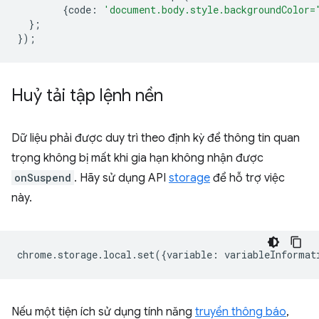
{
code
:
'document.body.style.backgroundColor=
};
});
Huỷ tải tập lệnh nền
Dữ liệu phải được duy trì theo định kỳ để thông tin quan
trọng không bị mất khi gia hạn không nhận được
onSuspend
. Hãy sử dụng API
storage
để hỗ trợ việc
này.
chrome
.
storage
.
local
.
set
({
variable
:
variableInformat
Nếu một tiện ích sử dụng tính năng
truyền thông báo
,