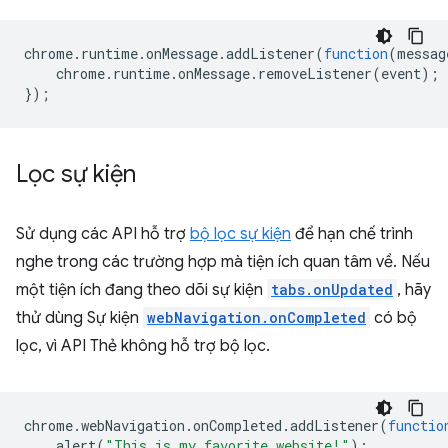
chrome
.
runtime
.
onMessage
.
addListener
(
function
(
messag
chrome
.
runtime
.
onMessage
.
removeListener
(
event
);
});
Lọc sự kiện
Sử dụng các API hỗ trợ
bộ lọc sự kiện
để hạn chế trình
nghe trong các trường hợp mà tiện ích quan tâm về. Nếu
một tiện ích đang theo dõi sự kiện
tabs.onUpdated
, hãy
thử dùng Sự kiện
webNavigation.onCompleted
có bộ
lọc, vì API Thẻ không hỗ trợ bộ lọc.
chrome
.
webNavigation
.
onCompleted
.
addListener
(
functio
alert
(
"This is my favorite website!"
);