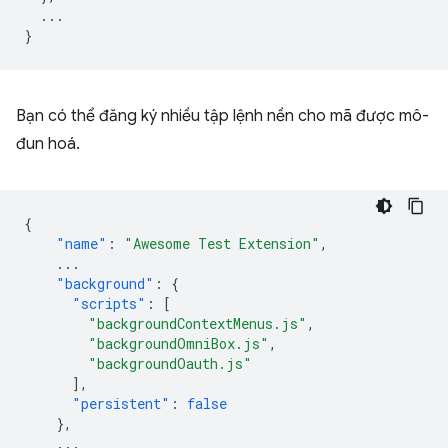
  ...

Bạn có thể đăng ký nhiều tập lệnh nền cho mã được mô-
đun hoá.
{
"name"
:
"Awesome Test Extension"
,
...
"background"
:
{
"scripts"
:
[
"backgroundContextMenus.js"
,
"backgroundOmniBox.js"
,
"backgroundOauth.js"
],
"persistent"
:
false
},
...