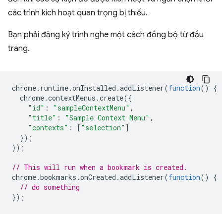
các trình kích hoạt quan trọng bị thiếu.
Bạn phải đăng ký trình nghe một cách đồng bộ từ đầu
trang.
chrome
.
runtime
.
onInstalled
.
addListener
(
function
()
{
chrome
.
contextMenus
.
create
({
"id"
:
"sampleContextMenu"
,
"title"
:
"Sample Context Menu"
,
"contexts"
:
[
"selection"
]
});
});
// This will run when a bookmark is created.
chrome
.
bookmarks
.
onCreated
.
addListener
(
function
()
{
// do something
});