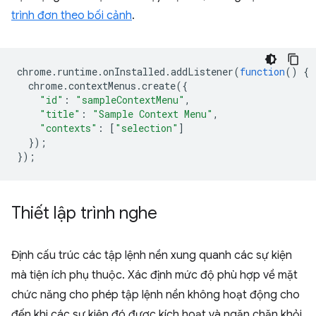
trình đơn theo bối cảnh
.
chrome
.
runtime
.
onInstalled
.
addListener
(
function
()
{
chrome
.
contextMenus
.
create
({
"id"
:
"sampleContextMenu"
,
"title"
:
"Sample Context Menu"
,
"contexts"
:
[
"selection"
]
});
});
Thiết lập trình nghe
Định cấu trúc các tập lệnh nền xung quanh các sự kiện
mà tiện ích phụ thuộc. Xác định mức độ phù hợp về mặt
chức năng cho phép tập lệnh nền không hoạt động cho
đến khi các sự kiện đó được kích hoạt và ngăn chặn khỏi