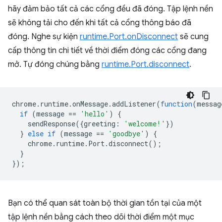
hãy đảm bảo tất cả các cổng đều đã đóng. Tập lệnh nền
sẽ không tải cho đến khi tất cả cổng thông báo đã
đóng. Nghe sự kiện
runtime.Port.onDisconnect
sẽ cung
cấp thông tin chi tiết về thời điểm đóng các cổng đang
mở. Tự đóng chúng bằng
runtime.Port.disconnect
.
chrome
.
runtime
.
onMessage
.
addListener
(
function
(
messag
if
(
message
==
'hello'
)
{
sendResponse
({
greeting
:
'welcome!'
})
}
else
if
(
message
==
'goodbye'
)
{
chrome
.
runtime
.
Port
.
disconnect
();
}
});
Bạn có thể quan sát toàn bộ thời gian tồn tại của một
tập lệnh nền bằng cách theo dõi thời điểm một mục