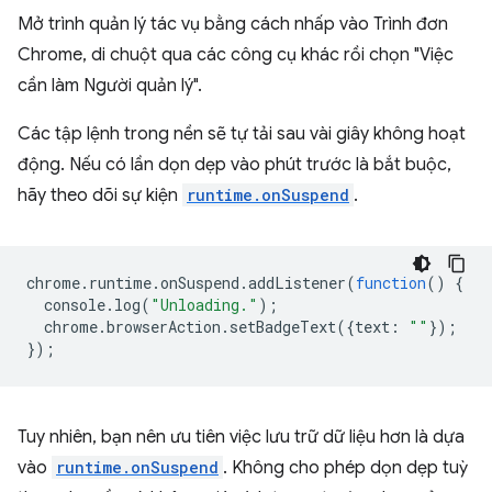
Mở trình quản lý tác vụ bằng cách nhấp vào Trình đơn
Chrome, di chuột qua các công cụ khác rồi chọn "Việc
cần làm Người quản lý".
Các tập lệnh trong nền sẽ tự tải sau vài giây không hoạt
động. Nếu có lần dọn dẹp vào phút trước là bắt buộc,
hãy theo dõi sự kiện
runtime.onSuspend
.
chrome
.
runtime
.
onSuspend
.
addListener
(
function
()
{
console
.
log
(
"Unloading."
);
chrome
.
browserAction
.
setBadgeText
({
text
:
""
});
});
Tuy nhiên, bạn nên ưu tiên việc lưu trữ dữ liệu hơn là dựa
vào
runtime.onSuspend
. Không cho phép dọn dẹp tuỳ