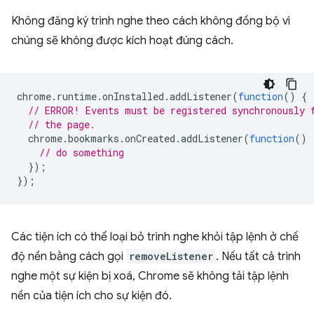
Không đăng ký trình nghe theo cách không đồng bộ vì
chúng sẽ không được kích hoạt đúng cách.
chrome
.
runtime
.
onInstalled
.
addListener
(
function
()
{
// ERROR! Events must be registered synchronously 
// the page.
chrome
.
bookmarks
.
onCreated
.
addListener
(
function
()
// do something
});
});
Các tiện ích có thể loại bỏ trình nghe khỏi tập lệnh ở chế
độ nền bằng cách gọi
removeListener
. Nếu tất cả trình
nghe một sự kiện bị xoá, Chrome sẽ không tải tập lệnh
nền của tiện ích cho sự kiện đó.