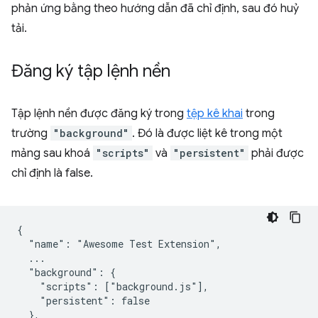
phản ứng bằng theo hướng dẫn đã chỉ định, sau đó huỷ
tải.
Đăng ký tập lệnh nền
Tập lệnh nền được đăng ký trong
tệp kê khai
trong
trường
"background"
. Đó là được liệt kê trong một
mảng sau khoá
"scripts"
và
"persistent"
phải được
chỉ định là false.
{

  "name": "Awesome Test Extension",

  ...

  "background": {

    "scripts": ["background.js"],

    "persistent": false

  },
