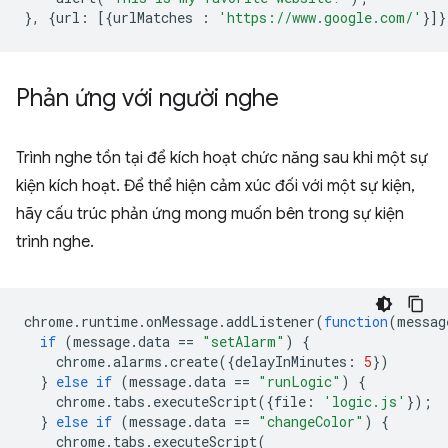
},
{
url
:
[{
urlMatches
:
'https://www.google.com/'
}]}
Phản ứng với người nghe
Trình nghe tồn tại để kích hoạt chức năng sau khi một sự
kiện kích hoạt. Để thể hiện cảm xúc đối với một sự kiện,
hãy cấu trúc phản ứng mong muốn bên trong sự kiện
trình nghe.
chrome
.
runtime
.
onMessage
.
addListener
(
function
(
messag
if
(
message
.
data
==
"setAlarm"
)
{
chrome
.
alarms
.
create
({
delayInMinutes
:
5
})
}
else
if
(
message
.
data
==
"runLogic"
)
{
chrome
.
tabs
.
executeScript
({
file
:
'logic.js'
});
}
else
if
(
message
.
data
==
"changeColor"
)
{
chrome
.
tabs
.
executeScript
(