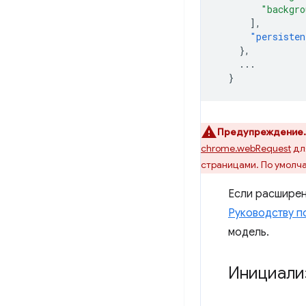
"backgro
],
"persisten
},
...
}
Предупреждение.
chrome.webRequest
для
страницами. По умолч
Если расширен
Руководству п
модель.
Инициали