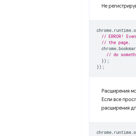
Не регистриру
chrome
.
runtime
.
o
// ERROR! Even
// the page.
chrome
.
bookmar
// do someth
});
});
Расширения мо
Если все прос
расширения дл
chrome
.
runtime
.
o