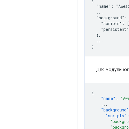
{

  "name": "Aweso
  ...

  "background": 
    "scripts": [
    "persistent"
  },

  ...

Для модульног
{
"name"
:
"Aw
...
"background"
"scripts"
"backgro
"backgro