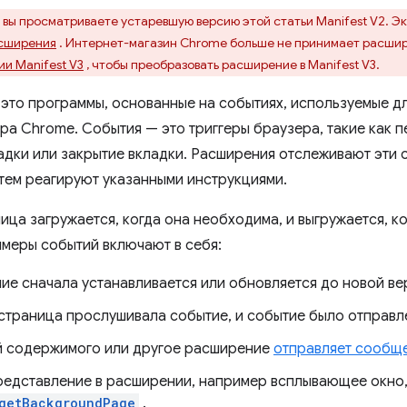
вы просматриваете устаревшую версию этой статьи Manifest V2. Эк
асширения
. Интернет-магазин Chrome больше не принимает расшир
ии Manifest V3
, чтобы преобразовать расширение в Manifest V3.
это программы, основанные на событиях, используемые дл
ра Chrome. События — это триггеры браузера, такие как п
адки или закрытие вкладки. Расширения отслеживают эти 
атем реагируют указанными инструкциями.
ца загружается, когда она необходима, и выгружается, ко
меры событий включают в себя:
ие сначала устанавливается или обновляется до новой ве
страница прослушивала событие, и событие было отправл
 содержимого или другое расширение
отправляет сообщ
редставление в расширении, например всплывающее окно,
.getBackgroundPage
.