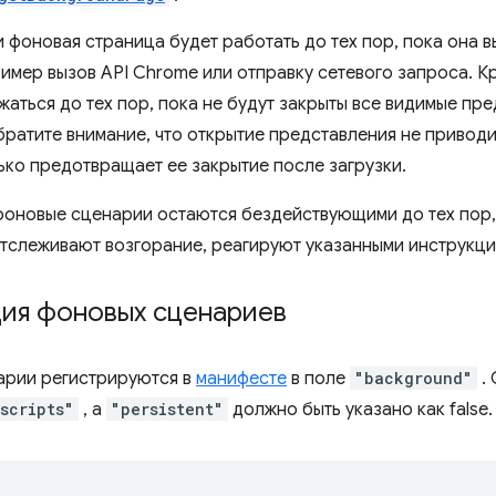
и фоновая страница будет работать до тех пор, пока она 
ример вызов API Chrome или отправку сетевого запроса. К
жаться до тех пор, пока не будут закрыты все видимые пр
ратите внимание, что открытие представления не приводи
лько предотвращает ее закрытие после загрузки.
оновые сценарии остаются бездействующими до тех пор,
отслеживают возгорание, реагируют указанными инструкция
ция фоновых сценариев
арии регистрируются в
манифесте
в поле
"background"
. 
scripts"
, а
"persistent"
должно быть указано как false.