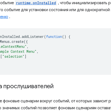
событие
runtime.onInstalled
, чтобы инициализировать р
то событие для установки состояния или для однократной
меню
.
nInstalled
.
addListener
(
function
()
{
Menus
.
create
({
leContextMenu"
,
ample Context Menu"
,
[
"selection"
]
а прослушивателей
е фоновые сценарии вокруг событий, от которых зависит
 значимых событий позволяет фоновым сценариям остава