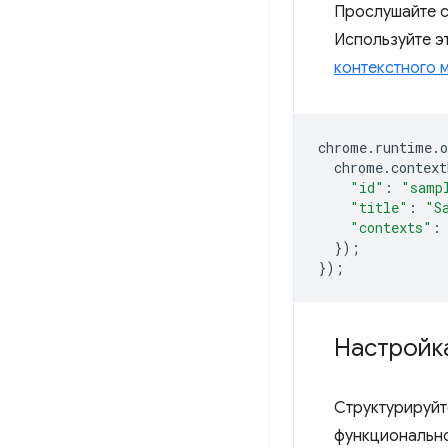
Прослушайте 
Используйте э
контекстного 
chrome
.
runtime
.
o
chrome
.
context
"id"
:
"samp
"title"
:
"S
"contexts"
:
});
});
Настройк
Структурируйт
функционально