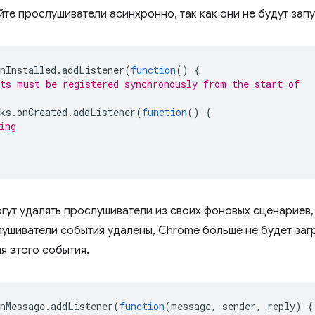
йте прослушиватели асинхронно, так как они не будут зап
nInstalled
.
addListener
(
function
()
{
ts must be registered synchronously from the start of
ks
.
onCreated
.
addListener
(
function
()
{
ing
гут удалять прослушиватели из своих фоновых сценариев,
лушиватели события удалены, Chrome больше не будет заг
я этого события.
nMessage
.
addListener
(
function
(
message
,
sender
,
reply
)
{