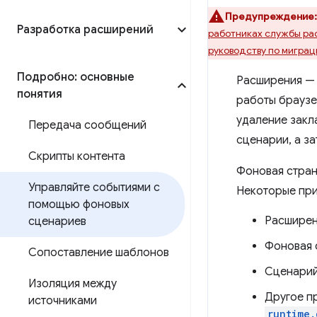
Предупреждение:
Разработка расширений
работниках службы р
руководству по миграц
Подробно: основные
Расширения — 
понятия
работы браузе
удаление закл
Передача сообщений
сценарии, а з
Скрипты контента
Фоновая страни
Управляйте событиями с
Некоторые при
помощью фоновых
Расширен
сценариев
Фоновая 
Сопоставление шаблонов
Сценарий
Изоляция между
Другое п
источниками
runtime