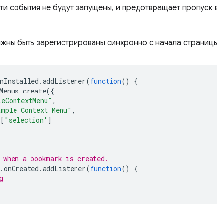
эти события не будут запущены, и предотвращает пропуск 
жны быть зарегистрированы синхронно с начала страницы
nInstalled
.
addListener
(
function
()
{
Menus
.
create
({
leContextMenu"
,
ample Context Menu"
,
[
"selection"
]
 when a bookmark is created.
.
onCreated
.
addListener
(
function
()
{
g