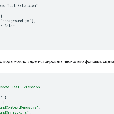
me Test Extension",

{

"background.js"],

: false

о кода можно зарегистрировать несколько фоновых сцена
esome Test Extension"
,
:
{
:
[
undContextMenus.js"
,
undOmniBox.js"
,