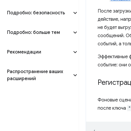
После загрузк
Подробно: безопасность
действие, нап
не будет выгру
Подробно: больше тем
сообщений. Об
событий, а то
Рекомендации
Эффективные ф
событие: они 
Распространение ваших
расширений
Регистра
Фоновые сцен
после ключа
"