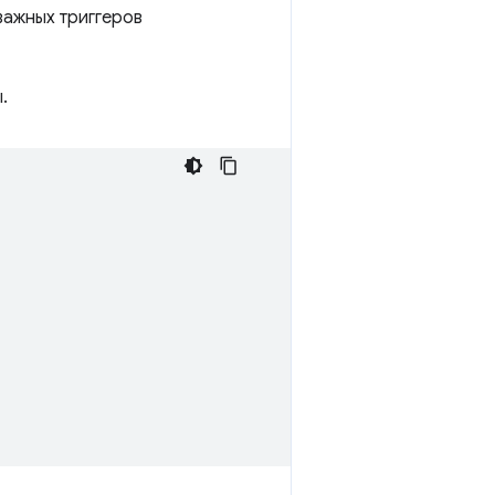
важных триггеров
.