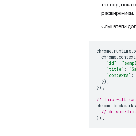
тех пор, пока 
расширением.
Слушатели дол
chrome
.
runtime
.
o
chrome
.
context
"id"
:
"samp
"title"
:
"S
"contexts"
:
});
});
// This will run
chrome
.
bookmarks
// do somethin
});