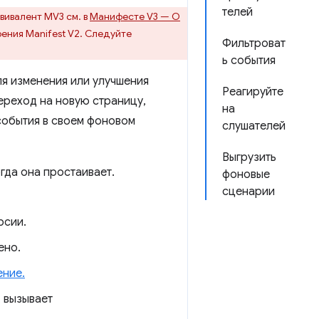
телей
вивалент MV3 см. в
Манифесте V3 — О
ения Manifest V2. Следуйте
Фильтроват
ь события
я изменения или улучшения
Реагируйте
ереход на новую страницу,
на
события в своем фоновом
слушателей
Выгрузить
гда она простаивает.
фоновые
сценарии
рсии.
ено.
ение.
 вызывает