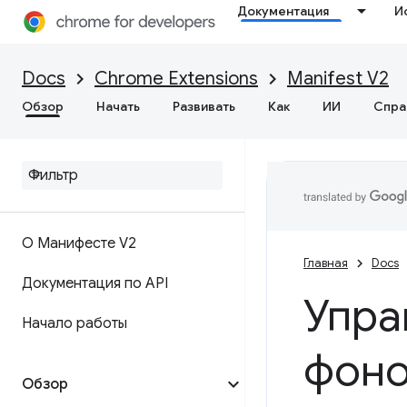
Документация
И
Docs
Chrome Extensions
Manifest V2
Обзор
Начать
Развивать
Как
ИИ
Спра
О Манифесте V2
Главная
Docs
Документация по API
Упра
Начало работы
фоно
Обзор