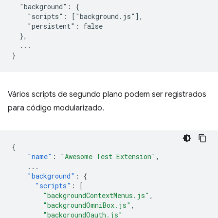
  "background": {

    "scripts": ["background.js"],

    "persistent": false

  },

  ...

Vários scripts de segundo plano podem ser registrados
para código modularizado.
{
"name"
:
"Awesome Test Extension"
,
...
"background"
:
{
"scripts"
:
[
"backgroundContextMenus.js"
,
"backgroundOmniBox.js"
,
"backgroundOauth.js"