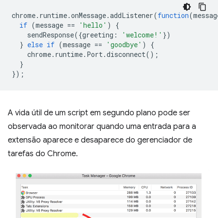
chrome
.
runtime
.
onMessage
.
addListener
(
function
(
messag
if
(
message
==
'hello'
)
{
sendResponse
({
greeting
:
'welcome!'
})
}
else
if
(
message
==
'goodbye'
)
{
chrome
.
runtime
.
Port
.
disconnect
();
}
});
A vida útil de um script em segundo plano pode ser
observada ao monitorar quando uma entrada para a
extensão aparece e desaparece do gerenciador de
tarefas do Chrome.