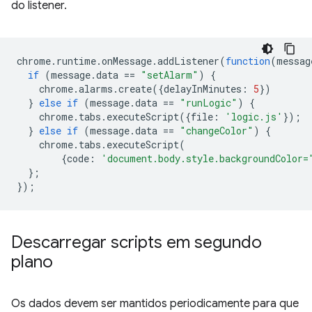
do listener.
chrome
.
runtime
.
onMessage
.
addListener
(
function
(
messag
if
(
message
.
data
==
"setAlarm"
)
{
chrome
.
alarms
.
create
({
delayInMinutes
:
5
})
}
else
if
(
message
.
data
==
"runLogic"
)
{
chrome
.
tabs
.
executeScript
({
file
:
'logic.js'
});
}
else
if
(
message
.
data
==
"changeColor"
)
{
chrome
.
tabs
.
executeScript
(
{
code
:
'document.body.style.backgroundColor=
};
});
Descarregar scripts em segundo
plano
Os dados devem ser mantidos periodicamente para que