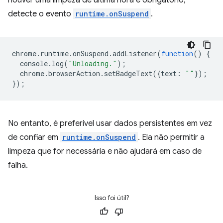
detecte o evento
runtime.onSuspend
.
chrome
.
runtime
.
onSuspend
.
addListener
(
function
()
{
console
.
log
(
"Unloading."
);
chrome
.
browserAction
.
setBadgeText
({
text
:
""
});
});
No entanto, é preferível usar dados persistentes em vez
de confiar em
runtime.onSuspend
. Ela não permitir a
limpeza que for necessária e não ajudará em caso de
falha.
Isso foi útil?