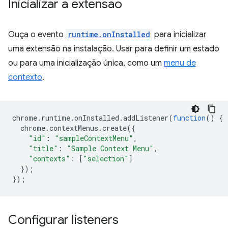
Inicializar a extensão
Ouça o evento
runtime.onInstalled
para inicializar
uma extensão na instalação. Usar para definir um estado
ou para uma inicialização única, como um
menu de
contexto
.
chrome
.
runtime
.
onInstalled
.
addListener
(
function
()
{
chrome
.
contextMenus
.
create
({
"id"
:
"sampleContextMenu"
,
"title"
:
"Sample Context Menu"
,
"contexts"
:
[
"selection"
]
});
});
Configurar listeners