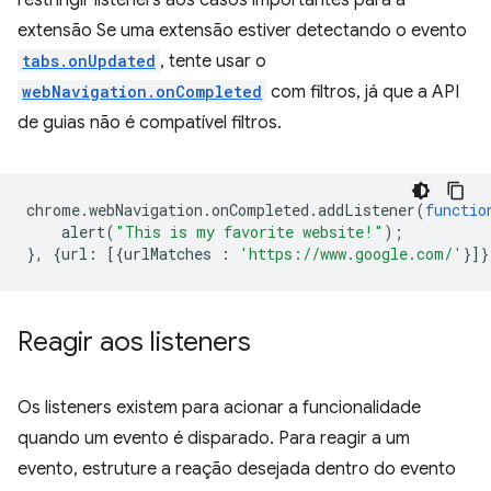
restringir listeners aos casos importantes para a
extensão Se uma extensão estiver detectando o evento
tabs.onUpdated
, tente usar o
webNavigation.onCompleted
com filtros, já que a API
de guias não é compatível filtros.
chrome
.
webNavigation
.
onCompleted
.
addListener
(
functio
alert
(
"This is my favorite website!"
);
},
{
url
:
[{
urlMatches
:
'https://www.google.com/'
}]}
Reagir aos listeners
Os listeners existem para acionar a funcionalidade
quando um evento é disparado. Para reagir a um
evento, estruture a reação desejada dentro do evento