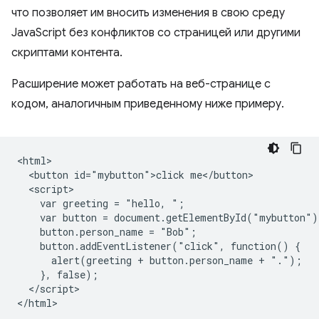
что позволяет им вносить изменения в свою среду
JavaScript без конфликтов со страницей или другими
скриптами контента.
Расширение может работать на веб-странице с
кодом, аналогичным приведенному ниже примеру.
<html>

  <button id="mybutton">click me</button>

  <script>

    var greeting = "hello, ";

    var button = document.getElementById("mybutton");
    button.person_name = "Bob";

    button.addEventListener("click", function() {

      alert(greeting + button.person_name + ".");

    }, false);

  </script>
