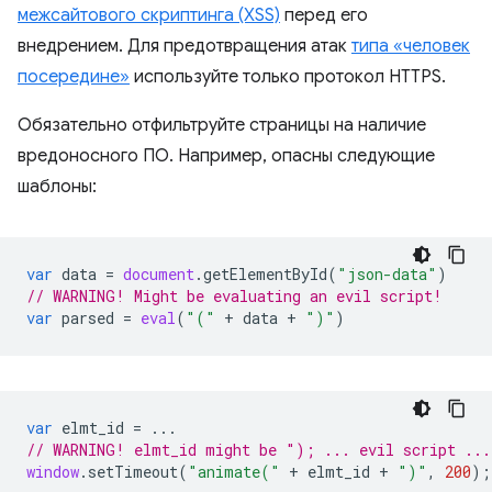
межсайтового скриптинга (XSS)
перед его
внедрением. Для предотвращения атак
типа «человек
посередине»
используйте только протокол HTTPS.
Обязательно отфильтруйте страницы на наличие
вредоносного ПО. Например, опасны следующие
шаблоны:
var
data
=
document
.
getElementById
(
"json-data"
)
// WARNING! Might be evaluating an evil script!
var
parsed
=
eval
(
"("
+
data
+
")"
)
var
elmt_id
=
...
// WARNING! elmt_id might be "); ... evil script ..
window
.
setTimeout
(
"animate("
+
elmt_id
+
")"
,
200
);