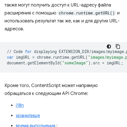
также могут получить доступ к URL-адресу файла
расширения с помощью
chrome.runtime.getURL()
и
использовать результат так же, как и для других URL-
адресов.
//
Code
for
displaying
EXTENSION_DIR
/
images
/
myimage
.
var
imgURL
=
chrome
.
runtime
.
getURL
(
"images/myimage.
document
.
getElementById
(
"someImage"
)
.
src
=
imgURL
;
Кроме того, ContentScript может напрямую
обращаться к следующим API Chrome:
i18n
хранилище
время выполнения
: