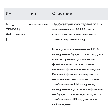
Имя
Тип
Описание
all
_
логический
Необязательный параметр.
По
frames
false
{:
умолчанию —
, что
#all_frames
означает, что учитывается
}
только верхний кадр.
true
Если указано значение
,
внедрение будет происходить
во все фреймы, даже если
фрейм не является самым
верхним фреймом на вкладке.
Каждый фрейм проверяется
независимо на соответствие
требованиям URL-адреса;
внедрение в дочерние фреймы
не будет производиться, если
требования URL-адреса не
соблюдены.