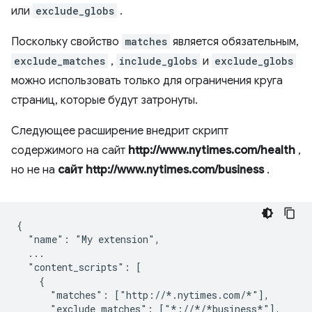
или
exclude_globs
.
Поскольку свойство
matches
является обязательным,
exclude_matches
,
include_globs
и
exclude_globs
можно использовать только для ограничения круга
страниц, которые будут затронуты.
Следующее расширение внедрит скрипт
содержимого на сайт
http://www.nytimes.com/health
,
но не на
сайт http://www.nytimes.com/business
.
{

  "name": "My extension",

  ...

  "content_scripts": [

    {

      "matches": ["http://*.nytimes.com/*"],

      "exclude_matches": ["*://*/*business*"],
