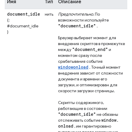
Имя
Тип
Описание
document
_
idle
нить
Предпочтительно.
По
{:
возможности используйте
"document
_
idle"
#document_idle
.
}
Браузер выбирает момент для
внедрения скриптов в промежутке
"document
_
end"
между
и
моментом сразу после
срабатывания события
windowonload
. Точный момент
внедрения зависит от сложности
документа и времени его
загрузки, и оптимизирован для
скорости загрузки страницы.
Скрипты содержимого,
работающие в состоянии
"document
_
idle"
не обязаны
window
.
отслеживать событие
onload
, им гарантировано