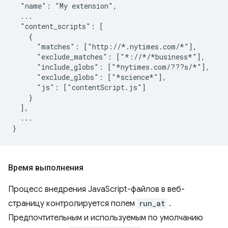
  "name": "My extension",

  ...

  "content_scripts": [

    {

      "matches": ["http://*.nytimes.com/*"],

      "exclude_matches": ["*://*/*business*"],

      "include_globs": ["*nytimes.com/???s/*"],

      "exclude_globs": ["*science*"],

      "js": ["contentScript.js"]

    }

  ],

  ...

Время выполнения
Процесс внедрения JavaScript-файлов в веб-
страницу контролируется полем
run_at
.
Предпочтительным и используемым по умолчанию