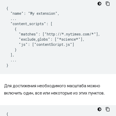
{

  "name": "My extension",

  ...

  "content_scripts": [

    {

      "matches": ["http://*.nytimes.com/*"],

      "exclude_globs": ["*science*"],

      "js": ["contentScript.js"]

    }

  ],

  ...

Для достижения необходимого масштаба можно
включить один, все или некоторые из этих пунктов.
{
