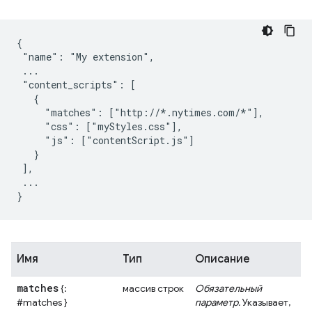
{

 "name": "My extension",

 ...

 "content_scripts": [

   {

     "matches": ["http://*.nytimes.com/*"],

     "css": ["myStyles.css"],

     "js": ["contentScript.js"]

   }

 ],

 ...

Имя
Тип
Описание
matches
{:
массив строк
Обязательный
#matches }
параметр.
Указывает,