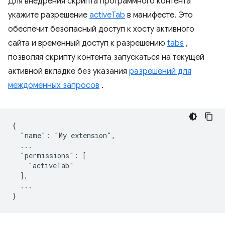
Для внедрения скрипта программного контента
укажите разрешение
activeTab
в манифесте. Это
обеспечит безопасный доступ к хосту активного
сайта и временный доступ к разрешению
tabs
,
позволяя скрипту контента запускаться на текущей
активной вкладке без указания
разрешений для
междоменных запросов
.
{

  "name": "My extension",

  ...

  "permissions": [

    "activeTab"

  ],

  ...
