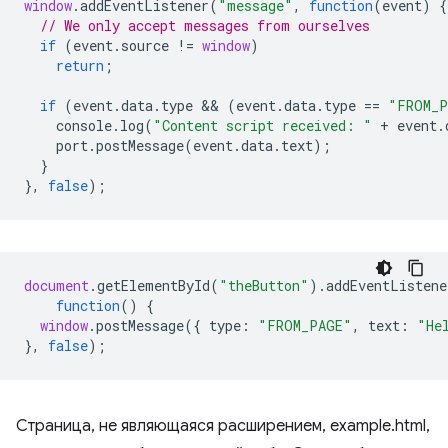
window
.
addEventListener
(
"message"
,
function
(
event
)
{
// We only accept messages from ourselves
if
(
event
.
source
!=
window
)
return
;
if
(
event
.
data
.
type
 && 
(
event
.
data
.
type
==
"FROM_P
console
.
log
(
"Content script received: "
+
event
.
port
.
postMessage
(
event
.
data
.
text
);
}
},
false
);
document
.
getElementById
(
"theButton"
).
addEventListene
function
()
{
window
.
postMessage
({
type
:
"FROM_PAGE"
,
text
:
"He
},
false
);
Страница, не являющаяся расширением, example.html,