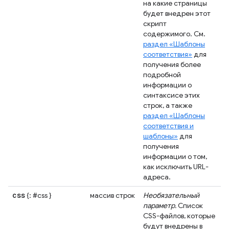
на какие страницы
будет внедрен этот
скрипт
содержимого. См.
раздел «Шаблоны
соответствия»
для
получения более
подробной
информации о
синтаксисе этих
строк, а также
раздел «Шаблоны
соответствия и
шаблоны»
для
получения
информации о том,
как исключить URL-
адреса.
css
{: #css }
массив строк
Необязательный
параметр.
Список
CSS-файлов, которые
будут внедрены в