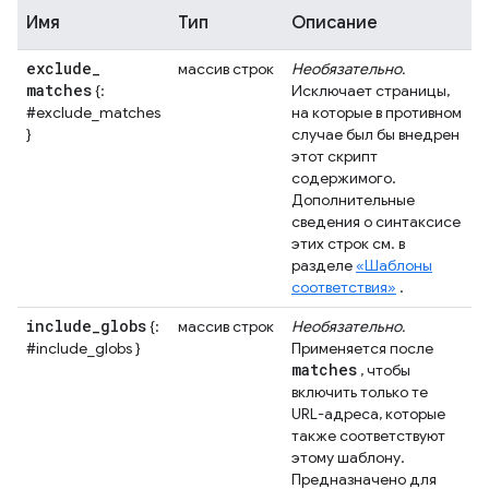
Имя
Тип
Описание
exclude
_
массив строк
Необязательно.
matches
{:
Исключает страницы,
#exclude_matches
на которые в противном
}
случае был бы внедрен
этот скрипт
содержимого.
Дополнительные
сведения о синтаксисе
этих строк см. в
разделе
«Шаблоны
соответствия»
.
include
_
globs
{:
массив строк
Необязательно.
#include_globs }
Применяется после
matches
, чтобы
включить только те
URL-адреса, которые
также соответствуют
этому шаблону.
Предназначено для