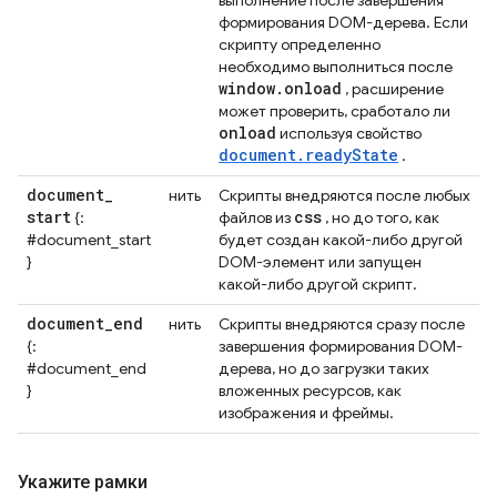
выполнение после завершения
формирования DOM-дерева. Если
скрипту определенно
необходимо выполниться после
window
.
onload
, расширение
может проверить, сработало ли
onload
используя свойство
document.readyState
.
document
_
нить
Скрипты внедряются после любых
start
css
{:
файлов из
, но до того, как
#document_start
будет создан какой-либо другой
}
DOM-элемент или запущен
какой-либо другой скрипт.
document
_
end
нить
Скрипты внедряются сразу после
{:
завершения формирования DOM-
#document_end
дерева, но до загрузки таких
}
вложенных ресурсов, как
изображения и фреймы.
Укажите рамки