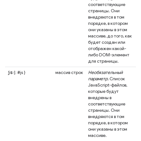
соответствующие
страницы. Они
внедряются в том
порядке, в котором
они указаны в этом
массиве, до того, как
будет создан или
отображен какой-
либо DOM-элемент
для страницы.
js
{: #js }
массив строк
Необязательный
параметр.
Список
JavaScript-файлов,
которые будут
внедрены в
соответствующие
страницы. Они
внедряются в том
порядке, в котором
они указаны в этом
массиве.