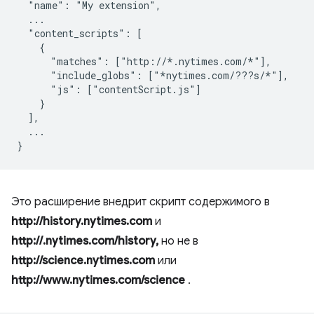
  "name": "My extension",

  ...

  "content_scripts": [

    {

      "matches": ["http://*.nytimes.com/*"],

      "include_globs": ["*nytimes.com/???s/*"],

      "js": ["contentScript.js"]

    }

  ],

  ...

Это расширение внедрит скрипт содержимого в
http://history.nytimes.com
и
http://.nytimes.com/history,
но не в
http://science.nytimes.com
или
http://www.nytimes.com/science
.