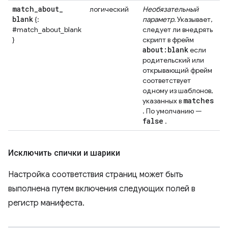
match
_
about
_
логический
Необязательный
blank
{:
параметр.
Указывает,
#match_about_blank
следует ли внедрять
}
скрипт в фрейм
about:blank
если
родительский или
открывающий фрейм
соответствует
одному из шаблонов,
matches
указанных в
. По умолчанию —
false
.
Исключить спички и шарики
Настройка соответствия страниц может быть
выполнена путем включения следующих полей в
регистр манифеста.