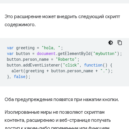
Это расширение может внедрить следующий скрипт
содержимого.
var
greeting
=
"hola, "
;
var
button
=
document
.
getElementById
(
"mybutton"
);
button
.
person_name
=
"Roberto"
;
button
.
addEventListener
(
"click"
,
function
()
{
alert
(
greeting
+
button
.
person_name
+
"."
);
},
false
);
Оба предупреждения появятся при нажатии кнопки.
Изолированные миры не позволяют скриптам
контента, расширению и веб-странице получать
доступ к каким-либо переменным или функциям,