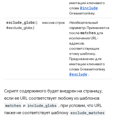
имитации ключевого
@include
слова
Greasemonkey.
exclude
_
globs
{:
массив строк
Необязательный
#exclude_globs }
параметр.
Применяется
matches
после
для
исключения URL-
адресов,
соответствующих
этому шаблону.
Предназначен для
имитации ключевого
слова Greasemonkey
@exclude
.
Скрипт содержимого будет внедрен на страницу,
если ее URL соответствует любому из шаблонов
matches
и
include_globs
, при условии, что URL
также не соответствует шаблону
exclude_matches