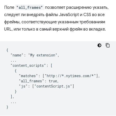
Поле
"all_frames"
позволяет расширению указать,
следует ли внедрять файлы JavaScript и CSS во все
фреймы, соответствующие указанным требованиям
URL, или только в самый верхний фрейм во вкладке.
{

  "name": "My extension",

  ...

  "content_scripts": [

    {

      "matches": ["http://*.nytimes.com/*"],

      "all_frames": true,

      "js": ["contentScript.js"]

    }

  ],

  ...
