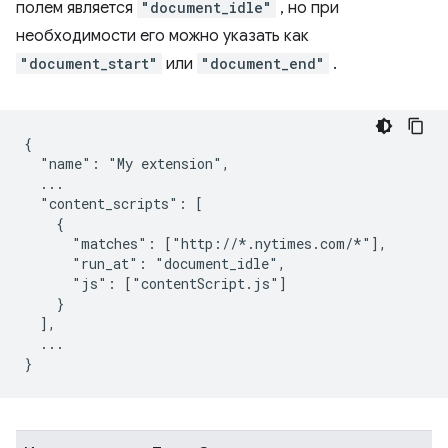
полем является
"document_idle"
, но при
необходимости его можно указать как
"document_start"
или
"document_end"
.
{

  "name": "My extension",

  ...

  "content_scripts": [

    {

      "matches": ["http://*.nytimes.com/*"],

      "run_at": "document_idle",

      "js": ["contentScript.js"]

    }

  ],

  ...
