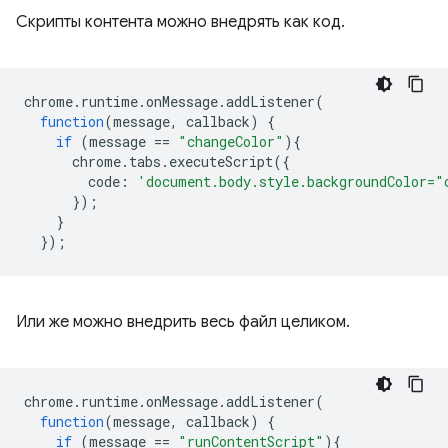
Скрипты контента можно внедрять как код.
chrome
.
runtime
.
onMessage
.
addListener
(
function
(
message
,
callback
)
{
if
(
message
==
"changeColor"
){
chrome
.
tabs
.
executeScript
({
code
:
'document.body.style.backgroundColor="
});
}
});
Или же можно внедрить весь файл целиком.
chrome
.
runtime
.
onMessage
.
addListener
(
function
(
message
,
callback
)
{
if
(
message
==
"runContentScript"
){