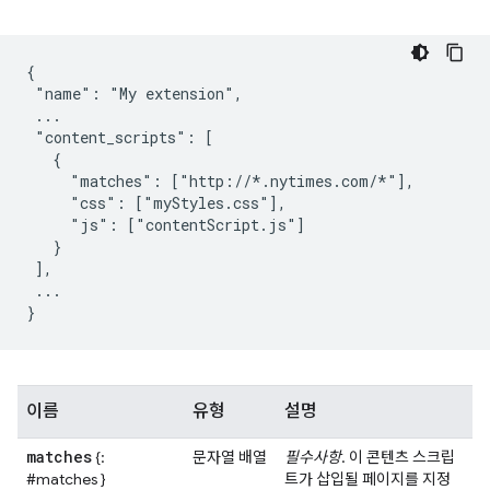
{

 "name": "My extension",

 ...

 "content_scripts": [

   {

     "matches": ["http://*.nytimes.com/*"],

     "css": ["myStyles.css"],

     "js": ["contentScript.js"]

   }

 ],

 ...

이름
유형
설명
matches
{:
문자열 배열
필수사항
. 이 콘텐츠 스크립
#matches }
트가 삽입될 페이지를 지정