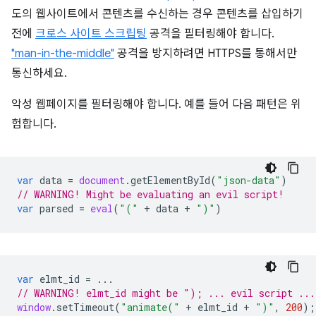
도의 웹사이트에서 콘텐츠를 수신하는 경우 콘텐츠를 삽입하기
전에
크로스 사이트 스크립팅
공격을 필터링해야 합니다.
"man-in-the-middle"
공격을 방지하려면 HTTPS를 통해서만
통신하세요.
악성 웹페이지를 필터링해야 합니다. 예를 들어 다음 패턴은 위
험합니다.
var
data
=
document
.
getElementById
(
"json-data"
)
// WARNING! Might be evaluating an evil script!
var
parsed
=
eval
(
"("
+
data
+
")"
)
var
elmt_id
=
...
// WARNING! elmt_id might be "); ... evil script ..
window
.
setTimeout
(
"animate("
+
elmt_id
+
")"
,
200
);