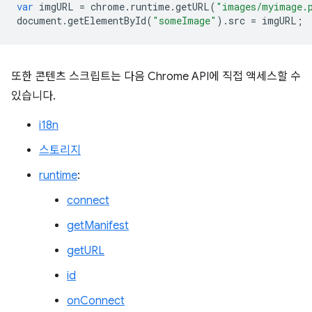
var
imgURL
=
chrome
.
runtime
.
getURL
(
"images/myimage.
document
.
getElementById
(
"someImage"
)
.
src
=
imgURL
;
또한 콘텐츠 스크립트는 다음 Chrome API에 직접 액세스할 수
있습니다.
i18n
스토리지
runtime
:
connect
getManifest
getURL
id
onConnect