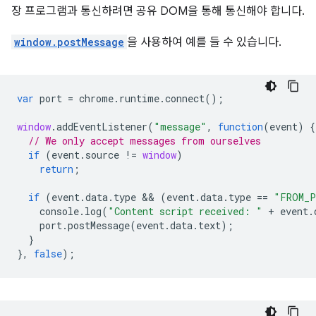
장 프로그램과 통신하려면 공유 DOM을 통해 통신해야 합니다.
window.postMessage
을 사용하여 예를 들 수 있습니다.
var
port
=
chrome
.
runtime
.
connect
();
window
.
addEventListener
(
"message"
,
function
(
event
)
{
// We only accept messages from ourselves
if
(
event
.
source
!=
window
)
return
;
if
(
event
.
data
.
type
 && 
(
event
.
data
.
type
==
"FROM_P
console
.
log
(
"Content script received: "
+
event
.
port
.
postMessage
(
event
.
data
.
text
);
}
},
false
);