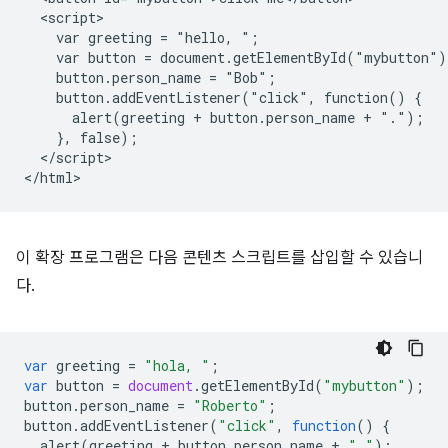
  <script>

    var greeting = "hello, ";

    var button = document.getElementById("mybutton");
    button.person_name = "Bob";

    button.addEventListener("click", function() {

      alert(greeting + button.person_name + ".");

    }, false);

  </script>

이 확장 프로그램은 다음 콘텐츠 스크립트를 삽입할 수 있습니
다.
var
greeting
=
"hola, "
;
var
button
=
document
.
getElementById
(
"mybutton"
);
button
.
person_name
=
"Roberto"
;
button
.
addEventListener
(
"click"
,
function
()
{
alert
(
greeting
+
button
.
person_name
+
"."
);