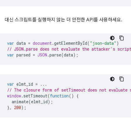
대신 스크립트를 실행하지 않는 더 안전한 API를 사용하세요.
var
data
=
document
.
getElementById
(
"json-data"
)
// JSON.parse does not evaluate the attacker's scrip
var
parsed
=
JSON
.
parse
(
data
);
var
elmt_id
=
...
// The closure form of setTimeout does not evaluate 
window
.
setTimeout
(
function
()
{
animate
(
elmt_id
);
},
200
);