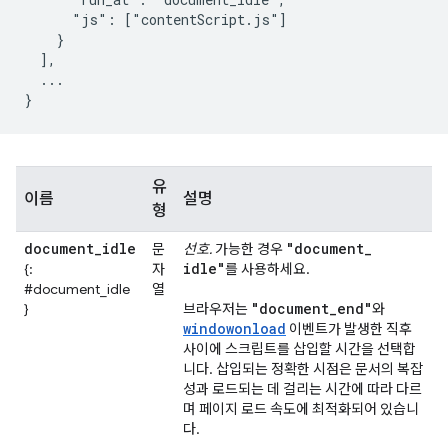
      "js": ["contentScript.js"]

    }

  ],

  ...

유
이름
설명
형
document
_
idle
"document
_
문
선호.
가능한 경우
idle"
{:
자
를 사용하세요.
#document_idle
열
"document
_
end"
}
브라우저는
와
windowonload
이벤트가 발생한 직후
사이에 스크립트를 삽입할 시간을 선택합
니다. 삽입되는 정확한 시점은 문서의 복잡
성과 로드되는 데 걸리는 시간에 따라 다르
며 페이지 로드 속도에 최적화되어 있습니
다.