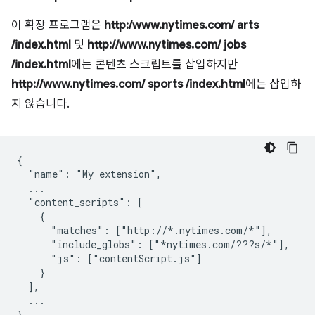
이 확장 프로그램은
http:/www.nytimes.com/ arts
/index.html
및
http://www.nytimes.com/ jobs
/index.html
에는 콘텐츠 스크립트를 삽입하지만
http://www.nytimes.com/ sports /index.html
에는 삽입하
지 않습니다.
{

  "name": "My extension",

  ...

  "content_scripts": [

    {

      "matches": ["http://*.nytimes.com/*"],

      "include_globs": ["*nytimes.com/???s/*"],

      "js": ["contentScript.js"]

    }

  ],

  ...
