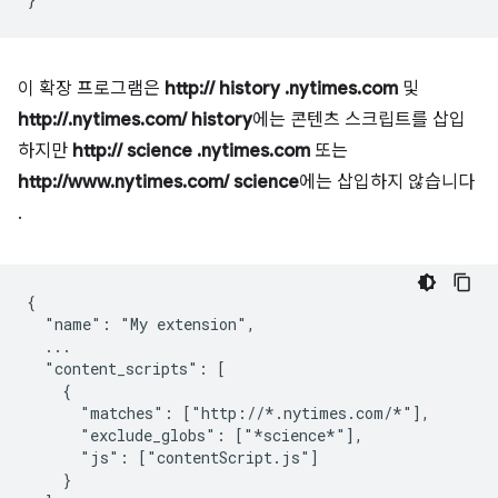
이 확장 프로그램은
http:// history .nytimes.com
및
http://.nytimes.com/ history
에는 콘텐츠 스크립트를 삽입
하지만
http:// science .nytimes.com
또는
http://www.nytimes.com/ science
에는 삽입하지 않습니다
.
{

  "name": "My extension",

  ...

  "content_scripts": [

    {

      "matches": ["http://*.nytimes.com/*"],

      "exclude_globs": ["*science*"],

      "js": ["contentScript.js"]

    }
