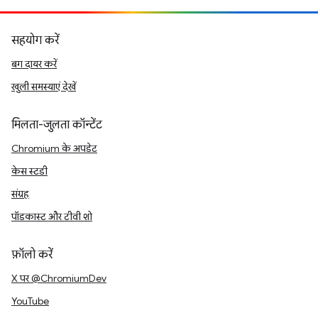
सहयोग करें
बग दायर करें
खुली समस्याएं देखें
मिलता-जुलता कॉन्टेंट
Chromium के अपडेट
केस स्टडी
संग्रह
पॉडकास्ट और टीवी शो
फ़ॉलो करें
X पर @ChromiumDev
YouTube