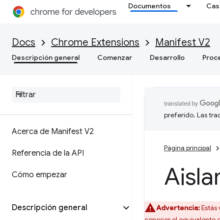
Documentos
Cas
Docs
Chrome Extensions
Manifest V2
Descripción general
Comenzar
Desarrollo
Proc
preferido. Las tr
Acerca de Manifest V2
Página principal
Referencia de la API
Aisla
Cómo empezar
Descripción general
Advertencia:
Estás 
conocer el equivalente 