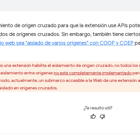
lamiento de origen cruzado para que la extensión use APIs po
dos de orígenes cruzados. Sin embargo, también tiene ciert
itio web sea "aislado de varios orígenes" con COOP y COEP
pa
si una extensión habilita el aislamiento de origen cruzado, no todos los
 aislamiento entre orígenes
no está completamente implementado
para
odo, actualmente, un submarco accesible a la Web de una extensión a
aislado en orígenes cruzados.
¿Te resultó útil?