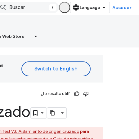
/
Acceder
 Web Store
ma
¿Te resultó útil?
uzado
ifest V3: Aislamiento de origen cruzado
para
gue las instrucciones de la
Guía de migración a