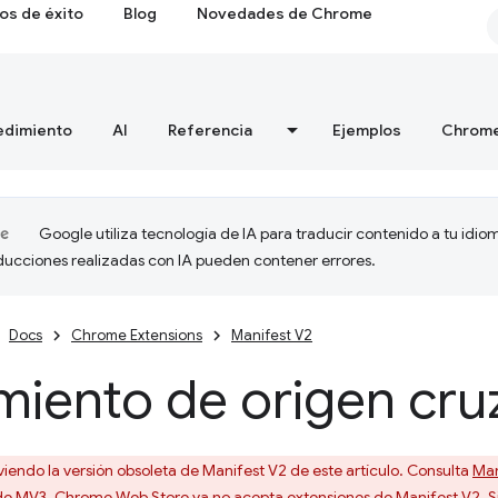
os de éxito
Blog
Novedades de Chrome
edimiento
AI
Referencia
Ejemplos
Chrome
Google utiliza tecnología de IA para traducir contenido a tu idio
aducciones realizadas con IA pueden contener errores.
Docs
Chrome Extensions
Manifest V2
miento de origen cr
viendo la versión obsoleta de Manifest V2 de este artículo. Consulta
Man
de MV3. Chrome Web Store ya no acepta extensiones de Manifest V2. Si