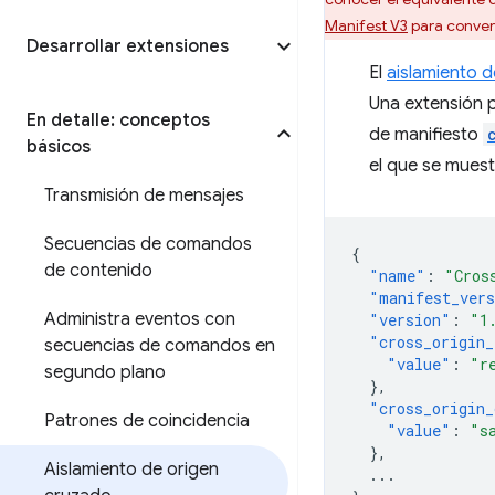
Manifest V3
para convert
Desarrollar extensiones
El
aislamiento 
Una extensión p
En detalle: conceptos
de manifiesto
básicos
el que se muest
Transmisión de mensajes
Secuencias de comandos
{
de contenido
"name"
:
"Cros
"manifest_ver
Administra eventos con
"version"
:
"1
"cross_origin_
secuencias de comandos en
"value"
:
"r
segundo plano
},
"cross_origin_
Patrones de coincidencia
"value"
:
"s
},
Aislamiento de origen
...