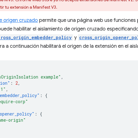
ir tu extensión a Manifest V3.
de origen cruzado
permite que una página web use funciones
uede habilitar el aislamiento de origen cruzado especificand
cross_origin_embedder_policy
y
cross_origin_opener_po
ra a continuación habilitará el origen de la extensión en el ai
sOriginIsolation example"
,
sion"
:
2
,
.1"
,
embedder_policy"
:
{
equire-corp"
opener_policy"
:
{
ame-origin"