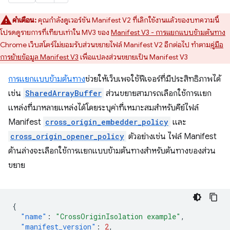
คำเตือน:
คุณกำลังดูเวอร์ชัน Manifest V2 ที่เลิกใช้งานแล้วของบทความนี้
โปรดดูรายการที่เทียบเท่าใน MV3 ของ
Manifest V3 - การแยกแบบข้ามต้นทาง
Chrome เว็บสโตร์ไม่ยอมรับส่วนขยายไฟล์ Manifest V2 อีกต่อไป ทำตาม
คู่มือ
การย้ายข้อมูล Manifest V3
เพื่อแปลงส่วนขยายเป็น Manifest V3
การแยกแบบข้ามต้นทาง
ช่วยให้เว็บเพจใช้ฟีเจอร์ที่มีประสิทธิภาพได้
เช่น
SharedArrayBuffer
ส่วนขยายสามารถเลือกใช้การแยก
แหล่งที่มาหลายแหล่งได้โดยระบุค่าที่เหมาะสมสำหรับคีย์ไฟล์
Manifest
cross_origin_embedder_policy
และ
cross_origin_opener_policy
ตัวอย่างเช่น ไฟล์ Manifest
ด้านล่างจะเลือกใช้การแยกแบบข้ามต้นทางสำหรับต้นทางของส่วน
ขยาย
{
"name"
:
"CrossOriginIsolation example"
,
"manifest_version"
:
2
,