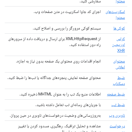
محتوا
سفارشی کنید.
اسکریپت‌های
اجرای کد جاوا اسکریپت در متن صفحات وب.
محتوا
کوکی‌ها
سیستم کوکی مرورگر را بررسی و اصلاح کنید.
کراس
از XMLHttpRequest برای ارسال و دریافت داده از سرورهای
اوریجین
راه دور استفاده کنید.
XHR
محتوای
انجام اقدامات روی محتوای یک صفحه بدون نیاز به اجازه.
اعلانی
ضبط
محتوای صفحه نمایش، پنجره‌های جداگانه یا تب‌ها را ضبط کنید.
دسکتاپ
ضبط صفحه
اطلاعات منبع یک تب را به عنوان MHTML ذخیره کنید.
ضبط تب
با جریان‌های رسانه‌ای تب تعامل داشته باشید.
ناوبری وب
به‌روزرسانی‌های وضعیت درخواست‌های ناوبری در حین پرواز.
درخواست
مشاهده و تحلیل ترافیک. رهگیری، مسدود کردن یا تغییر
وب
درخواست‌ها در حین ارسال.