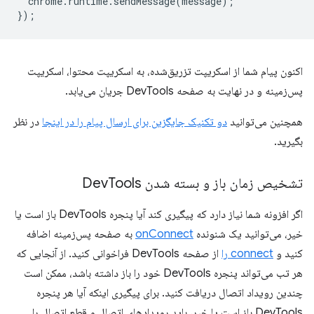
chrome
.
runtime
.
sendMessage
(
message
);
});
اکنون پیام شما از اسکریپت تزریق‌شده، به اسکریپت محتوا، اسکریپت
پس‌زمینه و در نهایت به صفحه DevTools جریان می‌یابد.
همچنین می‌توانید
دو تکنیک جایگزین برای ارسال پیام را در اینجا
در نظر
بگیرید.
تشخیص زمان باز و بسته شدن Dev
Tools
اگر افزونه شما نیاز دارد که پیگیری کند آیا پنجره DevTools باز است یا
خیر، می‌توانید یک شنونده
onConnect
به صفحه پس‌زمینه اضافه
کنید و
connect را
از صفحه DevTools فراخوانی کنید. از آنجایی که
هر تب می‌تواند پنجره DevTools خود را باز داشته باشد، ممکن است
چندین رویداد اتصال دریافت کنید. برای پیگیری اینکه آیا هر پنجره
DevTools باز است یا خیر، باید رویدادهای اتصال و قطع اتصال را