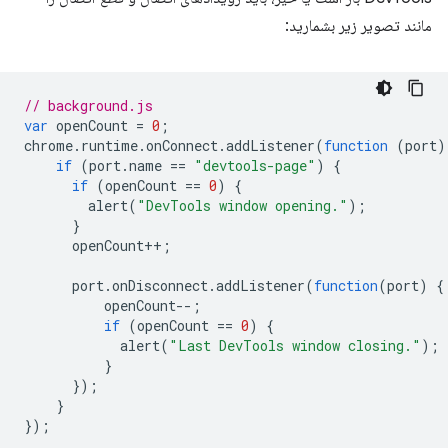
مانند تصویر زیر بشمارید:
// background.js
var
openCount
=
0
;
chrome
.
runtime
.
onConnect
.
addListener
(
function
(
port
)
if
(
port
.
name
==
"devtools-page"
)
{
if
(
openCount
==
0
)
{
alert
(
"DevTools window opening."
);
}
openCount
++
;
port
.
onDisconnect
.
addListener
(
function
(
port
)
{
openCount
--
;
if
(
openCount
==
0
)
{
alert
(
"Last DevTools window closing."
);
}
});
}
});