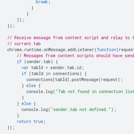
break
;
}
}
});
});
// Receive message from content script and relay to 
// current tab
chrome
.
runtime
.
onMessage
.
addListener
(
function
(
reques
// Messages from content scripts should have sen
if
(
sender
.
tab
)
{
var
tabId
=
sender
.
tab
.
id
;
if
(
tabId
in
connections
)
{
connections
[
tabId
].
postMessage
(
request
);
}
else
{
console
.
log
(
"Tab not found in connection lis
}
}
else
{
console
.
log
(
"sender.tab not defined."
);
}
return
true
;
});