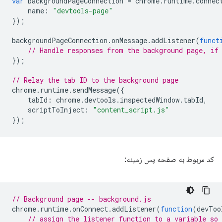
var
backgroundPageConnection
=
chrome
.
runtime
.
connec
name
:
"devtools-page"
});
backgroundPageConnection
.
onMessage
.
addListener
(
funct
// Handle responses from the background page, if
});
// Relay the tab ID to the background page
chrome
.
runtime
.
sendMessage
({
tabId
:
chrome
.
devtools
.
inspectedWindow
.
tabId
,
scriptToInject
:
"content_script.js"
});
کد مربوط به صفحه پس زمینه:
// Background page -- background.js
chrome
.
runtime
.
onConnect
.
addListener
(
function
(
devToo
// assign the listener function to a variable so