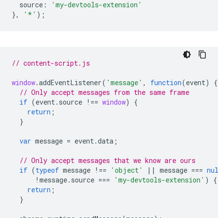
source
:
'my-devtools-extension'
},
'*'
);
// content-script.js
window
.
addEventListener
(
'message'
,
function
(
event
)
{
// Only accept messages from the same frame
if
(
event
.
source
!==
window
)
{
return
;
}
var
message
=
event
.
data
;
// Only accept messages that we know are ours
if
(
typeof
message
!==
'object'
||
message
===
nu
!
message
.
source
===
'my-devtools-extension'
)
{
return
;
}