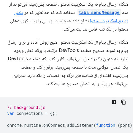
هنگام ارسال پیام
به
یک اسکریپت محتوا، صفحه پس‌زمینه می‌تواند از
متد
tabs.sendMessage
استفاده کند که همانطور که در
بخش
تزریق اسکریپت محتوا
نشان داده شده است، پیامی را به اسکریپت‌های
محتوا در یک تب خاص هدایت می‌کند.
هنگام ارسال پیام
از
یک اسکریپت محتوا، هیچ روش آماده‌ای برای ارسال
پیام به نمونه صحیح صفحه DevTools مرتبط با برگه فعلی وجود
ندارد. به عنوان یک راه حل، می‌توانید کاری کنید که صفحه DevTools
یک اتصال طولانی مدت با صفحه پس‌زمینه برقرار کند و صفحه
پس‌زمینه نقشه‌ای از شناسه‌های برگه به ​​اتصالات را نگه دارد، بنابراین
می‌تواند هر پیام را به اتصال صحیح هدایت کند.
// background.js
var
connections
=
{};
chrome
.
runtime
.
onConnect
.
addListener
(
function
(
port
)