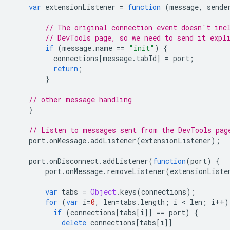
var
extensionListener
=
function
(
message
,
sende
// The original connection event doesn't inc
// DevTools page, so we need to send it expl
if
(
message
.
name
==
"init"
)
{
connections
[
message
.
tabId
]
=
port
;
return
;
}
// other message handling
}
// Listen to messages sent from the DevTools pag
port
.
onMessage
.
addListener
(
extensionListener
);
port
.
onDisconnect
.
addListener
(
function
(
port
)
{
port
.
onMessage
.
removeListener
(
extensionListe
var
tabs
=
Object
.
keys
(
connections
);
for
(
var
i
=
0
,
len
=
tabs
.
length
;
i
 < 
len
;
i
++
)
if
(
connections
[
tabs
[
i
]]
==
port
)
{
delete
connections
[
tabs
[
i
]]