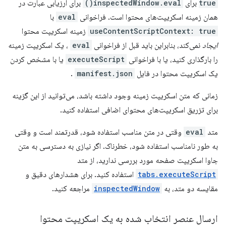
true
برای
inspectedWindow.eval()
برای ارزیابی عبارت در
همان زمینه اسکریپت‌های محتوا است. فراخوانی
eval
با
useContentScriptContext: true
زمینه اسکریپت محتوا
ایجاد
نمی‌کند، بنابراین باید قبل از فراخوانی
eval
، یک اسکریپت زمینه
را بارگذاری کنید، یا با فراخوانی
executeScript
یا با مشخص کردن
یک اسکریپت محتوا در فایل
manifest.json
.
زمانی که متن اسکریپت زمینه وجود داشته باشد، می‌توانید از این گزینه
برای تزریق اسکریپت‌های محتوای اضافی استفاده کنید.
متد
eval
وقتی در متن مناسب استفاده شود، قدرتمند است و وقتی
به طور نامناسب استفاده شود، خطرناک. اگر نیازی به دسترسی به متن
جاوا اسکریپت صفحه مورد بررسی ندارید، از متد
tabs.executeScript
استفاده کنید. برای هشدارهای دقیق و
مقایسه دو متد، به
inspectedWindow
مراجعه کنید.
ارسال عنصر انتخاب شده به یک اسکریپت محتوا