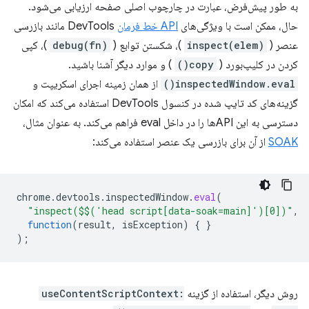
به طور پیش‌فرض، عبارت در چارچوب اصلی صفحه ارزیابی می‌شود.
حال، ممکن است با ویژگی‌های
API خط فرمان
DevTools مانند بازرسی
عنصر (
inspect(elem)
)، شکستن توابع (
debug(fn)
)، کپی
کردن در کلیپ‌بورد (
copy()
) و موارد دیگر آشنا باشید.
inspectedWindow.eval()
از همان زمینه اجرای اسکریپت و
گزینه‌های کد تایپ شده در کنسول DevTools استفاده می‌کند که امکان
دسترسی به این APIها را در داخل eval فراهم می‌کند. به عنوان مثال،
SOAK
از آن برای بازرسی یک عنصر استفاده می‌کند:
chrome
.
devtools
.
inspectedWindow
.
eval
(
"inspect($$('head script[data-soak=main]')[0])"
,
function
(
result
,
isException
)
{
}
);
روش دیگر، استفاده از گزینه
useContentScriptContext: