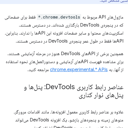
نسبی مشخص کنید.
ماژول‌های API مربوط به
chrome.devtools.*
فقط برای صفحاتی
که در پنجره‌ی DevTools بارگذاری شده‌اند، در دسترس هستند.
اسکریپت‌های محتوا و سایر صفحات افزونه این APIها را ندارند. بنابراین،
APIها فقط در طول عمر پنجره‌ی DevTools در دسترس هستند.
همچنین برخی از APIهای DevTools هنوز در مرحله آزمایشی هستند.
برای مشاهده فهرست APIهای آزمایشی و دستورالعمل‌های نحوه استفاده
از آنها، به
chrome.experimental.* APIs
مراجعه کنید.
عناصر رابط کاربری Dev
Tools: پنل‌ها و
پنل‌های نوار کناری
علاوه بر عناصر رابط کاربری معمول افزونه‌ها، مانند اقدامات مرورگر،
منوهای زمینه و پنجره‌های بازشو، یک افزونه DevTools می‌تواند