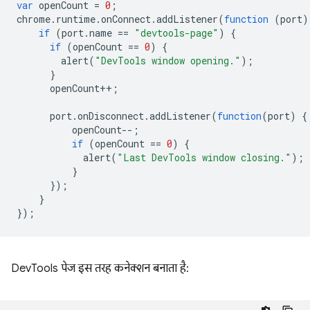
var
openCount
=
0
;
chrome
.
runtime
.
onConnect
.
addListener
(
function
(
port
)
if
(
port
.
name
==
"devtools-page"
)
{
if
(
openCount
==
0
)
{
alert
(
"DevTools window opening."
);
}
openCount
++
;
port
.
onDisconnect
.
addListener
(
function
(
port
)
{
openCount
--
;
if
(
openCount
==
0
)
{
alert
(
"Last DevTools window closing."
);
}
});
}
});
DevTools पेज इस तरह कनेक्शन बनाता है: