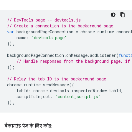
// DevTools page -- devtools.js
// Create a connection to the background page
var
backgroundPageConnection
=
chrome
.
runtime
.
connec
name
:
"devtools-page"
});
backgroundPageConnection
.
onMessage
.
addListener
(
funct
// Handle responses from the background page, if
});
// Relay the tab ID to the background page
chrome
.
runtime
.
sendMessage
({
tabId
:
chrome
.
devtools
.
inspectedWindow
.
tabId
,
scriptToInject
:
"content_script.js"
});
बैकग्राउंड पेज के लिए कोड: