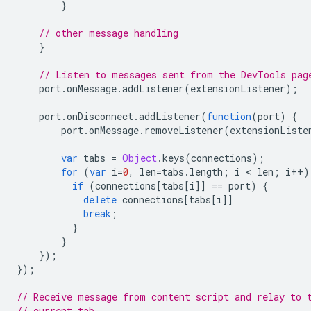
}
// other message handling
}
// Listen to messages sent from the DevTools pag
port
.
onMessage
.
addListener
(
extensionListener
);
port
.
onDisconnect
.
addListener
(
function
(
port
)
{
port
.
onMessage
.
removeListener
(
extensionListe
var
tabs
=
Object
.
keys
(
connections
);
for
(
var
i
=
0
,
len
=
tabs
.
length
;
i
 < 
len
;
i
++
)
if
(
connections
[
tabs
[
i
]]
==
port
)
{
delete
connections
[
tabs
[
i
]]
break
;
}
}
});
});
// Receive message from content script and relay to 
// current tab