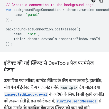
// Create a connection to the background page
var
backgroundPageConnection
=
chrome
.
runtime
.
connec
name
:
"panel"
});
backgroundPageConnection
.
postMessage
({
name
:
'init'
,
tabId
:
chrome
.
devtools
.
inspectedWindow
.
tabId
});
इंजेक्ट की गई स्क्रिप्ट से Dev
Tools पेज पर मैसेज
भेजना
ऊपर दिया गया तरीका, कॉन्टेंट स्क्रिप्ट के लिए काम करता है. हालांकि,
सीधे पेज में इंजेक्ट किए गए कोड (जैसे,
<script>
टैग जोड़कर या
inspectedWindow.eval
के ज़रिए) के लिए, किसी दूसरी रणनीति
की ज़रूरत होती है. इस कॉन्टेक्स्ट में,
runtime.sendMessage
से
मैसेज, उम्मीद के मुताबिक बैकग्राउंड स्क्रिप्ट को पास नहीं होंगे.