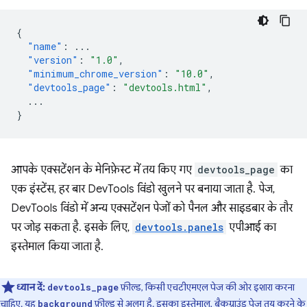
{
"name"
:
...
"version"
:
"1.0"
,
"minimum_chrome_version"
:
"10.0"
,
"devtools_page"
:
"devtools.html"
,
...
}
आपके एक्सटेंशन के मेनिफ़ेस्ट में तय किए गए
devtools_page
का
एक इंस्टेंस, हर बार DevTools विंडो खुलने पर बनाया जाता है. पेज,
DevTools विंडो में अन्य एक्सटेंशन पेजों को पैनल और साइडबार के तौर
पर जोड़ सकता है. इसके लिए,
devtools.panels
एपीआई का
इस्तेमाल किया जाता है.
ध्यान दें:
फ़ील्ड, किसी एचटीएमएल पेज की ओर इशारा करना
devtools_page
चाहिए. यह
फ़ील्ड से अलग है. इसका इस्तेमाल, बैकग्राउंड पेज तय करने के
background