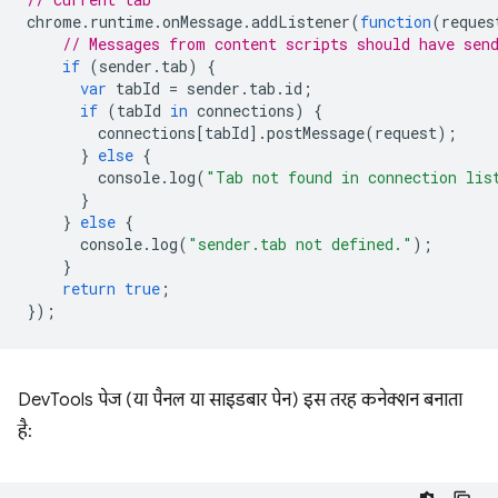
chrome
.
runtime
.
onMessage
.
addListener
(
function
(
reques
// Messages from content scripts should have sen
if
(
sender
.
tab
)
{
var
tabId
=
sender
.
tab
.
id
;
if
(
tabId
in
connections
)
{
connections
[
tabId
].
postMessage
(
request
);
}
else
{
console
.
log
(
"Tab not found in connection lis
}
}
else
{
console
.
log
(
"sender.tab not defined."
);
}
return
true
;
});
DevTools पेज (या पैनल या साइडबार पेन) इस तरह कनेक्शन बनाता
है: