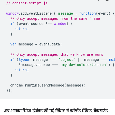
// content-script.js
window
.
addEventListener
(
'message'
,
function
(
event
)
{
// Only accept messages from the same frame
if
(
event
.
source
!==
window
)
{
return
;
}
var
message
=
event
.
data
;
// Only accept messages that we know are ours
if
(
typeof
message
!==
'object'
||
message
===
nu
!
message
.
source
===
'my-devtools-extension'
)
{
return
;
}
chrome
.
runtime
.
sendMessage
(
message
);
});
अब आपका मैसेज, इंजेक्ट की गई स्क्रिप्ट से कॉन्टेंट स्क्रिप्ट, बैकग्राउंड