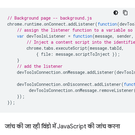
// Background page -- background.js
chrome
.
runtime
.
onConnect
.
addListener
(
function
(
devToo
// assign the listener function to a variable so
var
devToolsListener
=
function
(
message
,
sender
,
// Inject a content script into the identifi
chrome
.
tabs
.
executeScript
(
message
.
tabId
,
{
file
:
message
.
scriptToInject
});
}
// add the listener
devToolsConnection
.
onMessage
.
addListener
(
devTool
devToolsConnection
.
onDisconnect
.
addListener
(
func
devToolsConnection
.
onMessage
.
removeListener
});
});
जांच की जा रही विंडो में Java
Script की जांच करना