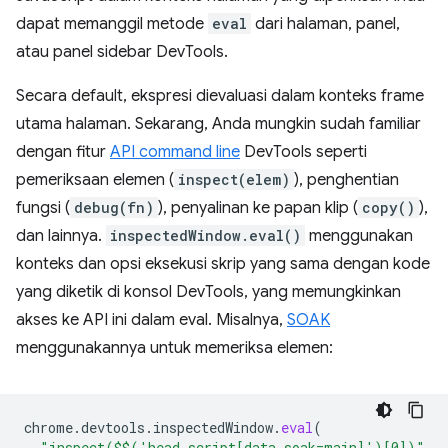
dapat memanggil metode
eval
dari halaman, panel,
atau panel sidebar DevTools.
Secara default, ekspresi dievaluasi dalam konteks frame
utama halaman. Sekarang, Anda mungkin sudah familiar
dengan fitur
API command line
DevTools seperti
pemeriksaan elemen (
inspect(elem)
), penghentian
fungsi (
debug(fn)
), penyalinan ke papan klip (
copy()
),
dan lainnya.
inspectedWindow.eval()
menggunakan
konteks dan opsi eksekusi skrip yang sama dengan kode
yang diketik di konsol DevTools, yang memungkinkan
akses ke API ini dalam eval. Misalnya,
SOAK
menggunakannya untuk memeriksa elemen:
chrome
.
devtools
.
inspectedWindow
.
eval
(
"inspect($$('head script[data-soak=main]')[0])"
,