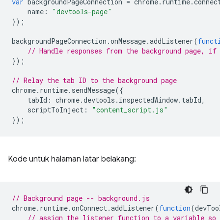
var
backgroundPageConnection
=
chrome
.
runtime
.
connec
name
:
"devtools-page"
});
backgroundPageConnection
.
onMessage
.
addListener
(
funct
// Handle responses from the background page, if
});
// Relay the tab ID to the background page
chrome
.
runtime
.
sendMessage
({
tabId
:
chrome
.
devtools
.
inspectedWindow
.
tabId
,
scriptToInject
:
"content_script.js"
});
Kode untuk halaman latar belakang:
// Background page -- background.js
chrome
.
runtime
.
onConnect
.
addListener
(
function
(
devToo
// assign the listener function to a variable so