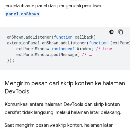
jendela iframe panel dari pengendali peristiwa
panel.onShown
:
onShown
.
addListener
(
function
callback
)
extensionPanel
.
onShown
.
addListener
(
function
(
extPane
extPanelWindow
instanceof
Window
;
// true
extPanelWindow
.
postMessage
(
// …
});
Mengirim pesan dari skrip konten ke halaman
Dev
Tools
Komunikasi antara halaman DevTools dan skrip konten
bersifat tidak langsung, melalui halaman latar belakang.
Saat mengirim pesan
ke
skrip konten, halaman latar