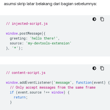
asumsi skrip latar belakang dari bagian sebelumnya:
// injected-script.js
window
.
postMessage
({
greeting
:
'hello there!'
,
source
:
'my-devtools-extension'
},
'*'
);
// content-script.js
window
.
addEventListener
(
'message'
,
function
(
event
)
{
// Only accept messages from the same frame
if
(
event
.
source
!==
window
)
{
return
;
}