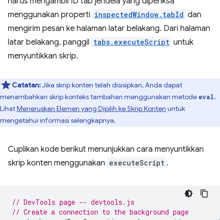
harus mengambil ID tab jendela yang diperiksa
menggunakan properti
inspectedWindow.tabId
dan
mengirim pesan ke halaman latar belakang. Dari halaman
latar belakang, panggil
tabs.executeScript
untuk
menyuntikkan skrip.
Catatan:
Jika skrip konten telah disisipkan, Anda dapat
menambahkan skrip konteks tambahan menggunakan metode
.
eval
Lihat
Meneruskan Elemen yang Dipilih ke Skrip Konten
untuk
mengetahui informasi selengkapnya.
Cuplikan kode berikut menunjukkan cara menyuntikkan
skrip konten menggunakan
executeScript
.
// DevTools page -- devtools.js
// Create a connection to the background page