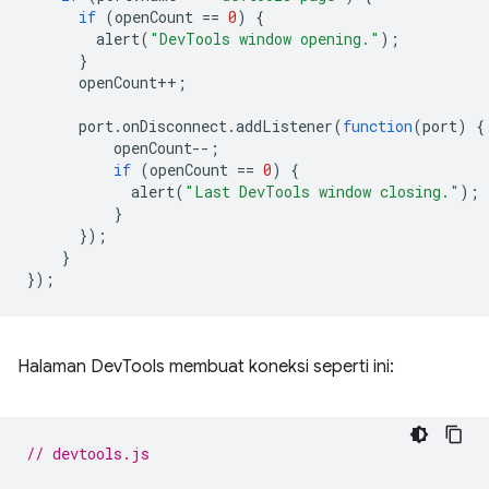
if
(
openCount
==
0
)
{
alert
(
"DevTools window opening."
);
}
openCount
++
;
port
.
onDisconnect
.
addListener
(
function
(
port
)
{
openCount
--
;
if
(
openCount
==
0
)
{
alert
(
"Last DevTools window closing."
);
}
});
}
});
Halaman DevTools membuat koneksi seperti ini:
// devtools.js