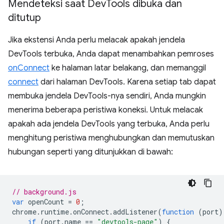
Mendeteksi saat Dev
Tools dibuka dan
ditutup
Jika ekstensi Anda perlu melacak apakah jendela
DevTools terbuka, Anda dapat menambahkan pemroses
onConnect
ke halaman latar belakang, dan memanggil
connect
dari halaman DevTools. Karena setiap tab dapat
membuka jendela DevTools-nya sendiri, Anda mungkin
menerima beberapa peristiwa koneksi. Untuk melacak
apakah ada jendela DevTools yang terbuka, Anda perlu
menghitung peristiwa menghubungkan dan memutuskan
hubungan seperti yang ditunjukkan di bawah:
// background.js
var
openCount
=
0
;
chrome
.
runtime
.
onConnect
.
addListener
(
function
(
port
)
if
(
port
.
name
==
"devtools-page"
)
{