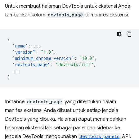
Untuk membuat halaman DevTools untuk ekstensi Anda,
tambahkan kolom
devtools_page
di manifes ekstensi:
{
"name"
:
...
"version"
:
"1.0"
,
"minimum_chrome_version"
:
"10.0"
,
"devtools_page"
:
"devtools.html"
,
...
}
Instance
devtools_page
yang ditentukan dalam
manifes ekstensi Anda dibuat untuk setiap jendela
DevTools yang dibuka. Halaman dapat menambahkan
halaman ekstensi lain sebagai panel dan sidebar ke
jendela DevTools menggunakan
devtools.panels
API.