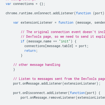
var
connections
=
{};
chrome
.
runtime
.
onConnect
.
addListener
(
function
(
port
)
var
extensionListener
=
function
(
message
,
sende
// The original connection event doesn't inc
// DevTools page, so we need to send it expl
if
(
message
.
name
==
"init"
)
{
connections
[
message
.
tabId
]
=
port
;
return
;
}
// other message handling
}
// Listen to messages sent from the DevTools pag
port
.
onMessage
.
addListener
(
extensionListener
);
port
.
onDisconnect
.
addListener
(
function
(
port
)
{
port
.
onMessage
.
removeListener
(
extensionListe