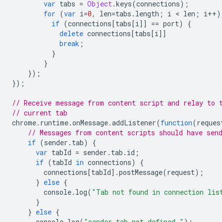
var
tabs
=
Object
.
keys
(
connections
);
for
(
var
i
=
0
,
len
=
tabs
.
length
;
i
 < 
len
;
i
++
)
if
(
connections
[
tabs
[
i
]]
==
port
)
{
delete
connections
[
tabs
[
i
]]
break
;
}
}
});
});
// Receive message from content script and relay to 
// current tab
chrome
.
runtime
.
onMessage
.
addListener
(
function
(
reques
// Messages from content scripts should have sen
if
(
sender
.
tab
)
{
var
tabId
=
sender
.
tab
.
id
;
if
(
tabId
in
connections
)
{
connections
[
tabId
].
postMessage
(
request
);
}
else
{
console
.
log
(
"Tab not found in connection lis
}
}
else
{
console
.
log
(
"sender.tab not defined."
);