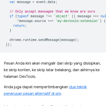
var
message
=
event
.
data
;
// Only accept messages that we know are ours
if
(
typeof
message
!==
'object'
||
message
===
nu
!
message
.
source
===
'my-devtools-extension'
)
{
return
;
}
chrome
.
runtime
.
sendMessage
(
message
);
});
Pesan Anda kini akan mengalir dari skrip yang disisipkan,
ke skrip konten, ke skrip latar belakang, dan akhirnya ke
halaman DevTools.
Anda juga dapat mempertimbangkan
dua teknik
penerusan pesan alternatif di sini
.