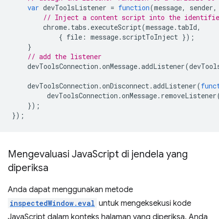
var
devToolsListener
=
function
(
message
,
sender
,
// Inject a content script into the identifi
chrome
.
tabs
.
executeScript
(
message
.
tabId
,
{
file
:
message
.
scriptToInject
});
}
// add the listener
devToolsConnection
.
onMessage
.
addListener
(
devTool
devToolsConnection
.
onDisconnect
.
addListener
(
func
devToolsConnection
.
onMessage
.
removeListener
});
});
Mengevaluasi Java
Script di jendela yang
diperiksa
Anda dapat menggunakan metode
inspectedWindow.eval
untuk mengeksekusi kode
JavaScript dalam konteks halaman yang diperiksa. Anda