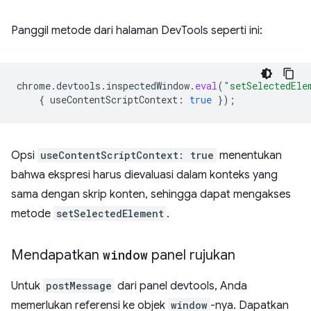
Panggil metode dari halaman DevTools seperti ini:
chrome
.
devtools
.
inspectedWindow
.
eval
(
"setSelectedEle
{
useContentScriptContext
:
true
});
Opsi
useContentScriptContext: true
menentukan
bahwa ekspresi harus dievaluasi dalam konteks yang
sama dengan skrip konten, sehingga dapat mengakses
metode
setSelectedElement
.
Mendapatkan
window
panel rujukan
Untuk
postMessage
dari panel devtools, Anda
memerlukan referensi ke objek
window
-nya. Dapatkan