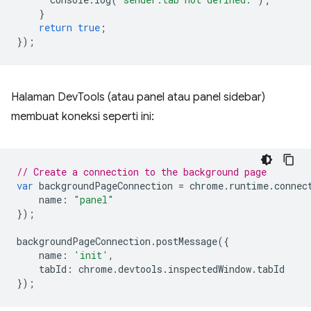
}
return
true
;
});
Halaman DevTools (atau panel atau panel sidebar)
membuat koneksi seperti ini:
// Create a connection to the background page
var
backgroundPageConnection
=
chrome
.
runtime
.
connec
name
:
"panel"
});
backgroundPageConnection
.
postMessage
({
name
:
'init'
,
tabId
:
chrome
.
devtools
.
inspectedWindow
.
tabId
});