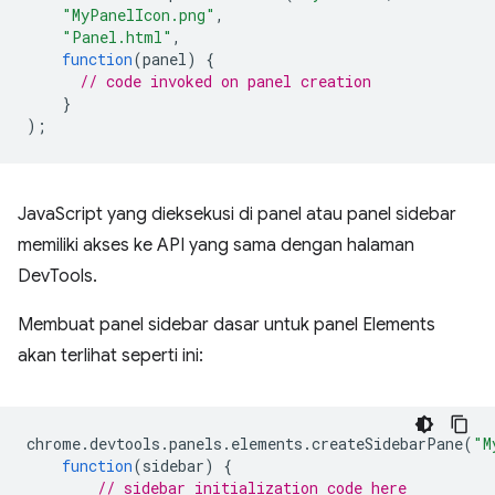
"MyPanelIcon.png"
,
"Panel.html"
,
function
(
panel
)
{
// code invoked on panel creation
}
);
JavaScript yang dieksekusi di panel atau panel sidebar
memiliki akses ke API yang sama dengan halaman
DevTools.
Membuat panel sidebar dasar untuk panel Elements
akan terlihat seperti ini:
chrome
.
devtools
.
panels
.
elements
.
createSidebarPane
(
"M
function
(
sidebar
)
{
// sidebar initialization code here