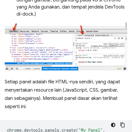
dengan gambar, bergantung pada versi Chrome
yang Anda gunakan, dan tempat jendela DevTools
di-dock.)
Setiap panel adalah file HTML-nya sendiri, yang dapat
menyertakan resource lain (JavaScript, CSS, gambar,
dan sebagainya). Membuat panel dasar akan terlihat
seperti ini:
chrome
.
devtools
.
panels
.
create
(
"My Panel"
,