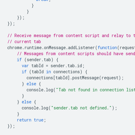
}
}
});
});
// Receive message from content script and relay to 
// current tab
chrome
.
runtime
.
onMessage
.
addListener
(
function
(
reques
// Messages from content scripts should have sen
if
(
sender
.
tab
)
{
var
tabId
=
sender
.
tab
.
id
;
if
(
tabId
in
connections
)
{
connections
[
tabId
].
postMessage
(
request
);
}
else
{
console
.
log
(
"Tab not found in connection lis
}
}
else
{
console
.
log
(
"sender.tab not defined."
);
}
return
true
;
});