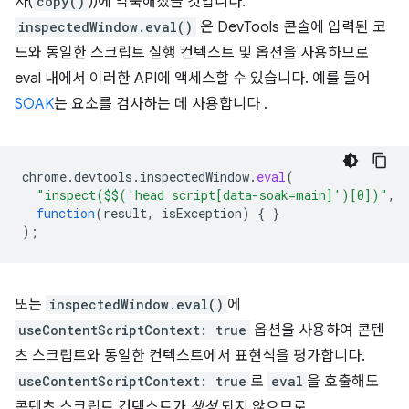
사(
copy()
))에 익숙해졌을 것입니다.
inspectedWindow.eval()
은 DevTools 콘솔에 입력된 코
드와 동일한 스크립트 실행 컨텍스트 및 옵션을 사용하므로
eval 내에서 이러한 API에 액세스할 수 있습니다. 예를 들어
SOAK
는 요소를 검사하는 데 사용합니다 .
chrome
.
devtools
.
inspectedWindow
.
eval
(
"inspect($$('head script[data-soak=main]')[0])"
,
function
(
result
,
isException
)
{
}
);
또는
inspectedWindow.eval()
에
useContentScriptContext: true
옵션을 사용하여 콘텐
츠 스크립트와 동일한 컨텍스트에서 표현식을 평가합니다.
useContentScriptContext: true
로
eval
을 호출해도
콘텐츠 스크립트 컨텍스트가
생성
되지 않으므로