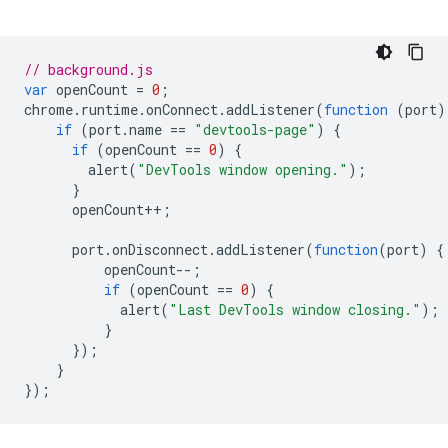
// background.js
var
openCount
=
0
;
chrome
.
runtime
.
onConnect
.
addListener
(
function
(
port
)
if
(
port
.
name
==
"devtools-page"
)
{
if
(
openCount
==
0
)
{
alert
(
"DevTools window opening."
);
}
openCount
++
;
port
.
onDisconnect
.
addListener
(
function
(
port
)
{
openCount
--
;
if
(
openCount
==
0
)
{
alert
(
"Last DevTools window closing."
);
}
});
}
});