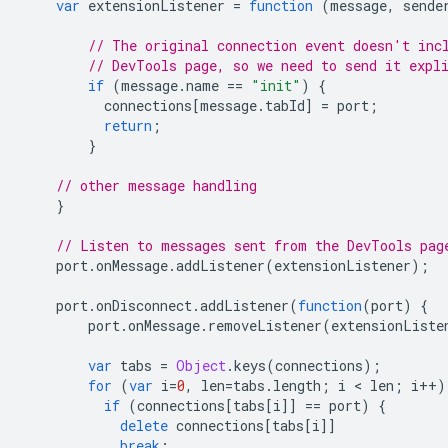
var
extensionListener
=
function
(
message
,
sende
// The original connection event doesn't inc
// DevTools page, so we need to send it expl
if
(
message
.
name
==
"init"
)
{
connections
[
message
.
tabId
]
=
port
;
return
;
}
// other message handling
}
// Listen to messages sent from the DevTools pag
port
.
onMessage
.
addListener
(
extensionListener
);
port
.
onDisconnect
.
addListener
(
function
(
port
)
{
port
.
onMessage
.
removeListener
(
extensionListe
var
tabs
=
Object
.
keys
(
connections
);
for
(
var
i
=
0
,
len
=
tabs
.
length
;
i
 < 
len
;
i
++
)
if
(
connections
[
tabs
[
i
]]
==
port
)
{
delete
connections
[
tabs
[
i
]]
break
;