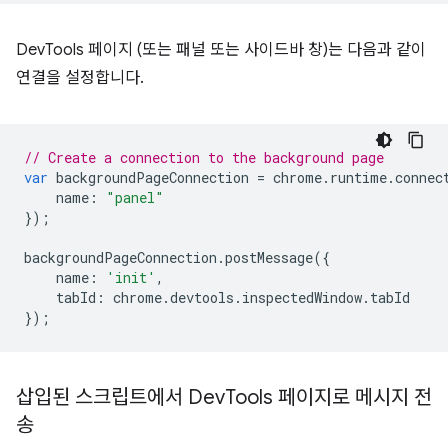
DevTools 페이지 (또는 패널 또는 사이드바 창)는 다음과 같이
연결을 설정합니다.
// Create a connection to the background page
var
backgroundPageConnection
=
chrome
.
runtime
.
connec
name
:
"panel"
});
backgroundPageConnection
.
postMessage
({
name
:
'init'
,
tabId
:
chrome
.
devtools
.
inspectedWindow
.
tabId
});
삽입된 스크립트에서 Dev
Tools 페이지로 메시지 전
송