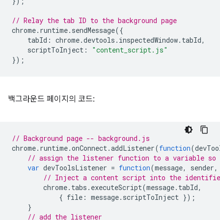
});
// Relay the tab ID to the background page
chrome
.
runtime
.
sendMessage
({
tabId
:
chrome
.
devtools
.
inspectedWindow
.
tabId
,
scriptToInject
:
"content_script.js"
});
백그라운드 페이지의 코드:
// Background page -- background.js
chrome
.
runtime
.
onConnect
.
addListener
(
function
(
devToo
// assign the listener function to a variable so
var
devToolsListener
=
function
(
message
,
sender
,
// Inject a content script into the identifi
chrome
.
tabs
.
executeScript
(
message
.
tabId
,
{
file
:
message
.
scriptToInject
});
}
// add the listener