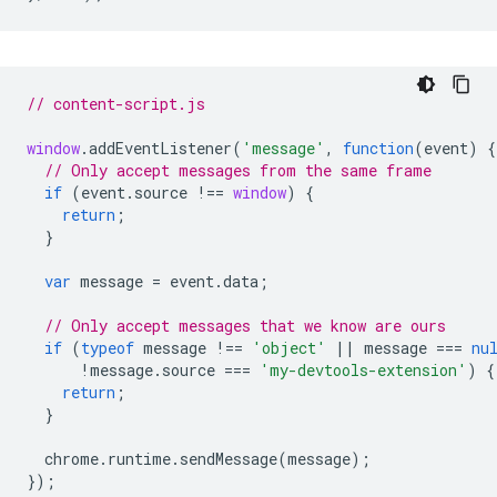
// content-script.js
window
.
addEventListener
(
'message'
,
function
(
event
)
{
// Only accept messages from the same frame
if
(
event
.
source
!==
window
)
{
return
;
}
var
message
=
event
.
data
;
// Only accept messages that we know are ours
if
(
typeof
message
!==
'object'
||
message
===
nu
!
message
.
source
===
'my-devtools-extension'
)
{
return
;
}
chrome
.
runtime
.
sendMessage
(
message
);
});