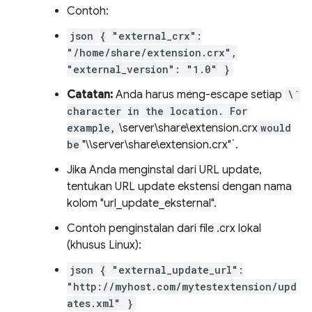
Contoh:
json { "external_crx":
"/home/share/extension.crx",
"external_version": "1.0" }
Catatan:
Anda harus meng-escape setiap
\`
character in the location. For
example,
\server\share\extension.crx
would
be
"\\server\share\extension.crx"`.
Jika Anda menginstal dari URL update,
tentukan URL update ekstensi dengan nama
kolom "url_update_eksternal".
Contoh penginstalan dari file .crx lokal
(khusus Linux):
json { "external_update_url":
"http://myhost.com/mytestextension/upd
ates.xml" }