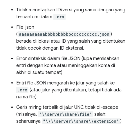
Tidak menetapkan ID/versi yang sama dengan yang
tercantum dalam
.crx
File .json
(
aaaaaaaaaabbbbbbbbbbcccccccccc.json
)
berada di lokasi atau ID yang salah yang ditentukan
tidak cocok dengan ID ekstensi.
Error sintaksis dalam file JSON (lupa memisahkan
entri dengan koma atau meninggalkan koma di
akhir di suatu tempat)
Entri file JSON mengarah ke jalur yang salah ke
.crx
(atau jalur yang ditentukan, tetapi tidak ada
nama file)
Garis miring terbalik di jalur UNC tidak di-escape
(misalnya,
"\\server\share\file"
salah;
seharusnya
"\\\\server\\share\\extension"
)